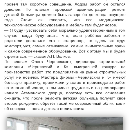
провёл там короткое совещание. Ходом работ он остался
доволен. По планам городской администрации, ремонт
детской больницы должен быть завершён до конца текущего
года. Стоит ли говорить, что все медицинское,
технологическое оборудование и мебель там будет новое.
— Я буду чувствовать себя морально удовлетворённым в том
случае, когда буду знать, что, если ребёнок заболел и
родители доставили его в стационар, то здесь их ждут
комфорт, уют, самые отзывчивые, самые внимательные врачи
и самое современное оборудование. Вот к этому мы и будем
стремиться, — сказал А.П. Волков.
По словам Олега Чернявского, директора строительной
компании «Чернявский и К», выигравшей конкурс на
производство работ, это предприятие на рынке строительных
услуг не новичок. Мастера фирмы «Чернявский и К» имеют
большую практику, принимали участие в производстве работ
на многих объектах, в том числе трудились и на реставрации
нашего Атаманского дворца, поэтому есть все основания
ожидать, что после ремонта детская больница получит своё
второе рождение, обретёт такой же современный облик, как и
её соседка — новая детская поликлиника.