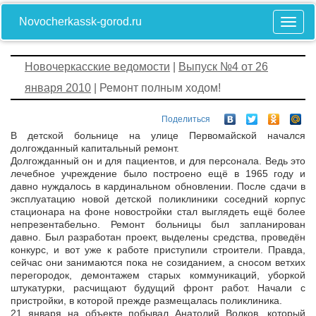
Novocherkassk-gorod.ru
Новочеркасские ведомости
|
Выпуск №4 от 26
января 2010
| Ремонт полным ходом!
Поделиться
В детской больнице на улице Первомайской начался
долгожданный капитальный ремонт.
Долгожданный он и для пациентов, и для персонала. Ведь это
лечебное учреждение было построено ещё в 1965 году и
давно нуждалось в кардинальном обновлении. После сдачи в
эксплуатацию новой детской поликлиники соседний корпус
стационара на фоне новостройки стал выглядеть ещё более
непрезентабельно. Ремонт больницы был запланирован
давно. Был разработан проект, выделены средства, проведён
конкурс, и вот уже к работе приступили строители. Правда,
сейчас они занимаются пока не созиданием, а сносом ветхих
перегородок, демонтажем старых коммуникаций, уборкой
штукатурки, расчищают будущий фронт работ. Начали с
пристройки, в которой прежде размещалась поликлиника.
21 января на объекте побывал Анатолий Волков, который