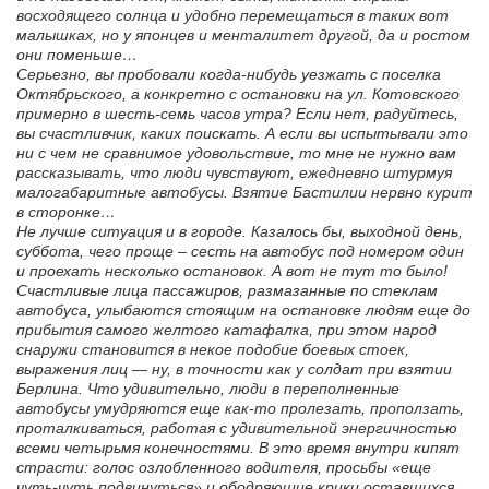
восходящего солнца и удобно перемещаться в таких вот
малышках, но у японцев и менталитет другой, да и ростом
они поменьше…
Серьезно, вы пробовали когда-нибудь уезжать с поселка
Октябрьского, а конкретно с остановки на ул. Котовского
примерно в шесть-семь часов утра? Если нет, радуйтесь,
вы счастливчик, каких поискать. А если вы испытывали это
ни с чем не сравнимое удовольствие, то мне не нужно вам
рассказывать, что люди чувствуют, ежедневно штурмуя
малогабаритные автобусы. Взятие Бастилии нервно курит
в сторонке…
Не лучше ситуация и в городе. Казалось бы, выходной день,
суббота, чего проще – сесть на автобус под номером один
и проехать несколько остановок. А вот не тут то было!
Счастливые лица пассажиров, размазанные по стеклам
автобуса, улыбаются стоящим на остановке людям еще до
прибытия самого желтого катафалка, при этом народ
снаружи становится в некое подобие боевых стоек,
выражения лиц — ну, в точности как у солдат при взятии
Берлина. Что удивительно, люди в переполненные
автобусы умудряются еще как-то пролезать, проползать,
проталкиваться, работая с удивительной энергичностью
всеми четырьмя конечностями. В это время внутри кипят
страсти: голос озлобленного водителя, просьбы «еще
чуть-чуть подвинуться» и ободряющие крики оставшихся