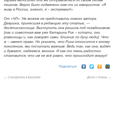
гаража велосипед или же отправляться по своим делам
пешком. Верно было подмечено кем-то из юмористов: «Я
живу в России, значит, я – экстремал!».
От «ЧЛ». Не можем не представить нового автора.
Девушка, принесшая в редакцию эту статью, —
десятиклассница. Выступить она решила под псевдонимом
(как и известная вам уже Катарина Рик – кстати, они
ровесницы и, как говорят сами, близкие по духу люди). Что
ж – имеет право. Но указать, что Рина относится к юному
поколению, мы посчитали важным. Ведь так, как она, видят
и думают, надеемся, многие. И как-то очень радостно
становится, что им не всё равно, что происходит вокруг!
Поделиться
←
Снегурочка в Багдаде
Дела и планы
→