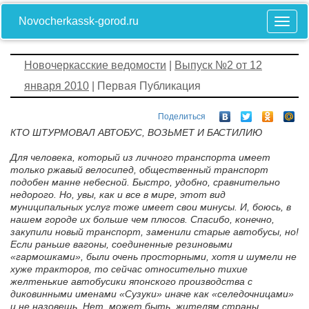
Novocherkassk-gorod.ru
Новочеркасские ведомости
|
Выпуск №2 от 12
января 2010
| Первая Публикация
Поделиться
КТО ШТУРМОВАЛ АВТОБУС, ВОЗЬМЕТ И БАСТИЛИЮ
Для человека, который из личного транспорта имеет
только ржавый велосипед, общественный транспорт
подобен манне небесной. Быстро, удобно, сравнительно
недорого. Но, увы, как и все в мире, этот вид
муниципальных услуг тоже имеет свои минусы. И, боюсь, в
нашем городе их больше чем плюсов. Спасибо, конечно,
закупили новый транспорт, заменили старые автобусы, но!
Если раньше вагоны, соединенные резиновыми
«гармошками», были очень просторными, хотя и шумели не
хуже тракторов, то сейчас относительно тихие
желтенькие автобусики японского производства с
диковинными именами «Сузуки» иначе как «селедочницами»
и не назовешь. Нет, может быть, жителям страны