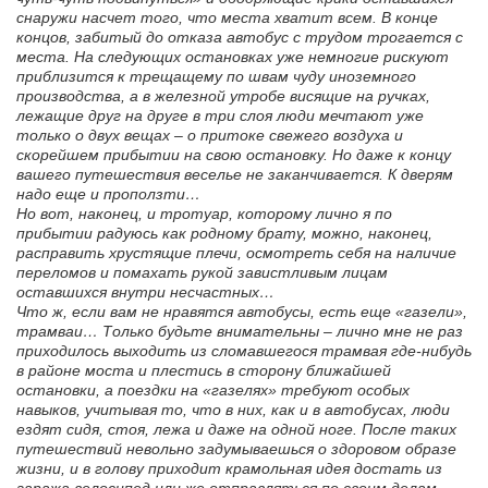
снаружи насчет того, что места хватит всем. В конце
концов, забитый до отказа автобус с трудом трогается с
места. На следующих остановках уже немногие рискуют
приблизится к трещащему по швам чуду иноземного
производства, а в железной утробе висящие на ручках,
лежащие друг на друге в три слоя люди мечтают уже
только о двух вещах – о притоке свежего воздуха и
скорейшем прибытии на свою остановку. Но даже к концу
вашего путешествия веселье не заканчивается. К дверям
надо еще и проползти…
Но вот, наконец, и тротуар, которому лично я по
прибытии радуюсь как родному брату, можно, наконец,
расправить хрустящие плечи, осмотреть себя на наличие
переломов и помахать рукой завистливым лицам
оставшихся внутри несчастных…
Что ж, если вам не нравятся автобусы, есть еще «газели»,
трамваи… Только будьте внимательны – лично мне не раз
приходилось выходить из сломавшегося трамвая где-нибудь
в районе моста и плестись в сторону ближайшей
остановки, а поездки на «газелях» требуют особых
навыков, учитывая то, что в них, как и в автобусах, люди
ездят сидя, стоя, лежа и даже на одной ноге. После таких
путешествий невольно задумываешься о здоровом образе
жизни, и в голову приходит крамольная идея достать из