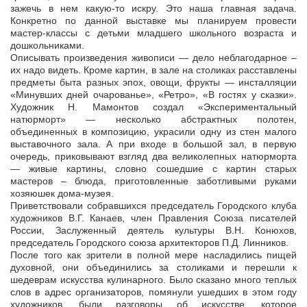
зажечь в нем какую-то искру. Это наша главная задача.
Конкретно по данной выставке мы планируем провести
мастер-классы с детьми младшего школьного возраста и
дошкольниками.
Описывать произведения живописи — дело неблагодарное –
их надо видеть. Кроме картин, в зале на столиках расставлены
предметы быта разных эпох, овощи, фрукты — инсталляции
«Минувших дней очарованье», «Ретро», «В гостях у сказки».
Художник Н. Мамонтов создал «Экспериментальный
натюрморт» — несколько абстрактных полотен,
объединенных в композицию, украсили одну из стен малого
выставочного зала. А при входе в большой зал, в первую
очередь, приковывают взгляд два великолепных натюрморта
— живые картины, словно сошедшие с картин старых
мастеров – блюда, приготовленные заботливыми руками
хозяюшек дома-музея.
Приветствовали собравшихся председатель Городского клуба
художников В.Г. Канаев, член Правления Союза писателей
России, Заслуженный деятель культуры В.Н. Конюхов,
председатель Городского союза архитекторов П.Д. Линников.
После того как зрители в полной мере насладились пищей
духовной, они объединились за столиками и перешли к
шедеврам искусства кулинарного. Было сказано много теплых
слов в адрес организаторов, помянули ушедших в этом году
художников, были разговоры об искусстве, которое