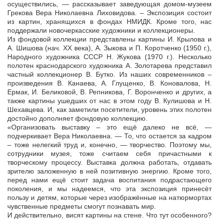
осуществились, — рассказывает заведующая домом-музеем
Грекова Вера Николаевна Лиховидова. – Экспозиция состоит
из картин, хранящихся в фондах НМИДК. Кроме того, нас
поддержали новочеркасские художники и коллекционеры.
Из фондовой коллекции представлены картины И. Крылова и
А. Шишова (нач. XX века), А. Зыкова и П. Коротченко (1950 г.),
Народного художника СССР Н. Жукова (1970 г.). Несколько
полотен краснодарского художника А. Золотарева представил
частный коллекционер В. Бутко. Из наших современников –
произведения В. Канаева, А. Глущенко, В. Коновалова, Н.
Ермак, И. Беликовой, В. Репникова, Г. Воронченко и других, а
также картины ушедших от нас в этом году В. Кулишова и Н.
Шехавцева. И, как заметили посетители, уровень этих полотен
достойно дополняет фондовую коллекцию.
«Организовать выставку – это ещё далеко не всё, —
подчеркивает Вера Николаевна. — То, что остается за кадром
– тоже нелегкий труд и, конечно, — творчество. Поэтому мы,
сотрудники музея, тоже считаем себя причастными к
творческому процессу. Выставка должна работать, отдавать
зрителю заложенную в ней позитивную энергию. Кроме того,
перед нами ещё стоит задача воспитания подрастающего
поколения, и мы надеемся, что эта экспозиция принесёт
пользу и детям, которые через изображённые на натюрмортах
чувственные предметы смогут познавать мир.
И действительно, висят картины на стене. Что тут особенного?