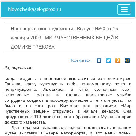
Novocherkassk-gorod.ru
Новочеркасские ведомости
|
Выпуск №50 от 15
декабря 2009
| МИР ЧУВСТВЕННЫХ ВЕЩЕЙ В
ДОМИКЕ ГРЕКОВА
Поделиться
Ах, вернисаж!
Когда входишь в небольшой выставочный зал дома-музея
Грекова, сразу чувствуешь себя по-домашнему легко и
непринуждённо. Льющийся в окна солнечный свет,
живописные полотна на стенах, приветливые улыбки
сотрудниц создают атмосферу домашнего тепла и уюта. Так
было и на этот раз. Выставка под названием «Мир
чувственных вещей» открылась в начале декабря. Она
приурочена к 110-летию со дня образования Музея истории
донского казачества.
— Два года мы вынашивали идею: организовать в нашем
музее выставку в жанре натюрморта, и вот наши планы