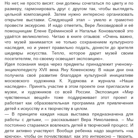
Но нет, не просто висят: они должны сочетаться по цвету и по
размеру, гармонировать друг с другом так, чтобы выглядеть
цельной композицией. Затем нужно интересно организовать
открытие выставки. Следующий этап – умело и грамотно
провести экскурсию. И надо отметить, Вере Лиховидовой и её
помощницам Елене Ерёминской и Наталье Коноваловой это
удаётся великолепно. Читаю в книге отзывов: «Очень важно,
что музей занимается не только сохранением культурного
наследия, но и умеет правильно подать, донести до зрителя
шедевры искусства. Тепло, которое дарит музей своим
посетителям, по-своему освещает экспозицию».
Идея познания мира через предметы принадлежит ученому-
энциклопедисту XVII века Яну Коменскому. В наши дни она
получила своё развитие благодаря культурной инициативе
московского художника К. Худякова и журнала «Наше
наследие». Принять участие в этом проекте они пригласили и
музеи, и художников со всей России. Экспозиция «Мир
чувственных вещей» тоже поддерживает этот проект и
работает как образовательная программа для привлечения
детей к искусству и к творчеству в целом.
— В принципе каждая наша выставка предназначена для
работы с детьми, — рассказывает Вера Николаевна. – Мы
постоянно стараемся вовлекать детей в творческий процесс. И
дети активно участвуют. Вообще ребенка надо зацепить «на
крючок», чтобы он почувствовал: как это интересно – творить,