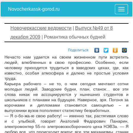
Novocherkassk-gorod.ru
Новочеркасские ведомости
|
Выпуск №49 от 8
декабря 2009
| Романтика обычных будней
Поделиться
Нечасто нам удается на своем жизненном пути встретить
людей, влюбленных в свою профессию. Особенно, если
человеку приходится трудиться в заводских цехах, где, как
известно, особая атмосфера и далеко не простые условия
труда.
Карьера рабочего – не то, о чем сегодня мечтают сотни
молодых людей. Заводские будни, план, станок… все эти
слова никак не ассоциируются у нынешних студентов и
школьников с планами на будущее. Наверное, зря. Погоня за
корочками и дипломами становится самоцелью – и
выпускники вузов пополняют статистику безработных.
— Я о-бо-жа-ю свою работу! — именно так, растягивая слово
и с улыбкой, говорит Анатолий Федорович Панарин,
электромонтер 55-го элетровозосборочного цеха НЭВЗа. — Я
люблю все, что происходит вокруг, все эти механизмы, станки