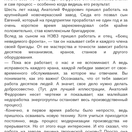
и сам процесс – особенно когда видишь его результат.
Шесть лет назад Анатолий Федорович пришел работать на
крупнейший новочеркасский завод. Сюда его позвал сын
Евгений, который на предприятии проработал не один год и за
очень короткое время зарекомендовал себя крайне
положительно, став комплексным бригадиром.
Вслед за сыном на НЭВЗ пришел работать и отец. «Боец
невидимого фронта», — так он называет себя и каждого члена
своей бригады. От ее мастерства и точности зависит работа
десятков механизмов, кранов, станков и другого
оборудования.
— Пока все работает, о нас и не вспоминают. А ведь
исправность каждого крана, каждой лебедки зависит от свое-
временного обслуживания, за которое мы отвечаем. Вы
понимаете, как это важно! Осознавать, что от тебя зависит
работа десятков людей. А значит, свое дело нужно делать
добросовестно. (Тут, для лучшей иллюстрации, Анатолий
Федорович несет чертежи и показывает, как малейшая
недоработка энергогруппы остановит весь производственный
процесс).
-Конечно, в первое время работы было непросто, ведь
пришлось осваивать новую технику. Хотя учиться приходится
постоянно, ведь процесс модернизации производства не
прерывается. Но от этого еще интереснее. И кто сказал, что
работа на заводе лишена творческой основы? Просто она