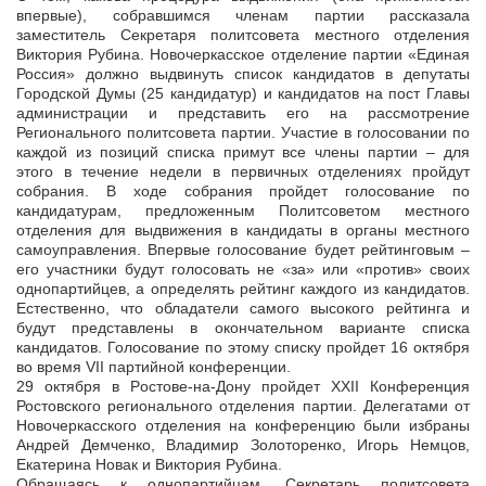
впервые), собравшимся членам партии рассказала
заместитель Секретаря политсовета местного отделения
Виктория Рубина. Новочеркасское отделение партии «Единая
Россия» должно выдвинуть список кандидатов в депутаты
Городской Думы (25 кандидатур) и кандидатов на пост Главы
администрации и представить его на рассмотрение
Регионального политсовета партии. Участие в голосовании по
каждой из позиций списка примут все члены партии – для
этого в течение недели в первичных отделениях пройдут
собрания. В ходе собрания пройдет голосование по
кандидатурам, предложенным Политсоветом местного
отделения для выдвижения в кандидаты в органы местного
самоуправления. Впервые голосование будет рейтинговым –
его участники будут голосовать не «за» или «против» своих
однопартийцев, а определять рейтинг каждого из кандидатов.
Естественно, что обладатели самого высокого рейтинга и
будут представлены в окончательном варианте списка
кандидатов. Голосование по этому списку пройдет 16 октября
во время VII партийной конференции.
29 октября в Ростове-на-Дону пройдет XXII Конференция
Ростовского регионального отделения партии. Делегатами от
Новочеркасского отделения на конференцию были избраны
Андрей Демченко, Владимир Золоторенко, Игорь Немцов,
Екатерина Новак и Виктория Рубина.
Обращаясь к однопартийцам, Секретарь политсовета