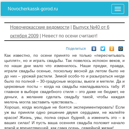
Novocherkassk-gorod.ru
Новочеркасские ведомости
|
Выпуск №40 от 6
октября 2009
| Невест по осени считают!
Поделиться
Как известно, по осени принято не только «пересчитывать
цыплят», но и играть свадьбы. Так повелось испокон веков, и
по наши дни мало что изменилось. Наши предки, правда,
играли свадьбы осенью, поскольку весной да летом было не
до них – урожай растили. Зимой особо-то и разыграться негде
было по полной – 30-градусные морозы, вьюги и метели. Да и
церковные посты – когда на свадьбы накладывалось табу. И
главное в выборе свадебного стиля – это даже не бюджет, не
деньги, а желание сделать свадьбу такой, чтобы каждая
мелочь могла заставить чувствовать…
Хорошо, когда молодые не боятся экспериментировать! Если
уж вы приняли одно решение двумя сердцами, не жалейте
красок! Жизнь, увы, полна серых будней, а изменить это – в
ваших силах! И пусть ваша осенняя свадьба положит начало
яркой и впечатляющей, как сама осень, семейной жизни!