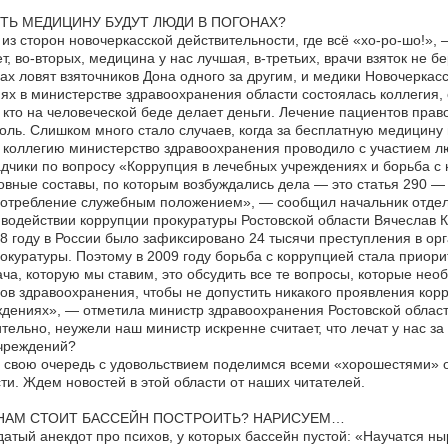
ТЬ МЕДИЦИНУ БУДУТ ЛЮДИ В ПОГОНАХ?
из сторон новочеркасской действительности, где всё «хо-ро-шо!», 
т, во-вторых, медицина у нас лучшая, в-третьих, врачи взяток не бе
ах ловят взяточников Дона одного за другим, и медики Новочеркасс
ях в министерстве здравоохранения области состоялась коллегия,
 кто на человеческой беде делает деньги. Лечение пациентов пра
оль. Cлишком много стало случаев, когда за бесплатную медицину 
коллегию министерство здравоохранения проводило с участием лю
дчики по вопросу «Коррупция в лечебных учреждениях и борьба с 
вные составы, по которым возбуждались дела — это статья 290 — 
отребление служебным положением», — сообщил начальник отдела
водействии коррупции прокуратуры Ростовской области Вячеслав К
8 году в России было зафиксировано 24 тысячи преступления в ор
окуратуры. Поэтому в 2009 году борьба с коррупцией стала приори
ча, которую мы ставим, это обсудить все те вопросы, которые нео
ов здравоохранения, чтобы не допустить никакого проявления ко
дениях», — отметила министр здравоохранения Ростовской област
тельно, неужели наш министр искренне считает, что лечат у нас за
чреждений?
 свою очередь с удовольствием поделимся всеми «хорошестями» о
ти. Ждем новостей в этой области от наших читателей.
НАМ СТОИТ БАССЕЙН ПОСТРОИТЬ? НАРИСУЕМ…
атый анекдот про психов, у которых бассейн пустой: «Научатся ны