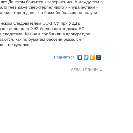
елке Донском близится к завершению. А между тем в
вало гнев даже сверхтерпеливого к «чудачествам»
аявил: город денег на бассейн больше не получит.
онском следователем СО-1 СУ при УВД г.
ное дело по ст. 292 Уголовного кодекса РФ
 следствие. Как нам сообщили в прокуратуре
раются, как по бумагам бассейн оказался
ле – не купался…
Поделиться
ДЕЛА И ПЛАНЫ
→