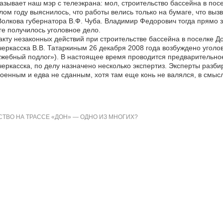
азывает наш мэр с телеэкрана: мол, строительство бассейна в пос
ом году выяснилось, что работы велись только на бумаге, что выз
Волкова губернатора В.Ф. Чуба. Владимир Федорович тогда прямо з
ге получилось уголовное дело.
кту незаконных действий при строительстве бассейна в поселке Д
еркасска В.В. Татаркиным 26 декабря 2008 года возбуждено уголов
жебный подлог»). В настоящее время проводится предварительное
еркасска, по делу назначено несколько экспертиз. Эксперты разби
оенным и едва не сданным, хотя там еще конь не валялся, в смыс
ТВО НА ТРАССЕ «ДОН» — ОДНО ИЗ МНОГИХ?