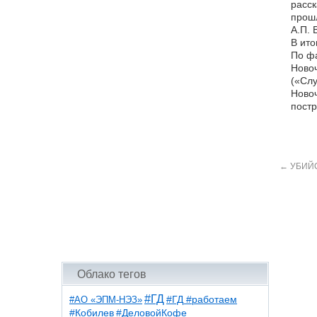
расск
прошл
А.П. 
В ито
По фа
Новоч
(«Слу
Новоч
постр
←
УБИЙС
Облако тегов
#ГД
#АО «ЭПМ-НЭЗ»
#ГД #работаем
#ДеловойКофе
#Кобилев