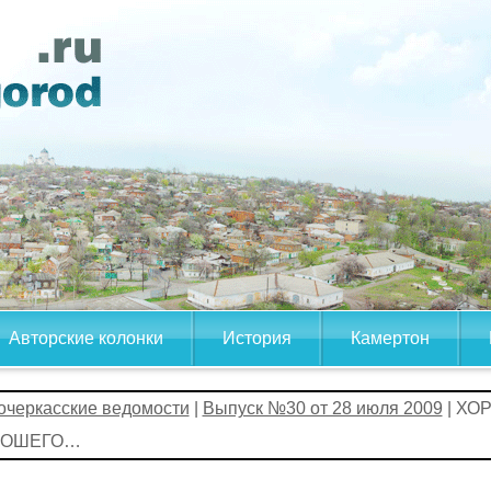
Авторские колонки
История
Камертон
очеркасские ведомости
|
Выпуск №30 от 28 июля 2009
| ХО
РОШЕГО…