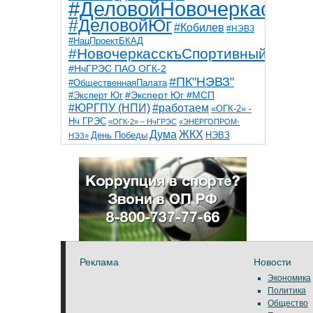
#ДеловойНовочеркасск
#ДеловойЮг
#Кобилев
#НЭВЗ
#НацПроектБКАД
#НовочеркасскъСпортивный
#НчГРЭС ПАО ОГК-2
#ПК"НЭВЗ"
#ОбщественнаяПалата
#Эксперт Юг
#Эксперт Юг #МСП
#ЮРГПУ (НПИ)
#работаем
«ОГК-2» -
Нч ГРЭС
«ОГК-2» – НчГРЭС
«ЭНЕРГОПРОМ-
Дума
ЖКХ
НЭВЗ
День Победы
НЭЗ»
ТНТ
НчГРЭС
Победа
Собор
ТПП
благоустройство
ветераны
выборы
дети
дороги
казаки
коррупция
космос
парк
общественная палата
пожар
роща
спорт
художники
театр
транспорт
Реклама
Новости
Экономика
Политика
Общество