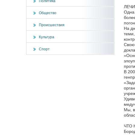
Политика
ЛЕЧИ
Одна 
Общество
более
погон
Происшествия
На дн
теми,
Культура
контр
Свою 
Спорт
докла
«Осно
злоуп
проти
В 200
генпр
«Зада
орган
учреж
Удиви
меду
Мы, в
облас
ЧТО 
Бород