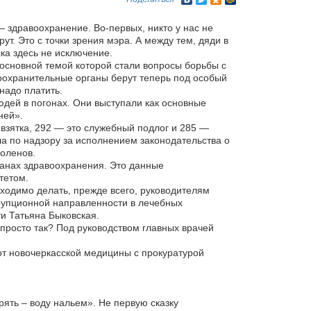
— здравоохранение. Во-первых, никто у нас не
рут. Это с точки зрения мэра. А между тем, дяди в
ка здесь не исключение.
 основной темой которой стали вопросы борьбы с
воохранительные органы берут теперь под особый
надо платить.
дей в погонах. Они выступали как основные
ней».
взятка, 292 — это служебный подлог и 285 —
 по надзору за исполнением законодательства о
оленов.
ганах здравоохранения. Это данные
тетом.
бходимо делать, прежде всего, руководителям
ррупционной направленности в лечебных
и Татьяна Быковская.
 просто так? Под руководством главных врачей
т новочеркасской медицины с прокуратурой
рять – воду нальем». Не первую сказку