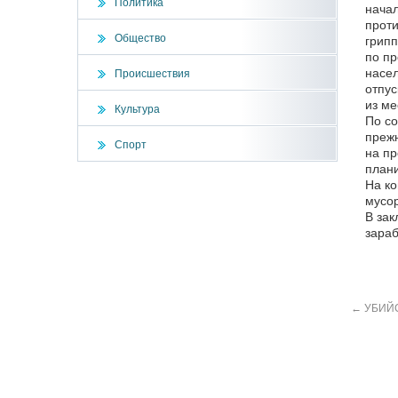
Политика
начал
проти
Общество
грипп
по пр
насел
Происшествия
отпус
из ме
Культура
По со
прежн
Спорт
на пр
плани
На ко
мусор
В зак
зараб
←
УБИЙС