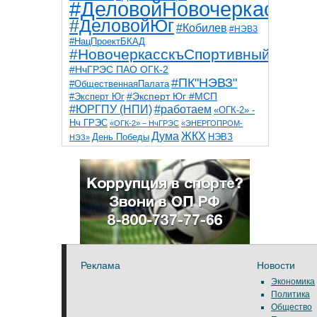
#ДеловойНовочеркасск
#ДеловойЮг
#Кобилев
#НЭВЗ
#НацПроектБКАД
#НовочеркасскъСпортивный
#НчГРЭС ПАО ОГК-2
#ПК"НЭВЗ"
#ОбщественнаяПалата
#Эксперт Юг
#Эксперт Юг #МСП
#ЮРГПУ (НПИ)
#работаем
«ОГК-2» -
Нч ГРЭС
«ОГК-2» – НчГРЭС
«ЭНЕРГОПРОМ-
Дума
ЖКХ
НЭВЗ
День Победы
НЭЗ»
ТНТ
НчГРЭС
Победа
Собор
ТПП
благоустройство
ветераны
выборы
дети
дороги
казаки
коррупция
космос
парк
общественная палата
пожар
роща
спорт
художники
театр
транспорт
Реклама
Новости
Экономика
Политика
Общество