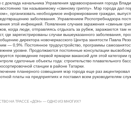
 с доклада начальника Управления здравоохранения города Влади
востоянию так называемому «свиному гриппу». Мэр города дал по
ом», организовать необходимое информирование граждан, выпуст
едотвращению заболевания. Управлением Роспотребнадзора посто
ения этой инфекцией. Появление случаев заражения «свиным грип
ков, когда люди, отправляясь отдыхать за рубеж, заражаются там
ст, где зарегистрированы случаи вышеуказанного заболевания, пр
общению директора новочеркасского Центра занятости Павла Резо
им — 0,9%. Постоянное трудоустройство, программы самозанятост
ежнем уровне. Продолжаются постоянные консультации высвобожд
руется проведение первой ярмарки вакансий для этой категории г
нтроле сдаточные объекты года: строительство плавательного бас
осортировочной станции в районе Татарки.
лючение планерного совещания мэр города еще раз акцентировал
отной платы на предприятиях и поставил всем руководителям слу
ТВО НА ТРАССЕ «ДОН» — ОДНО ИЗ МНОГИХ?