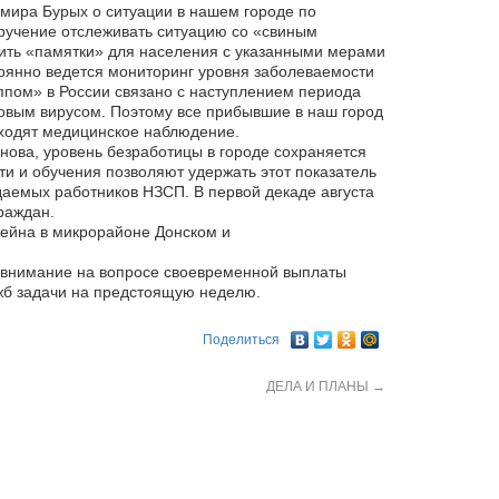
мира Бурых о ситуации в нашем городе по
ручение отслеживать ситуацию со «свиным
ить «памятки» для населения с указанными мерами
янно ведется мониторинг уровня заболеваемости
пом» в России связано с наступлением периода
 новым вирусом. Поэтому все прибывшие в наш город
оходят медицинское наблюдение.
нова, уровень безработицы в городе сохраняется
и и обучения позволяют удержать этот показатель
аемых работников НЗСП. В первой декаде августа
раждан.
сейна в микрорайоне Донском и
 внимание на вопросе своевременной выплаты
жб задачи на предстоящую неделю.
Поделиться
ДЕЛА И ПЛАНЫ
→