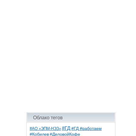
Облако тегов
#ГД
#АО «ЭПМ-НЭЗ»
#ГД #работаем
#ДеловойКофе
#Кобилев