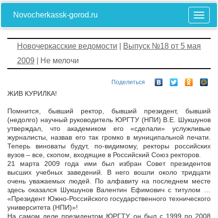
Novocherkassk-gorod.ru
Новочеркасские ведомости
|
Выпуск №18 от 5 мая
2009
| Не мелочи
Поделиться
ЖИВ КУРИЛКА!
Помнится, бывший ректор, бывший президент, бывший
(недолго) научный руководитель ЮРГТУ (НПИ) В.Е. Шукшунов
утверждал, что академиком его «сделали» услужливые
журналисты, назвав его так громко в муниципальной печати.
Теперь виноваты будут, по-видимому, ректоры российских
вузов – все, скопом, входящие в Российский Союз ректоров.
21 марта 2009 года ими был избран Совет президентов
высших учебных заведений. В него вошли около тридцати
очень уважаемых людей. По алфавиту на последнем месте
здесь оказался Шукшунов Валентин Ефимович с титулом …
«Президент Южно-Российского государственного технического
университета (НПИ)»!
На самом деле президентом ЮРГТУ он был с 1999 по 2008