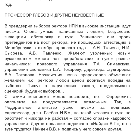
год.
ПРОФЕССОР ГЛЕБОВ И ДРУГИЕ НЕИЗВЕСТНЫЕ
В преддверии выборов ректора НПИ в высокие инстанции идут
письма. Очень умные, написанные людьми, безусловно
знающими обстановку в вузе. Защищают они троих
претендентов на пост ректора, не прошедших аттестацию в
Минобрнауки в октябре прошлого года – А.Н. Ткачева, Н.И.
Сысоева, А.В. Павленко. Жалеют уволенных новым
руководством «много лет проработавших в вузе» разных
начальников: правового управления Т.А. Симавскую,
управления экономики Е.А. Токареву, директора студгородка
В.А. Потапова. Назначения новых проректоров объясняют
желанием и.о. ректора любой ценой добиться победы на
выборах. Пишут о нарушениях закона, предсказывают
сценарий будущих выборов…
С такими мнениями можно поспорить, но… Определить
оппонента не предоставляется возможным. Так, в
Федеральное агентство ушло письмо за подписью
«профессор, д.т.н. Глебов Н.В.», но такой человек в вузе не
работает и никогда не работал – согласно справке кадрового
управления. Другое послание подписано: «Найдин В.Г.», но в
вузе трудится Найден В.В. и подпись у него совсем другая.