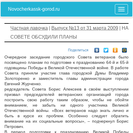
Novocherkassk-gorod.ru
Частная лавочка
|
Выпуск №13 от 31 марта 2009
| НА
СОВЕТЕ ОБСУДИЛИ ПЛАНЫ
Поделиться
Очередное заседание городского Совета ветеранов было
посвящено планам по подготовке к празднованию 64-й и 65-й
годовщины Победы в Великой Отечественной войне. В работе
Совета приняли участие глава городской Думы Владимир
Золоторенко и заместитель главы администрации города
Евгений Журченко.
редседатель Совета Борис Алексеев в своём выступлении
призвал председателей ветеранских организаций города
построить свою работу таким образом, чтобы не обойти
вниманием, не забыть ни одного участника Великой
Отечественной войны. «Всех ветеранов надо знать лично и
быть в курсе их проблем. Особенно следует обратить
внимание на их социальные вопросы», – подчеркнул Борис
Петрович.
В период подготовки к празднованию Великой Победы