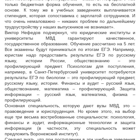
только бюджетная форма обучения, то есть на бесплатной
основе. К тому же в учебных заведениях выплачивается
стипендия, которая сопоставима с зарплатой сотрудников. И
что очень немаловажно – никаких проблем по дальнейшему
трудоустройству у наших выпускников не возникает».
Виктор Нефедов подчеркнул, что юридические институты и
университеты МВД гарантируют качественное,
государственное образование. Обучение рассчитано на 5 лет.
Все экзамены будут приниматься по итогам ЕГЭ. Например,
юристам надо предоставить результаты ЕГЭ по русскому
языку, истории России, обществознанию – это
профилирующий предмет. Психологам для поступления,
например, в Санкт-Петербургский университет потребуются
результаты ЕГЭ по биологии – это профилирующий предмет,
русскому языку, истории. Финансы и аудит – русский язык,
обществознание, математика – профилирующий. Защита
информации – русский язык, математика, физика –
профилирующий.
Основная специальность, которую дают вузы МВД, это –
правоведение и юриспруденция. Но кроме этого, на выбор
еще три весьма востребованные специальности: психология,
финансы и аудит, информационные технологии и защита
информации (в частности, эту специальность может
предложить Воронежский институт).
Следует знать, что при поступлении в эти учебные заведения