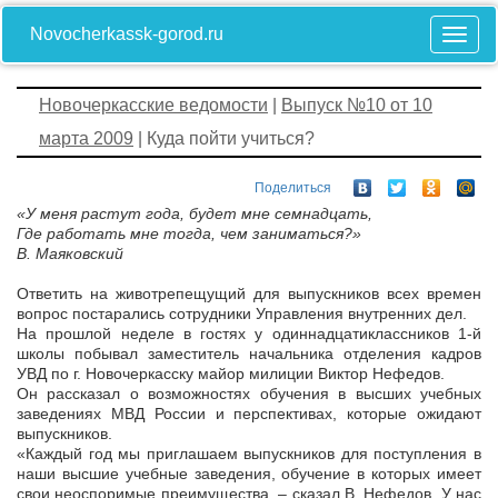
Novocherkassk-gorod.ru
Новочеркасские ведомости
|
Выпуск №10 от 10
марта 2009
| Куда пойти учиться?
Поделиться
«У меня растут года, будет мне семнадцать,
Где работать мне тогда, чем заниматься?»
В. Маяковский
Ответить на животрепещущий для выпускников всех времен
вопрос постарались сотрудники Управления внутренних дел.
На прошлой неделе в гостях у одиннадцатиклассников 1-й
школы побывал заместитель начальника отделения кадров
УВД по г. Новочеркасску майор милиции Виктор Нефедов.
Он рассказал о возможностях обучения в высших учебных
заведениях МВД России и перспективах, которые ожидают
выпускников.
«Каждый год мы приглашаем выпускников для поступления в
наши высшие учебные заведения, обучение в которых имеет
свои неоспоримые преимущества, – сказал В. Нефедов. У нас