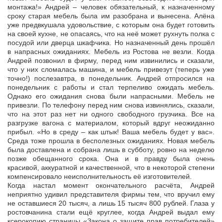
монтажа!» Андрей – человек обязательный, к назначенному
сроку старая мебель была им разобрана и вынесена. Алёна
уже предвкушала удовольствие, с которым она будет готовить
на своей кухне, не опасаясь, что на неё может рухнуть полка с
посудой или дверца шкафчика. Но назначенный день прошёл
в напрасных ожиданиях. Мебель из Ростова не везли. Когда
Андрей позвонил в фирму, перед ним извинились и сказали,
что у них сломалась машина, и мебель привезут (теперь уже
точно!) послезавтра, в понедельник. Андрей отпросился на
понедельник с работы и стал терпеливо ожидать мебель.
Однако его ожидания снова были напрасными. Мебель не
привезли. По телефону перед ним снова извинялись, сказали,
что на этот раз нет ни одного свободного грузчика. Все на
разгрузке вагона с материалом, который вдруг неожиданно
прибыл. «Но в среду – как штык! Ваша мебель будет у вас».
Среда тоже прошла в бесполезных ожиданиях. Новая мебель
была доставлена и собрана лишь в субботу, ровно на неделю
позже обещанного срока. Она и в правду была очень
красивой, аккуратной и качественной, что в некоторой степени
компенсировало неисполнительность её изготовителей.
Когда настал момент окончательного расчёта, Андрей
неприятно удивил представителя фирмы тем, что вручил ему
не оставшиеся 20 тысяч, а лишь 15 тысяч 800 рублей. Глаза у
ростовчанина стали ещё круглее, когда Андрей выдал ему
ксерокопию страницы «Закона о защите прав потребителей»