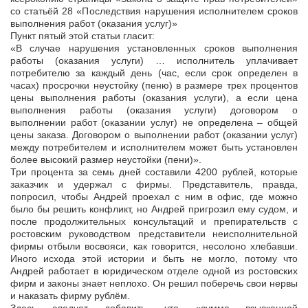
со статьёй 28 «Последствия нарушения исполнителем сроков
выполнения работ (оказания услуг)»
Пункт пятый этой статьи гласит:
«В случае нарушения установленных сроков выполнения
работы (оказания услуги) … исполнитель уплачивает
потребителю за каждый день (час, если срок определен в
часах) просрочки неустойку (пеню) в размере трех процентов
цены выполнения работы (оказания услуги), а если цена
выполнения работы (оказания услуги) договором о
выполнении работ (оказании услуг) не определена – общей
цены заказа. Договором о выполнении работ (оказании услуг)
между потребителем и исполнителем может быть установлен
более высокий размер неустойки (пени)».
Три процента за семь дней составили 4200 рублей, которые
заказчик и удержал с фирмы. Представитель, правда,
попросил, чтобы Андрей проехал с ним в офис, где можно
было бы решить конфликт, но Андрей пригрозил ему судом, и
после продолжительных консультаций и препирательств с
ростовским руководством представители неисполнительной
фирмы отбыли восвояси, как говорится, несолоно хлебавши.
Иного исхода этой истории и быть не могло, потому что
Андрей работает в юридическом отделе одной из ростовских
фирм и законы знает неплохо. Он решил поберечь свои нервы
и наказать фирму рублём.