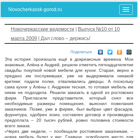
Novocherkassk-gorod.ru
Новочеркасские ведомости
|
Выпуск №10 от 10
марта 2009
| Дал слово – держись!
Поделиться
Эта история произошла ещё в докризисные времена. Мои
знакомые, Алёна и Андрей, решили отметить пятнадцатилетие
свадьбы покупкой новой мебели для кухни. Старая, верно и
предано им послужившая, уже не выдерживала никакой
критики: падали полки, отваливались дверцы. А поскольку
сама кухня у Алёны с Андреем тесная, то готовая мебель им
никак не подходила. Решили заказать в одной из ростовских
фирм. Пригласили представителя, который снял все
необходимые размеры помещения, выяснил пожелания
заказчиков. Позже, уже в фирме, был выбран цвет фасадов,
фурнитура, одобрен эскиз, составлен договор и произведена
предоплата – 20 тысяч рублей, ровно половина стоимости
всего заказа.
«Через две недели, – пообещали ростовчане заказчикам, –
новая мебель будет у вас. Главное, освободите место для