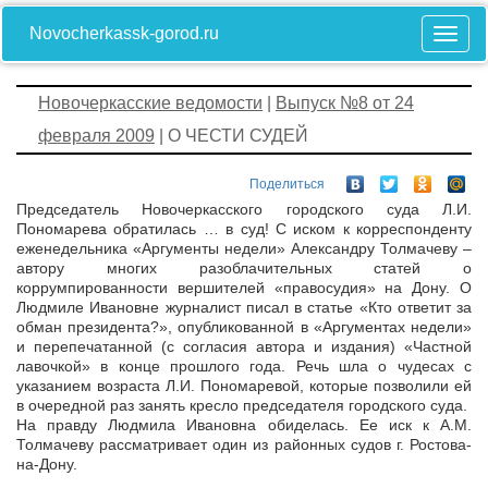
Novocherkassk-gorod.ru
Новочеркасские ведомости
|
Выпуск №8 от 24
февраля 2009
| О ЧЕСТИ СУДЕЙ
Поделиться
Председатель Новочеркасского городского суда Л.И.
Пономарева обратилась … в суд! С иском к корреспонденту
еженедельника «Аргументы недели» Александру Толмачеву –
автору многих разоблачительных статей о
коррумпированности вершителей «правосудия» на Дону. О
Людмиле Ивановне журналист писал в статье «Кто ответит за
обман президента?», опубликованной в «Аргументах недели»
и перепечатанной (с согласия автора и издания) «Частной
лавочкой» в конце прошлого года. Речь шла о чудесах с
указанием возраста Л.И. Пономаревой, которые позволили ей
в очередной раз занять кресло председателя городского суда.
На правду Людмила Ивановна обиделась. Ее иск к А.М.
Толмачеву рассматривает один из районных судов г. Ростова-
на-Дону.