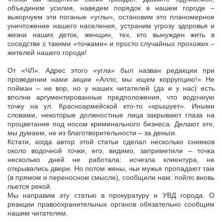
объединим усилия, наведем порядок в нашем городе –
выкорчуем эти поганые «углы», остановим это планомерное
уничтожение нашего населения, устраним угрозу здоровья и
жизни наших деток, женщин, тех, кто вынужден жить в
соседстве с такими «точками» и просто случайных прохожих –
жителей нашего города!
От «ЧЛ». Адрес этого «угла» был назван редакции при
проведении нами акции «Алло, мы ищем коррупцию!» Не
пойман – не вор, но у наших читателей (да и у нас) есть
вполне аргументированные предположения, что водочную
точку на ул. Красноармейской кто-то «крышует». Иными
словами, некоторые должностные лица закрывают глаза на
процветание под носом криминального бизнеса. Делают это,
мы думаем, не из благотворительности – за деньги.
Кстати, когда автор этой статьи сделал несколько снимков
около водочной точки, его, видимо, заприметили – точка
несколько дней не работала: исчезла клиентура, не
открывались двери. Но потом жены, чьи мужья пропадают там
(в прямом и переносном смысле), сообщили нам: пойло вновь
льется рекой.
Мы направим эту статью в прокуратуру и УВД города. О
реакции правоохранительных органов обязательно сообщим
нашим читателям.