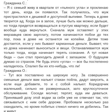
Гражданка С.:
– Я с семьей живу в квартале от «пьяного угла» и проклинаю
тот день, когда он появился. Так получилось, что муж
пристрастился к дешевой и доступной выпивке. Теперь в доме
творится ад. Когда он в запое, лучше быть как можно дальше,
но тогда придется возвращаться в пустую квартиру, если будет
вообще куда вернуться. Сначала муж оставляет у этих
мерзавцев свою зарплату, потом начинаются побои до тех
пор, пока в доме не останется ни копейки. Детям тоже
достается, если у них бывают карманные деньги. Бывает, что
из дома начинают выноситься и вещи. Останавливается муж
только тогда, когда начинает терять сознание. А тут новая
беда – сын стал приходить домой с запашком. О будущем
думаю со страхом. Не будь этого «угла» — все бы постепенно
наладилось. Спалил бы их кто-нибудь, что ли!
Гражданка О.:
– Тут все поставлено на широкую ногу. За совершенно
смешные деньги вам нальют стакан пойла, дадут закусить, а
если еще добавите, то и с собой нальют. Коридорчик
маленький, сильно не развернешься, зато круглосуточное
обслуживание. Соседи молчат, терпят, куда им деваться.
Принявший дозу этой водки за себя уже не отвечает так, что
связываться с ним себе дороже. Пробовали несколько раз
скандалить, но кроме побитых стекол ничего не добились. Так
и живут.