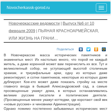
Novocherkassk-gorod.ru
Новочеркасские ведомости
|
Выпуск №6 от 10
февраля 2009
| ПЬЯНАЯ КРАСНОАРМЕЙСКАЯ,
ИЛИ ЖИЗНЬ НА ГРАНИ…
Поделиться
В Новочеркасске масса исторических памятников и
знаменитых мест. Их настолько много, что порой не каждый
житель, а даже коренной может вам перечислить их все. Тут и
великолепный собор, не уступающий высотой столичным
храмам, и триумфальные арки, одну из которых даже
ремонтируют, и сотни памятников, некоторые из которых даже
дублируют. Кое-кто может даже показать стройку на месте
главного входа в бывший Александровский сад, а самые
просвещенные укажут дома, в которых останавливались
великие русские писатели и политические деятели.
(Просвещенные менее укажут коттеджи, где коротают свой век
«новые русские» и чиновники Администрации).
Однако помимо постепенно забываемых исторических мест