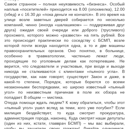
Самое странное – полная неуязвимость «бизнеса». Особый
наплыв «посетителей» приходится на 8.00 (опохмелка), 12.00
(обед) и с 16.30 до «пока деньги не кончатся». В это время на
улице возле заветных дверей собирается по несколько
компаний, чинно (иногда «шалашиком» — поддерживая друг
друга) ожидая своей очереди или доброго (трусливого)
прохожего, которого можно «развести» на пять рублей. Все
это происходит практически по соседству с БСМП, возле
которой почти всегда находится одна, а то и две машины
правоохранительных органов. Оно понятно, в больнице,
особенно в травматологии, частенько лежат люди,
проходящие по уголовным делам как потерпевшие. Не
верится, что следователи и участковые, при входе и выходе
никогда не сталкиваются с клиентами «пьяного угла». В
государстве, как нам говорят, существует Закон и даже, в
какой-то степени, Порядок, которые борются со всеми
незаконными беспорядками, но широко известный «пьяный
угол» по неизвестным причинам в поле их обзора не
попадает. В общем — мистика.
Откуда помощи ждать людям? К кому обратиться, чтобы этот
«пьяный угол» ушел вслед за теми, кого уже погубил? Если
милиция бездействует, то куда смотрит прокуратура,
администрация города, наконец. Куда смотрят наши депутаты
(один из них, кстати, главврач БСМП) – мы вас выбирали,
чтобы вы защитили своих граждан! Давайте одумаемся,