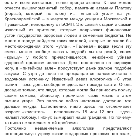
есть и всем известные, вечно процветающие. К ним можно
отнести вышеупомянутый собор, памятник атаману Платову
(первый, который не клон) и… «пьяный угол» на ул.
Красноармейской – в квартале между улицами Московской и
Пушкинской, неподалеку от БСМП. Это самый старый и самый
известный из притонов, которые подрывают финансовые
устои государства, здоровье людей и семейные бюджеты. Не
много в городе найдется таких жителей, которые не знали бы
местонахождения этого «угла». «Паленая» водка (если эту
смесь можно вообще назвать водкой) льется рекой, снося
«крышу» у любого причастившегося, неизбежно убивая
здоровый организм человека. Дело поставлено на широкую
ногу, в «питейном зале» присутствует даже жалкое подобие
закуски. С утра до ночи не прекращается паломничество к
водочному источнику. Известный девиз алкоголика «С утра
выпил – весь день свободен» здесь как никогда кстати. Очень
досадно только, что люди, которые могли бы приносить пользу
своим семьям, обществу, прожигают свою жизнь в этом
пьяном угаре. Это паленое пойло настолько доступно, что
дальше некуда. Естественно, никто здесь не отслеживает
возраст «клиентов» — исполнилось 18 или 12 лет – здесь
нальют любому. Гибнут, вымирают наши граждане. Но почему-
то никто не замечает этой проблемы.
Постоянно невменяемые алкоголики представляют
потенциальную угрозу жизни и здоровью прохожих: кто знает,