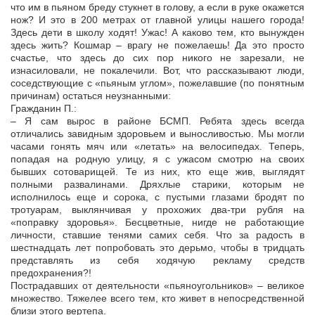
что им в пьяном бреду стукнет в голову, а если в руке окажется
нож? И это в 200 метрах от главной улицы нашего города!
Здесь дети в школу ходят! Ужас! А каково тем, кто вынужден
здесь жить? Кошмар – врагу не пожелаешь! Да это просто
счастье, что здесь до сих пор никого не зарезали, не
изнасиловали, не покалечили. Вот, что рассказывают люди,
соседствующие с «пьяным углом», пожелавшие (по понятным
причинам) остаться неузнанными:
Гражданин П.:
– Я сам вырос в районе БСМП. Ребята здесь всегда
отличались завидным здоровьем и выносливостью. Мы могли
часами гонять мяч или «летать» на велосипедах. Теперь,
попадая на родную улицу, я с ужасом смотрю на своих
бывших сотоварищей. Те из них, кто еще жив, выглядят
полными развалинами. Дряхлые старики, которым не
исполнилось еще и сорока, с пустыми глазами бродят по
тротуарам, выклянчивая у прохожих два-три рубля на
«поправку здоровья». Бесцветные, нигде не работающие
личности, ставшие тенями самих себя. Что за радость в
шестнадцать лет попробовать это дерьмо, чтобы в тридцать
представлять из себя ходячую рекламу средств
предохранения?!
Пострадавших от деятельности «пьяноугольников» – великое
множество. Тяжелее всего тем, кто живет в непосредственной
близи этого вертепа.