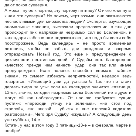
дают покоя суеверия.
А может, ну ее к чертям, эту чертову пятницу? Отчего «липнут»
к нам эти суеверия? Но почему, черт возьми, они оказываются
несчастливыми для множества людей? Эксперты, изучающие
аномальные явления, высказали предположение: в эти дни
происходит пик напряжения незримых сил во Вселенной, и
календари любезно нам подсказывают, что надо бы вести себя
поосторожнее. Ведь календарь – не просто временная
летопись, чтобы не забыть дни рождения и вовремя
отпраздновать Новый год. Это еще и предупреждение о
цикличности негативных дней. У Судьбы есть благородное
качество: прежде чем нанести удар, она так или иначе
предупреждает. Если человек способен внимать тайным
знакам, то сумеет избежать неприятностей, недаром ведь
говорится: «Имеющий уши да услышит!» Так что не стоит
дергать тигра за усы: если на календаре значится «пятница,
13-е», значит, сегодня незримые силы Вселенной не в духе и
могут ой как набедокурить. От нас же требуются сущие
пустяки: «переходи улицу на зеленый», «не стой под
стрелой», «не влезай – убьет» и «не отвлекай водителя
разговорами». Чего зря Судьбу искушать? А следующий день
уже суббота, 14-е…
Кстати, у нас в этом году 3 пятницы-13-е – в феврале, марте и
ноябре!