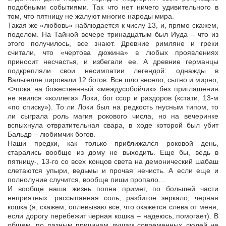
подобными событиями. Так что нет ничего удивительного в
том, что пятницу не жалуют многие народы мира.
Такая же «любовь» наблюдается к числу 13, и, прямо скажем,
поделом. На Тайной вечере тринадцатым был Иуда – что из
этого получилось, все знают. Древние римляне и греки
считали, что «чертова дюжина» в любых проявлениях
приносит несчастья, и избегали ее. А древние германцы
подкрепляли свои несимпатии легендой: однажды в
Вальгелле пировали 12 богов. Все шло весело, сытно и мирно,
<>пока на божественный «междусобойчик» без приглашения
не явился «коллега» Локи, бог ссор и раздоров (кстати, 13-м
«по списку»). То ли Локи был на редкость гнусным типом, то
ли сыграла роль магия рокового числа, но на вечеринке
вспыхнула отвратительная свара, в ходе которой был убит
Бальдр – любимчик богов.
Наши предки, как только приближался роковой день,
старались вообще из дому не выходить. Еще бы, ведь в
пятницу-, 13-го со всех концов света на демонический шабаш
слетаются упыри, ведьмы и прочая нечисть. А если еще и
полнолуние случится, вообще пиши пропало…
И вообще наша жизнь полна примет, по большей части
неприятных: рассыпанная соль, разбитое зеркало, черная
кошка (я, скажем, оплевываю все, что окажется слева от меня,
если дорогу перебежит черная кошка – надеюсь, помогает). В
общем, по разным причинам душам современных людей не