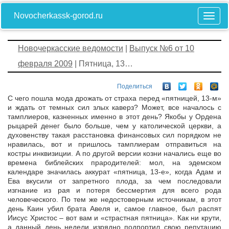
Novocherkassk-gorod.ru
Новочеркасские ведомости
|
Выпуск №6 от 10
февраля 2009
| Пятница, 13…
Поделиться
С чего пошла мода дрожать от страха перед «пятницей, 13-м»
и ждать от темных сил злых каверз? Может, все началось с
тамплиеров, казненных именно в этот день? Якобы у Ордена
рыцарей денег было больше, чем у католической церкви, а
духовенству такая расстановка финансовых сил порядком не
нравилась, вот и пришлось тамплиерам отправиться на
костры инквизиции. А по другой версии козни начались еще во
времена библейских прародителей: мол, на эдемском
календаре значилась аккурат «пятница, 13-е», когда Адам и
Ева вкусили от запретного плода, за чем последовали
изгнание из рая и потеря бессмертия для всего рода
человеческого. По тем же недостоверным источникам, в этот
день Каин убил брата Авеля и, самое главное, был распят
Иисус Христос – вот вам и «страстная пятница». Как ни крути,
а данный день недели изрядно подпортил свою репутацию