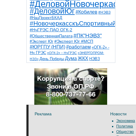
#ДеловойНовочеркасск
#ДеловойЮг
#Кобилев
#НЭВЗ
#НацПроектБКАД
#НовочеркасскъСпортивный
#НчГРЭС ПАО ОГК-2
#ПК"НЭВЗ"
#ОбщественнаяПалата
#Эксперт Юг
#Эксперт Юг #МСП
#ЮРГПУ (НПИ)
#работаем
«ОГК-2» -
Нч ГРЭС
«ОГК-2» – НчГРЭС
«ЭНЕРГОПРОМ-
Дума
ЖКХ
НЭВЗ
День Победы
НЭЗ»
ТНТ
НчГРЭС
Победа
Собор
ТПП
благоустройство
ветераны
выборы
дети
дороги
казаки
коррупция
космос
парк
общественная палата
пожар
роща
спорт
художники
театр
транспорт
Реклама
Новости
Экономика
Политика
Общество