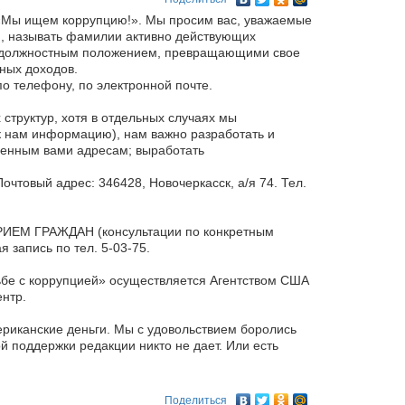
 «Мы ищем коррупцию!». Мы просим вас, уважаемые
й, называть фамилии активно действующих
х должностным положением, превращающими свое
ных доходов.
о телефону, по электронной почте.
структур, хотя в отдельных случаях мы
к нам информацию), нам важно разработать и
щенным вами адресам; выработать
Почтовый адрес: 346428, Новочеркасск, а/я 74. Тел.
ПРИЕМ ГРАЖДАН (консультации по конкретным
 запись по тел. 5-03-75.
бе с коррупцией» осуществляется Агентством США
нтр.
ериканские деньги. Мы с удовольствием боролись
й поддержки редакции никто не дает. Или есть
Поделиться