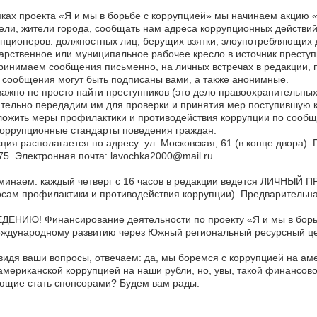
ках проекта «Я и мы в борьбе с коррупцией» мы начинаем акцию
ели, жители города, сообщать нам адреса коррупционных действи
упционеров: должностных лиц, берущих взятки, злоупотребляющи
арственное или муниципальное рабочее кресло в источник преступ
инимаем сообщения письменно, на личных встречах в редакции, п
сообщения могут быть подписаны вами, а также анонимные.
ажно не просто найти преступников (это дело правоохранительных 
тельно передадим им для проверки и принятия мер поступившую 
ожить меры профилактики и противодействия коррупции по сооб
оррупционные стандарты поведения граждан.
ция располагается по адресу: ул. Московская, 61 (в конце двора). 
75. Электронная почта: lavochka2000@mail.ru.
минаем: каждый четверг с 16 часов в редакции ведется ЛИЧНЫЙ 
сам профилактики и противодействия коррупции). Предварительная
ДЕНИЮ! Финансирование деятельности по проекту «Я и мы в борь
еждународному развитию через Южный региональный ресурсный це
идя ваши вопросы, отвечаем: да, мы боремся с коррупцией на ам
американской коррупцией на наши рубли, но, увы, такой финансово
ющие стать спонсорами? Будем вам рады.