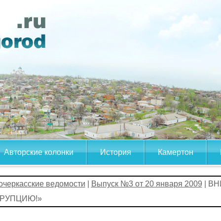
Авторские колонки
История
Камертон
очеркасские ведомости
|
Выпуск №3 от 20 января 2009
| В
РУПЦИЮ!»