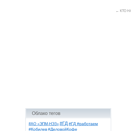
←
КТО Н
Облако тегов
#ГД
#АО «ЭПМ-НЭЗ»
#ГД #работаем
#ДеловойКофе
#Кобилев