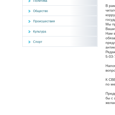
Политика
В рам
читат
Общество
корр
госуд
Происшествия
Мы пр
Ваши 
Культура
Нам в
обяза
Спорт
предл
антик
Редак
5-03-
Напо
вопро
К СВЕ
по м
Предв
бы с 
жела