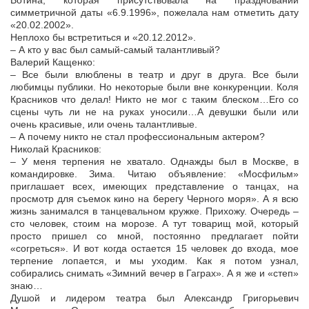
Вотина, которая присутствовала на праздновании
симметричной даты «6.9.1996», пожелала нам отметить дату
«20.02.2002».
Неплохо бы встретиться и «20.12.2012».
– А кто у вас был самый-самый талантливый?
Валерий Кащенко:
– Все были влюблены в театр и друг в друга. Все были
любимцы публики. Но некоторые были вне конкуренции. Коля
Красников что делал! Никто не мог с таким блеском…Его со
сцены чуть ли не на руках уносили…А девушки были или
очень красивые, или очень талантливые.
– А почему никто не стал профессиональным актером?
Николай Красников:
– У меня терпения не хватало. Однажды был в Москве, в
командировке. Зима. Читаю объявление: «Мосфильм»
приглашает всех, имеющих представление о танцах, на
просмотр для съемок кино на берегу Черного моря». А я всю
жизнь занимался в танцевальном кружке. Прихожу. Очередь –
сто человек, стоим на морозе. А тут товарищ мой, который
просто пришел со мной, постоянно предлагает пойти
«согреться». И вот когда остается 15 человек до входа, мое
терпение лопается, и мы уходим. Как я потом узнал,
собирались снимать «Зимний вечер в Гаграх». А я же и «степ»
знаю…
Душой и лидером театра был Александр Григорьевич