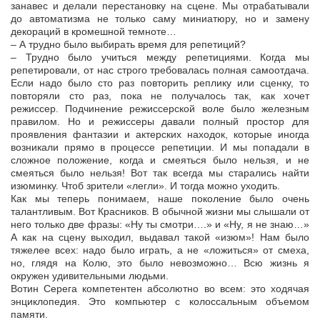
занавес и делали перестановку на сцене. Мы отрабатывали
до автоматизма не только саму миниатюру, но и замену
декораций в кромешной темноте…
– А трудно было выбирать время для репетиций?
– Трудно было учиться между репетициями. Когда мы
репетировали, от нас строго требовалась полная самоотдача.
Если надо было сто раз повторить реплику или сценку, то
повторяли сто раз, пока не получалось так, как хочет
режиссер. Подчинение режиссерской воле было железным
правилом. Но и режиссеры давали полный простор для
проявления фантазии и актерских находок, которые иногда
возникали прямо в процессе репетиции. И мы попадали в
сложное положение, когда и смеяться было нельзя, и не
смеяться было нельзя! Вот так всегда мы старались найти
изюминку. Чтоб зрители «легли». И тогда можно уходить.
Как мы теперь понимаем, наше поколение было очень
талантливым. Вот Красников. В обычной жизни мы слышали от
него только две фразы: «Ну ты смотри….» и «Ну, я не знаю…»
А как на сцену выходил, выдавал такой «изюм»! Нам было
тяжелее всех: надо было играть, а не «ложиться» от смеха,
но, глядя на Колю, это было невозможно… Всю жизнь я
окружен удивительными людьми.
Вотин Серега компетентен абсолютно во всем: это ходячая
энциклопедия. Это компьютер с колоссальным объемом
памяти.