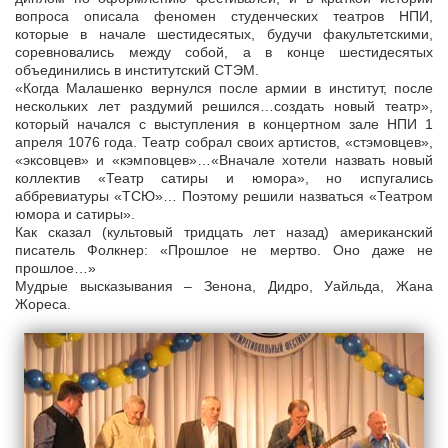
вопроса описала феномен студенческих театров НПИ,
которые в начале шестидесятых, будучи факультетскими,
соревновались между собой, а в конце шестидесятых
объединились в институтский СТЭМ.
«Когда Малашенко вернулся после армии в институт, после
нескольких лет раздумий решился…создать новый театр»,
который начался с выступления в концертном зале НПИ 1
апреля 1076 года. Театр собрал своих артистов, «стэмовцев»,
«эксовцев» и «кэмповцев»…«Вначале хотели назвать новый
коллектив «Театр сатиры и юмора», но испугались
аббревиатуры «ТСЮ»… Поэтому решили назваться «Театром
юмора и сатиры».
Как сказал (культовый тридцать лет назад) американский
писатель Фолкнер: «Прошлое не мертво. Оно даже не
прошлое…»
Мудрые высказывания – Зенона, Дидро, Уайльда, Жана
Жореса.