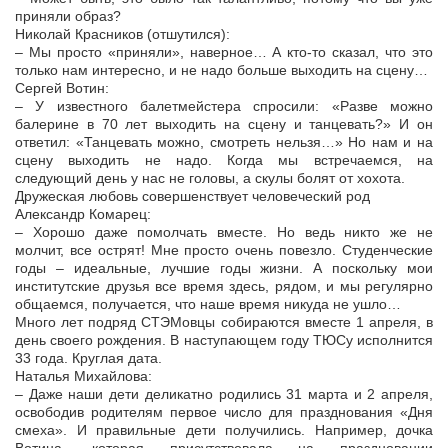
приняли образ?
Николай Красников (отшутился):
– Мы просто «приняли», наверное… А кто-то сказал, что это
только нам интересно, и не надо больше выходить на сцену…
Сергей Вотин:
– У известного балетмейстера спросили: «Разве можно
балерине в 70 лет выходить на сцену и танцевать?» И он
ответил: «Танцевать можно, смотреть нельзя…» Но нам и на
сцену выходить не надо. Когда мы встречаемся, на
следующий день у нас не головы, а скулы болят от хохота.
Дружеская любовь совершенствует человеческий род
Александр Комарец:
– Хорошо даже помолчать вместе. Но ведь никто же не
молчит, все острят! Мне просто очень повезло. Студенческие
годы – идеальные, лучшие годы жизни. А поскольку мои
институтские друзья все время здесь, рядом, и мы регулярно
общаемся, получается, что наше время никуда не ушло…
Много лет подряд СТЭМовцы собираются вместе 1 апреля, в
день своего рождения. В наступающем году ТЮСу исполнится
33 года. Круглая дата.
Наталья Михайлова:
– Даже наши дети деликатно родились 31 марта и 2 апреля,
освободив родителям первое число для празднования «Дня
смеха». И правильные дети получились. Например, дочка