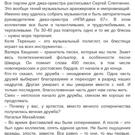
Все партии для джаз-оркестра расписывал Сергей Слепченко.
Это вообще гений музыкальных аранжировок и импровизаций.
Именно ему удалось собрать музыкантов и быть авторитетным
руководителем джаз-оркестра «НПИ-джаз 67». В этом
коллективе все были и талантливыми, и трудолюбивыми, и
терпеливыми. По 30-40 раз повторять одно и то же до блеска
– нужно море терпения.
Коля Теренько – это музыкальный полиглот, он блестяще
играет на всех инструментах…
Валера Кащенко – хранитель песен, которые мы пели. Знает
весь политехнический фольклор, в особенности песни
Шварца. Он помнит слова 400 песен, в том числе
новочеркасских и ростовских бардов, от начала и до конца.
Кто-то сказал, что дружба – ненадежное дело. Одна часть
друзей выбирает благоразумие и переходит в разряд наших
недругов. Другая умирает, и мы умираем вместе с ней. И
только последняя, благословенная часть дает нам силы жить.
Смех – неплохое начало для дружбы, смехом же хорошо ее
продолжать
– Почему у вас, у артистов, вместо вечного соперничества
получилась вечная дружба?
Наталья Михайлова:
– Во время фестивалей мы были соперниками. А после – это
был один коллектив, опять единое целое. Не было ощущения
вражды, злости, зависти. Все равно – то они, то мы первые.