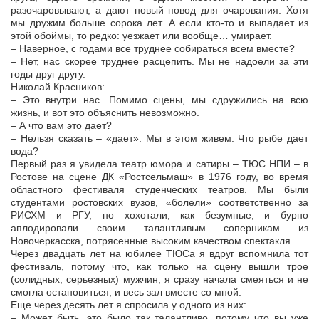
разочаровывают, а дают новый повод для очарования. Хотя
мы дружим больше сорока лет. А если кто-то и выпадает из
этой обоймы, то редко: уезжает или вообще… умирает.
– Наверное, с годами все труднее собираться всем вместе?
– Нет, нас скорее труднее расцепить. Мы не надоели за эти
годы друг другу.
Николай Красников:
– Это внутри нас. Помимо сцены, мы сдружились на всю
жизнь, и вот это объяснить невозможно.
– А что вам это дает?
– Нельзя сказать – «дает». Мы в этом живем. Что рыбе дает
вода?
Первый раз я увидела театр юмора и сатиры – ТЮС НПИ – в
Ростове на сцене ДК «Ростсельмаш» в 1976 году, во время
областного фестиваля студенческих театров. Мы были
студентами ростовских вузов, «болели» соответственно за
РИСХМ и РГУ, но хохотали, как безумные, и бурно
аплодировали своим талантливым соперникам из
Новочеркасска, потрясенные высоким качеством спектакля.
Через двадцать лет на юбилее ТЮСа я вдруг вспомнила тот
фестиваль, потому что, как только на сцену вышли трое
(солидных, серьезных) мужчин, я сразу начала смеяться и не
смогла остановиться, и весь зал вместе со мной.
Еще через десять лет я спросила у одного из них:
– Может быть, это было так талантливо, потому что вы уже