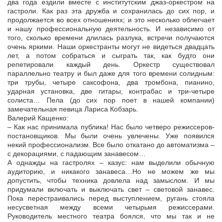
два года ездили вместе с институтским джаз-оркестром на
гастроли. Как раз эта дружба и сохранилась до сих пор, и
продолжается во всех отношениях; и это несколько облегчает
и нашу профессиональную деятельность. И независимо от
того, сколько времени длилась разлука, встречи получаются
очень яркими. Наши оркестранты могут не видеться двадцать
лет, а потом собраться и сыграть так, как будто они
репетировали каждый день. Оркестр существовал
параллельно театру и был даже для того времени солидным:
три трубы, четыре саксофона, два тромбона, пианино,
ударная установка, две гитары, контрабас и три-четыре
солиста… Пела (до сих пор поет в нашей компании)
замечательная певица Лариса Кобзарь.
Валерий Кащенко:
– Как нас принимала публика! Нас было четверо режиссеров-
постановщиков. Мы были очень увлечены. Уже появился
некий профессионализм. Все было откатано до автоматизма –
с декорациями, с падающим занавесом…
А однажды на гастролях – казус: нам выделили обычную
аудиторию, и никакого занавеса…Но не можем же мы
допустить, чтобы техника довлела над замыслом. И мы
придумали включать и выключать свет – световой занавес.
Пока перестраивались перед выступлением, ругань стояла
несусветная между всеми четырьмя режиссерами.
Руководитель местного театра боялся, что мы так и не