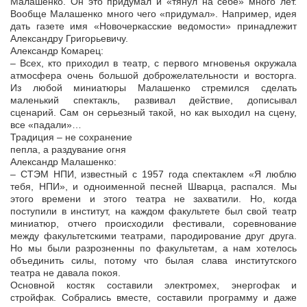
Малашенко. Он это придумал и «тянул на себе» много лет.
Вообще Малашенко много чего «придумал». Например, идея
дать газете имя «Новочеркасские ведомости» принадлежит
Александру Григорьевичу.
Александр Комарец:
– Всех, кто приходил в театр, с первого мгновенья окружала
атмосфера очень большой доброжелательности и восторга.
Из любой миниатюры Малашенко стремился сделать
маленький спектакль, развивал действие, дописывал
сценарий. Сам он серьезный такой, но как выходил на сцену,
все «падали»…
Традиция – не сохранение
пепла, а раздувание огня
Александр Малашенко:
– СТЭМ НПИ, известный с 1957 года спектаклем «Я люблю
тебя, НПИ», и одноименной песней Шварца, распался. Мы
этого времени и этого театра не захватили. Но, когда
поступили в институт, на каждом факультете был свой театр
миниатюр, отчего происходили фестивали, соревнование
между факультетскими театрами, пародирование друг друга.
Но мы были разрозненны по факультетам, а нам хотелось
объединить силы, потому что былая слава институтского
театра не давала покоя.
Основной костяк составили электромех, энергофак и
стройфак. Собрались вместе, составили программу и даже