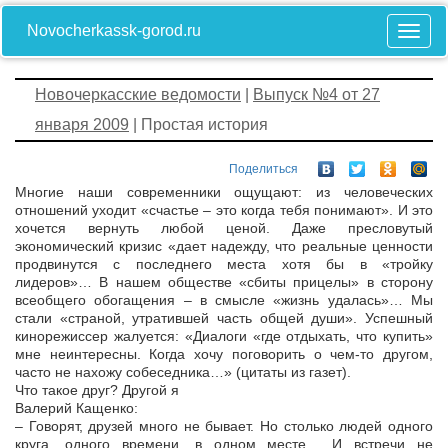
Novocherkassk-gorod.ru
Новочеркасские ведомости
|
Выпуск №4 от 27
января 2009
| Простая история
Поделиться
Многие наши современники ощущают: из человеческих
отношений уходит «счастье – это когда тебя понимают». И это
хочется вернуть любой ценой. Даже пресловутый
экономический кризис «дает надежду, что реальные ценности
продвинутся с последнего места хотя бы в «тройку
лидеров»… В нашем обществе «сбиты прицелы» в сторону
всеобщего обогащения – в смысле «жизнь удалась»… Мы
стали «страной, утратившей часть общей души». Успешный
кинорежиссер жалуется: «Диалоги «где отдыхать, что купить»
мне неинтересны. Когда хочу поговорить о чем-то другом,
часто не нахожу собеседника…» (цитаты из газет).
Что такое друг? Другой я
Валерий Кащенко:
– Говорят, друзей много не бывает. Но столько людей одного
круга, одного времени, в одном месте… И встречи не