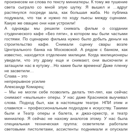
произнесем ни слова по тексту миниатюры. К тому же тушение
света сыграло со мной злую шутку. Я вышел и …вдруг
растянулся посреди зала, как большая жаба. Но публика
подумала, что так и нужно по ходу пьесы между сценами.
Какую же овацию они нам устроили!
А однажды мы решили снимать фильм о создании
студенческого кафе «Без пяти», в котором мы были частыми
гостями. По сценарию фильма нужно было добыть деньги на
строительство кафе. Снимали сценку свары возле
Центрального банка на Московской. А рядом с банком, как
известно, находится отделение милиции. Когда милиционеры
увидели, что эту драку еще и снимают, они выскочили и
затащили нас в кутузку…Но какие были времена! Даже пленку
не засветили…
Слава – это
непрерывное усилие
Александр Комарец:
– Мы не могли себе позволить делать тяп-ляп, как сейчас
снимают «мыльные» оперы. У нас даже Красников выучивал
слова. Подход был, как в настоящем театре. НПИ этим и
славился – профессиональным подходом к искусству. Такими
были и Театр оперы и балета, и джаз-оркестр, и театр
миниатюр. Я сейчас не нахожу аналогов этому. У нас была
специальная техническая группа: осветители работали
световыми пистолетами, ассистенты поднимали и опускали