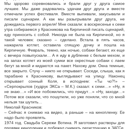
Мы здорово соревновались и брали друг у друга самое
лучшее. Мы даже радовались удачам друг друга и вместе
отмечали успех фестиваля. Вместе выпивали, закусывали и
писали сценарии. А как мы разыгрывали друг друга, не
дожидаясь первого апреля! Мне сказали: в воскресенье к семи
утра собираемся у Красникова на Кирпичной писать сценарий,
еду приносить с собой. Никогда не была на Кирпичной, но я
такой человек: сказано – сделано. Встала в пять часов,
нажарила котлет, оставила спящую дочку и пошла на
Кирпичную. Февраль, темно, как ночью, собаки бегают, их еще
с вечера повыпускали… А я иду в дубленке с белым мехом, и
на запах котлет из моей сумки все окрестные собаки с лаем
бегут за мной и кидаются на пакет. Нахожу дом. Окна темные,
все закрыто. Стучу – никто не открывает. Соседи, слыша, как я
тарабаню к Красникову, выглядывают на улицу. Наконец
открывает сонный Коля, в исподнем: «Ты чо?!» –
«Серпокрылов (худрук ЭКСа – М.К.) сказал: к семи…» «Ну, я
не знаю…» «И все побожились, что придут…» «Ну, заходи…»
Потом все сказали, что пошутили, но уже поняли, что со мной
нельзя так шутить…
Николай Красников:
– Сейчас я снимаю на видео, а раньше – на кинопленку. Ее
надо было проявлять.
1974 год. Свадьба Сережи Вотина. Я заготовил растворы для
проявки кинопленки и побежал снимать регистрацию в ЗАГСе.