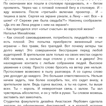
По окончании все пошли в столовую праздновать, я – бегом
проявлять. Через час с готовой пленкой бегу в столовую. И –
жду момента. После «третьей» включаю проектор… И –
тишина в зале. Сергея на экране узнали, а Лену – нет. Все – в
шоке! «У Сережи уже была свадьба?!» Наконец сообразили:
«Да это же Лена рядом с ним на экране!»
– Как пригодился этот «опыт счастья» во взрослой жизни?
Наталья Михайлова:
– Как способ самовыражения, потребность лицедейства – не
есть плохой. Это попытка приобрести жизненный опыт
играючи – без травм, без трагедий. Вот почему актеры так
долго живут. Это совершенное бесстрашие перед любой
аудиторией. В зрительном зале только на своих местах сидело
400 человек, а сколько еще стояло у стен и в дверях! Это
нахождение контакта с любым собранием людей. Высокое
уважение к слову. Просто слово бросить на ветер уже нельзя.
Пустословие возможно в пылу разговора. А со сцены слово
уже доходит до каждого. Это большая ответственность. Нельзя
ничем задеть, тем более оскорбить тех, кто сидит внизу, в
зрительном зале. Ведь сцена высока, а ты на сцене, ты выше
всех. Ты – король. И невероятная связь с залом. Ты зал
чувствуешь абсолютно, и он у тебя в руках. Ты словом можешь
заставить зал замолчать.
Студентка факультета дизайна Анастасия Якубович сделала
диплом по оформлению фестивалей, и в краткой истории