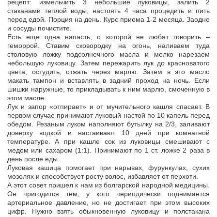
рецепт: измельчить 3 небольшие луковицы, залить 2
стаканами теплой воды, настоять 4 часа процедить и пить
перед едой. Порция на день. Курс приема 1-2 месяца. Заодно
и сосуды почистите.
Есть еще одна напасть, о которой не любят говорить –
геморрой. Ставим сковородку на огонь, наливаем туда
столовую ложку подсолнечного масла и мелко нарезаем
небольшую луковицу. Затем пережарить лук до красноватого
цвета, остудить, отжать через марлю. Затем в это масло
макать тампон и вставлять в задний проход на ночь. Если
шишки наружные, то прикладывать к ним марлю, смоченную в
этом масле.
Лук и запор «отпирает» и от мучительного кашля спасает. В
первом случае принимают луковый настой по 10 капель перед
обедом. Резаным луком наполняют бутылку на 2/3, заливают
доверху водкой и настаивают 10 дней при комнатной
температуре. А при кашле сок из луковицы смешивают с
медом или сахаром (1:1). Принимают по 1 ст. ложке 2 раза в
день после еды.
Луковая кашица помогает при нарывах, фурункулах, сухих
мозолях и способствует росту волос, избавляет от перхоти.
А этот совет пришел к нам из болгарской народной медицины.
Он пригодится тем, у кого периодически поднимается
артериальное давление, но не достигает при этом высоких
цифр. Нужно взять обыкновенную луковицу и полстакана