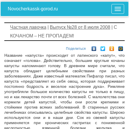
Novocherkassk-gorod.ru
Частная лавочка
|
Выпуск №28 от 8 июля 2008
| С
КОЧАНОМ – НЕ ПРОПАДЕМ!
Поделиться
Название «капуста» происходит от латинского «капут», что
означает «голова». Действительно, большие круглые кочаны
капусты напоминают голову. В древнем мире считали, что
капуста обладает целебными свойствами при разных
заболеваниях. Даже известный математик Пифагор писал, что
капуста «представляет из себя овощ, которая поддерживает
постоянно бодрость и веселое настроение духа». Римляне
употребляли большое количество капусты не только в пищу,
но и как лекарство почти от всех болезней. С малолетства они
кормили детей капустой, чтобы они росли крепкими и
стойкими против всяких заболеваний. В старинных русских
лечебниках описывались целебные свойства капусты. Широко
используются они и в наши дни. Сок из свежей капусты
применяется при хронических гастритах с пониженной
кислотностью, язвенной болезни желудка и