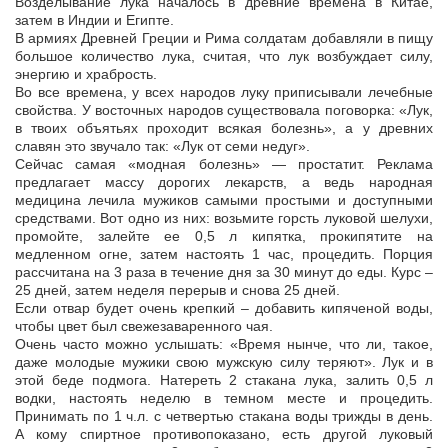
Возделывание лука началось в древние времена в Китае,
затем в Индии и Египте.
В армиях Древней Греции и Рима солдатам добавляли в пищу
большое количество лука, считая, что лук возбуждает силу,
энергию и храбрость.
Во все времена, у всех народов луку приписывали лечебные
свойства. У восточных народов существовала поговорка: «Лук,
в твоих объятьях проходит всякая болезнь», а у древних
славян это звучало так: «Лук от семи недуг».
Сейчас самая «модная болезнь» — простатит. Реклама
предлагает массу дорогих лекарств, а ведь народная
медицина лечила мужиков самыми простыми и доступными
средствами. Вот одно из них: возьмите горсть луковой шелухи,
промойте, залейте ее 0,5 л кипятка, прокипятите на
медленном огне, затем настоять 1 час, процедить. Порция
рассчитана на 3 раза в течение дня за 30 минут до еды. Курс –
25 дней, затем неделя перерыв и снова 25 дней.
Если отвар будет очень крепкий – добавить кипяченой воды,
чтобы цвет был свежезаваренного чая.
Очень часто можно услышать: «Время нынче, что ли, такое,
даже молодые мужики свою мужскую силу теряют». Лук и в
этой беде подмога. Натереть 2 стакана лука, залить 0,5 л
водки, настоять неделю в темном месте и процедить.
Принимать по 1 ч.л. с четвертью стакана воды трижды в день.
А кому спиртное противопоказано, есть другой луковый