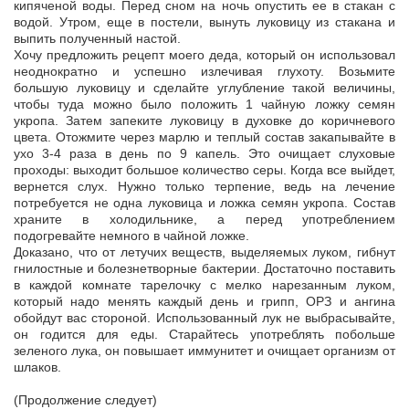
кипяченой воды. Перед сном на ночь опустить ее в стакан с
водой. Утром, еще в постели, вынуть луковицу из стакана и
выпить полученный настой.
Хочу предложить рецепт моего деда, который он использовал
неоднократно и успешно излечивая глухоту. Возьмите
большую луковицу и сделайте углубление такой величины,
чтобы туда можно было положить 1 чайную ложку семян
укропа. Затем запеките луковицу в духовке до коричневого
цвета. Отожмите через марлю и теплый состав закапывайте в
ухо 3-4 раза в день по 9 капель. Это очищает слуховые
проходы: выходит большое количество серы. Когда все выйдет,
вернется слух. Нужно только терпение, ведь на лечение
потребуется не одна луковица и ложка семян укропа. Состав
храните в холодильнике, а перед употреблением
подогревайте немного в чайной ложке.
Доказано, что от летучих веществ, выделяемых луком, гибнут
гнилостные и болезнетворные бактерии. Достаточно поставить
в каждой комнате тарелочку с мелко нарезанным луком,
который надо менять каждый день и грипп, ОРЗ и ангина
обойдут вас стороной. Использованный лук не выбрасывайте,
он годится для еды. Старайтесь употреблять побольше
зеленого лука, он повышает иммунитет и очищает организм от
шлаков.
(Продолжение следует)