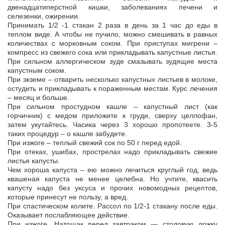
двенадцатиперстной кишки, заболеваниях печени и
селезенки, ожирении.
Принимать 1/2 -1 стакан 2 раза в день за 1 час до еды в
теплом виде. А чтобы не пучило, можно смешивать в равных
количествах с морковным соком. При приступах мигрени –
компресс из свежего сока или прикладывать капустные листья.
При сильном аллергическом зуде смазывать зудящие места
капустным соком.
При экземе – отварить несколько капустных листьев в молоке,
остудить и прикладывать к пораженным местам. Курс лечения
– месяц и больше.
При сильном простудном кашле – капустный лист (как
горчичник) с медом приложите к груди, сверху целлофан,
затем укутайтесь. Часика через 3 хорошо пропотеете. 3-5
таких процедур – о кашле забудете.
При изжоге – теплый свежий сок по 50 г перед едой.
При отеках, ушибах, прострелах надо прикладывать свежие
листья капусты.
Чем хороша капуста – ею можно лечиться круглый год, ведь
квашеная капуста не менее целебна. Но учтите, квасить
капусту надо без уксуса и прочих новомодных рецептов,
которые принесут не пользу, а вред.
При спастическом колите. Рассол по 1/2-1 стакану после еды.
Оказывает послабляющее действие.
При изжоге. Натощак перед завтраком — столовую ложку