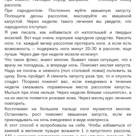
рассола.
При пародонтозе. Постоянно жуйте квашеную капусту.
Полощите десны рассолом, массируйте их квашеной
капустой. Через неделю такого лечения вы увидите, что
пародонтоз отступил.
Я уже писала, как избавиться от натоптышей и твердых
мозолей. Вот еще очень хорошее народное средство. Квасить
ноги, т.е. каждый вечер рассолом протирать ноги, а если есть
возможность – подержать ноги минут 20-30 в рассоле, еще
лучше. Через две-три недели мозоли исчезнут.
Что такое флюс, знают многие. Бывает такая ситуация, что к
врачу не попадешь, а впереди ночь. Поможет кислая капуста.
Надо ее посечь и немного (пол столовой ложки) положить за
щеку. Боль пройдет. А сменить капусту раза три, то и опухоль
спадет. Псориаз покинет вас, если ежедневно в течение
недели смазывать пораженные места рассолом капусты.
Мыться при этом нельзя. Через неделю бляшки «осыпятся», а
на их месте появится розовая кожа. Через месяц курс лечения
повторить.
Косточками на большом пальце ноги мучаются многие.
Остановить рост поможет квашеная капуста, если ее
прикладывать на ночь ежедневно в виде компресса.
А этот способ я испробовала на себе. Чтобы избавиться от
камней в желчном пузыре возьмите 1 л капустного рассола,