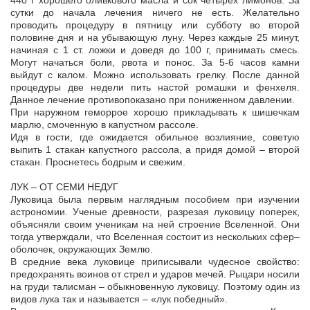
440 г хорошего оливкового масла и сок четырех лимонов. За
сутки до начала лечения ничего не есть. Желательно
проводить процедуру в пятницу или субботу во второй
половине дня и на убывающую луну. Через каждые 25 минут,
начиная с 1 ст. ложки и доведя до 100 г, принимать смесь.
Могут начаться боли, рвота и понос. За 5-6 часов камни
выйдут с калом. Можно использовать грелку. После данной
процедуры две недели пить настой ромашки и фенхеля.
Данное лечение противопоказано при пониженном давлении.
При наружном геморрое хорошо прикладывать к шишечкам
марлю, смоченную в капустном рассоле.
Идя в гости, где ожидается обильное возлияние, советую
выпить 1 стакан капустного рассола, а придя домой – второй
стакан. Проснетесь бодрым и свежим.
ЛУК – ОТ СЕМИ НЕДУГ
Луковица была первым наглядным пособием при изучении
астрономии. Ученые древности, разрезая луковицу поперек,
объясняли своим ученикам на ней строение Вселенной. Они
тогда утверждали, что Вселенная состоит из нескольких сфер–
оболочек, окружающих Землю.
В средние века луковице приписывали чудесное свойство:
предохранять воинов от стрел и ударов мечей. Рыцари носили
на груди талисман – обыкновенную луковицу. Поэтому один из
видов лука так и называется – «лук победный».