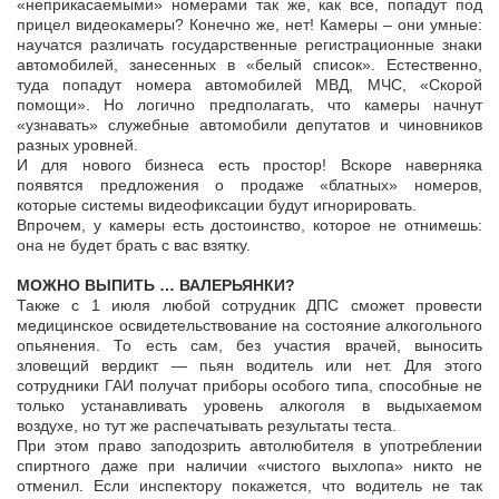
«неприкасаемыми» номерами так же, как все, попадут под
прицел видеокамеры? Конечно же, нет! Камеры – они умные:
научатся различать государственные регистрационные знаки
автомобилей, занесенных в «белый список». Естественно,
туда попадут номера автомобилей МВД, МЧС, «Скорой
помощи». Но логично предполагать, что камеры начнут
«узнавать» служебные автомобили депутатов и чиновников
разных уровней.
И для нового бизнеса есть простор! Вскоре наверняка
появятся предложения о продаже «блатных» номеров,
которые системы видеофиксации будут игнорировать.
Впрочем, у камеры есть достоинство, которое не отнимешь:
она не будет брать с вас взятку.
МОЖНО ВЫПИТЬ … ВАЛЕРЬЯНКИ?
Также с 1 июля любой сотрудник ДПС сможет провести
медицинское освидетельствование на состояние алкогольного
опьянения. То есть сам, без участия врачей, выносить
зловещий вердикт — пьян водитель или нет. Для этого
сотрудники ГАИ получат приборы особого типа, способные не
только устанавливать уровень алкоголя в выдыхаемом
воздухе, но тут же распечатывать результаты теста.
При этом право заподозрить автолюбителя в употреблении
спиртного даже при наличии «чистого выхлопа» никто не
отменил. Если инспектору покажется, что водитель не так