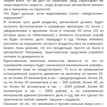
скорее всего, тут же даст по тормозам. Ведь сбрасывают же
наши водители скорость, когда встречные автомобили мигают
им о гаишниках на горизонте!
Что будет дальше, если видеокамера станет «свидетелем»
нарушения?
В течение трех дней владелец автомобиля должен будет
получить фотоописание и штрафную квитанцию по почте с
уведомлением о вручении. Если в течение 40 суток (10 из
которых даны на обжалование) с момента получения штраф
не будет оплачен, дело передадут в суд. Теперь избежать
расплаты за нарушение, которого владелец авто не совершал,
можно лишь доказав, что его (владельца) просто не было в
автомобиле! Например, транспортным средством управлял
человек по доверенности.
Единственным приятным моментом является то, что по
показаниям камеры будут назначаться минимальные штрафы,
а лишение прав не предусмотрено. То есть за превышение
установленной скорости движения на величину не менее 10,
но не более 20 километров в час – предупреждение; более 20,
но не более 40 километров в час – 300 рублей; более 40, но
не более 60 километров в час — 1000 рублей; более 60
километров в час — 2000 рублей, а не направление
материалов административного дела в суд, как это сделал бы
практически любой «живой» гаишник с радаром.
Означает ли это, что чиновники и прочие сильные мира сего с