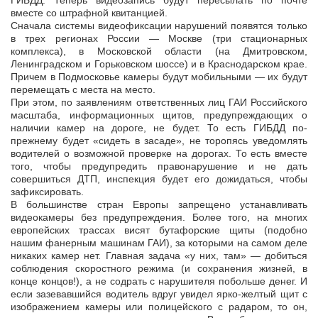
ГИБДД. Теперь видеозапись будут пересылать по почте
вместе со штрафной квитанцией.
Сначала системы видеофиксации нарушений появятся только
в трех регионах России — Москве (три стационарных
комплекса), в Московской области (на Дмитровском,
Ленинградском и Горьковском шоссе) и в Краснодарском крае.
Причем в Подмосковье камеры будут мобильными — их будут
перемещать с места на место.
При этом, по заявлениям ответственных лиц ГАИ Российского
масштаба, информационных щитов, предупреждающих о
наличии камер на дороге, не будет. То есть ГИБДД по-
прежнему будет «сидеть в засаде», не торопясь уведомлять
водителей о возможной проверке на дорогах. То есть вместе
того, чтобы предупредить правонарушение и не дать
совершиться ДТП, инспекция будет его дожидаться, чтобы
зафиксировать.
В большинстве стран Европы запрещено устанавливать
видеокамеры без предупреждения. Более того, на многих
европейских трассах висят бутафорские щиты (подобно
нашим фанерным машинам ГАИ), за которыми на самом деле
никаких камер нет. Главная задача «у них, там» — добиться
соблюдения скоростного режима (и сохранения жизней, в
конце концов!), а не содрать с нарушителя побольше денег. И
если зазевавшийся водитель вдруг увидел ярко-желтый щит с
изображением камеры или полицейского с радаром, то он,