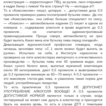
иллюстрация — корреспондент ТВЦ, за рулем, лихо открывает
в кадре банку с пивом! На всю страну!! Ну — молодца-а!!!
То в «Комсомолке» пишут, цитирую: «…допустимая доза 0,5
промилле примерно равна поллитровой бутылке пива». Да что
там «Комсомолка», она сейчас больше специалист по сексу,
— «Клаксон» — автомобильное издание (!) пишет в одном из
номеров: «…содержание алкоголя в крови водителя до 0,3
промилле… не считается административным
правонарушением. Проще говоря, автомобилисту не грех
будет выпить бокал вина или бутылку пива перед поездкой».
Девальвация журналистской профессии очевидна, когда
читаешь заголовки типа: «С 1 июля можно будет выпить за
рулем». Испытано на себе, в Институте наркологии и
проверено на пяти алкотестерах импортного и отечественного
производства — бутылка пива или 40 граммов водки, или
бокал сухого белого вина, выпитые мужчиной комплекции
около 80 килограммов, дают 0,5 промилле и выветриваются
до 0,3 промилле минимум за 60—70 минут. А 0,3 промилле —
это максимум глоток-два пива, и узаконена такая норма для
людей, употребляющих лекарства.
То есть практически 0,3 промилле НЕ ДОПУСКАЕТ
УПОТРЕБЛЕНИЕ АЛКОГОЛЯ ВООБЩЕ! А 0,5 промилле
ДОПУСТИМОЙ НОРМОЙ является только в случае, когда
тестируемый не может сам дунуть в алкотестер и приходится
брать на анализ кровь, то есть в случае ДТП с тяжелыми