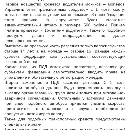
Первое новшество коснется водителей мокиков – мопедов.
Управлять этим транспортным средством с 1 июля смогут
только люди с застегнутыми мотошлемами. За несоблюдение
этого правила на нарушителя будет налагаться
административный штраф в размере 500 рублей. Причем
платить придется и 16-летним водителям. Также о подобном
проступке узнает и подразделение по делам
несовершеннолетних.
Выезжать на проезжую часть разрешат только велосипедистам
старше 14 лет, а на мопеде — старше 16 (раньше каждый
субъект федерации сам устанавливал соответствующий
возрастной ценз).
Кроме того, из ПДД исключено положение, позволяющее
субъектам федерации самостоятельно вводить права на
управление и обязательную регистрацию мопедов.
Второе изменение в ПДД касается детворы. С 1 июля
водители автобусов должны будут осуществлять посадку и
высадку организованных групп детей только при включенной
аварийной сигнализации. Остальным участникам движения
при виде подобного автобуса придется снизить скорость,
приготовиться к остановке и в случае необходимости
пропустить детей через дорогу.
Также для подобных транспортных средств предусмотрены
специальные знаки.
Третье изменение принято в отношении машин Федеральной