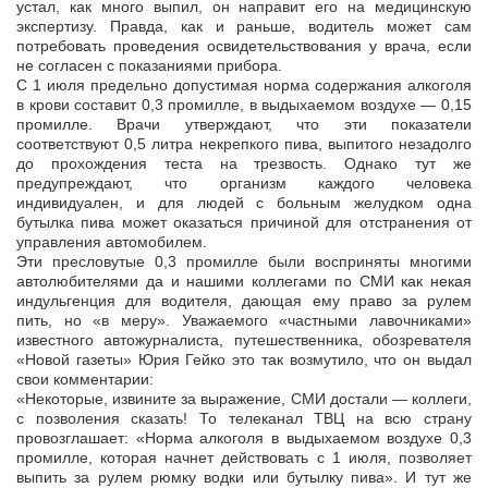
устал, как много выпил, он направит его на медицинскую
экспертизу. Правда, как и раньше, водитель может сам
потребовать проведения освидетельствования у врача, если
не согласен с показаниями прибора.
С 1 июля предельно допустимая норма содержания алкоголя
в крови составит 0,3 промилле, в выдыхаемом воздухе — 0,15
промилле. Врачи утверждают, что эти показатели
соответствуют 0,5 литра некрепкого пива, выпитого незадолго
до прохождения теста на трезвость. Однако тут же
предупреждают, что организм каждого человека
индивидуален, и для людей с больным желудком одна
бутылка пива может оказаться причиной для отстранения от
управления автомобилем.
Эти пресловутые 0,3 промилле были восприняты многими
автолюбителями да и нашими коллегами по СМИ как некая
индульгенция для водителя, дающая ему право за рулем
пить, но «в меру». Уважаемого «частными лавочниками»
известного автожурналиста, путешественника, обозревателя
«Новой газеты» Юрия Гейко это так возмутило, что он выдал
свои комментарии:
«Некоторые, извините за выражение, СМИ достали — коллеги,
с позволения сказать! То телеканал ТВЦ на всю страну
провозглашает: «Норма алкоголя в выдыхаемом воздухе 0,3
промилле, которая начнет действовать с 1 июля, позволяет
выпить за рулем рюмку водки или бутылку пива». И тут же