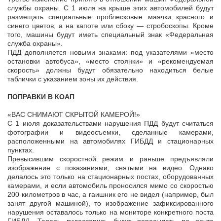
службы охраны. С 1 июля на крыше этих автомобилей будут
размещать специальные проблесковые маячки красного и
синего цветов, а на капоте или сбоку — стробоскопы. Кроме
того, машины будут иметь специальный знак «Федеральная
служба охраны».
ПДД дополняется новыми знаками: под указателями «место
остановки автобуса», «место стоянки» и «рекомендуемая
скорость» должны будут обязательно находиться белые
таблички с указанием зоны их действия.
ПОПРАВКИ В КОАП
«ВАС СНИМАЮТ СКРЫТОЙ КАМЕРОЙ!»
С 1 июля доказательствами нарушения ПДД будут считаться
фотографии и видеосъемки, сделанные камерами,
расположенными на автомобилях ГИБДД и стационарных
пунктах.
Превысившим скоростной режим и раньше предъявляли
изображение с показаниями, снятыми на видео. Однако
делалось это только на стационарных постах, оборудованных
камерами, и если автомобиль проносился мимо со скоростью
200 километров в час, а гаишник его не видел (например, был
занят другой машиной), то изображение зафиксированного
нарушения оставалось только на мониторе конкретного поста