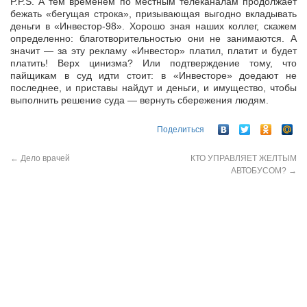
P.P.S. А тем временем по местным телеканалам продолжает
бежать «бегущая строка», призывающая выгодно вкладывать
деньги в «Инвестор-98». Хорошо зная наших коллег, скажем
определенно: благотворительностью они не занимаются. А
значит — за эту рекламу «Инвестор» платил, платит и будет
платить! Верх цинизма? Или подтверждение тому, что
пайщикам в суд идти стоит: в «Инвесторе» доедают не
последнее, и приставы найдут и деньги, и имущество, чтобы
выполнить решение суда — вернуть сбережения людям.
Поделиться
←
Дело врачей
КТО УПРАВЛЯЕТ ЖЕЛТЫМ
АВТОБУСОМ?
→