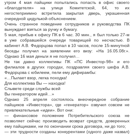
утром 4 мая пайщики попытались попасть в офис своего
«благодетеля» на улице Комитетской, 64, то их
негостеприимно встретила закрытая дверь, украшенная
очередной цидулькой-объяснением.
Очень странное поведение сотрудников и руководства ПК
вынуждает взяться за ручку и бумагу.
5 мая, прибыв к офису ПК в 6 час. 30 мин., я был только 27-м
в уже собравшейся очереди товарищей по несчастью. В
кабинет А.В. Федорцова попал в 10 часов, после 15-минутной
беседы получил на заявлении его визу: «На 16.05.08г.».
Однако 16 мая деньги я не получил…
Не так давно коллективы ПК «ПС Инвестор-98» и его
филиалов в других городах, поздравляя своего шефа А.В.
Федорцова с юбилеем, пели ему дифирамбы:
«…Пылает взор, легка походка!
Для коллектива Вы — находка!
Слывете среди службы всей
Вы генератором идей…»
Однако 25 апреля состоялось внеочередное собрание
пайщиков «Инвестора», где «генератор» озвучил совсем не
привлекательные «идеи». Вот они:
— финансовое положение Потребительского союза не
позволяет сейчас производить возврат средств, доверенных
ему пайщиками, ни по окончании срока договора, ни до того;
— эти трудности созданы конкурентами (одного даже назвал)