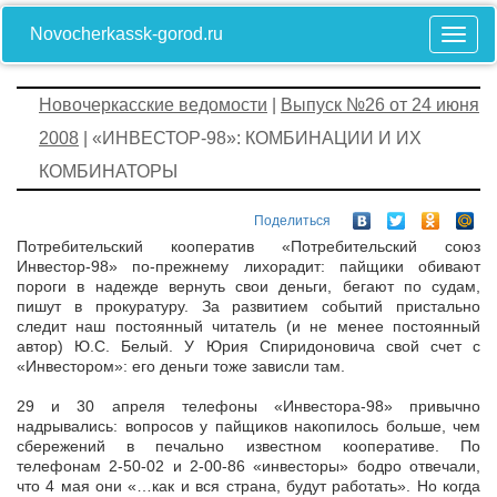
Novocherkassk-gorod.ru
Новочеркасские ведомости
|
Выпуск №26 от 24 июня
2008
| «ИНВЕСТОР-98»: КОМБИНАЦИИ И ИХ
КОМБИНАТОРЫ
Поделиться
Потребительский кооператив «Потребительский союз
Инвестор-98» по-прежнему лихорадит: пайщики обивают
пороги в надежде вернуть свои деньги, бегают по судам,
пишут в прокуратуру. За развитием событий пристально
следит наш постоянный читатель (и не менее постоянный
автор) Ю.С. Белый. У Юрия Спиридоновича свой счет с
«Инвестором»: его деньги тоже зависли там.
29 и 30 апреля телефоны «Инвестора-98» привычно
надрывались: вопросов у пайщиков накопилось больше, чем
сбережений в печально известном кооперативе. По
телефонам 2-50-02 и 2-00-86 «инвесторы» бодро отвечали,
что 4 мая они «…как и вся страна, будут работать». Но когда