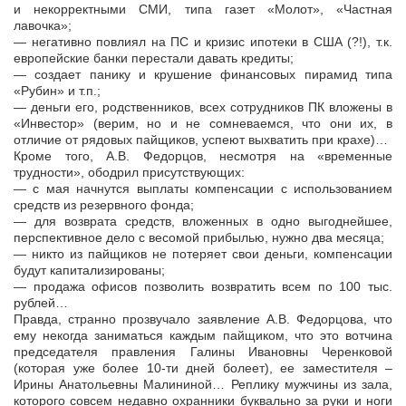
и некорректными СМИ, типа газет «Молот», «Частная
лавочка»;
— негативно повлиял на ПС и кризис ипотеки в США (?!), т.к.
европейские банки перестали давать кредиты;
— создает панику и крушение финансовых пирамид типа
«Рубин» и т.п.;
— деньги его, родственников, всех сотрудников ПК вложены в
«Инвестор» (верим, но и не сомневаемся, что они их, в
отличие от рядовых пайщиков, успеют выхватить при крахе)…
Кроме того, А.В. Федорцов, несмотря на «временные
трудности», ободрил присутствующих:
— с мая начнутся выплаты компенсации с использованием
средств из резервного фонда;
— для возврата средств, вложенных в одно выгоднейшее,
перспективное дело с весомой прибылью, нужно два месяца;
— никто из пайщиков не потеряет свои деньги, компенсации
будут капитализированы;
— продажа офисов позволить возвратить всем по 100 тыс.
рублей…
Правда, странно прозвучало заявление А.В. Федорцова, что
ему некогда заниматься каждым пайщиком, что это вотчина
председателя правления Галины Ивановны Черенковой
(которая уже более 10-ти дней болеет), ее заместителя –
Ирины Анатольевны Малининой… Реплику мужчины из зала,
которого совсем недавно охранники буквально за руки и ноги