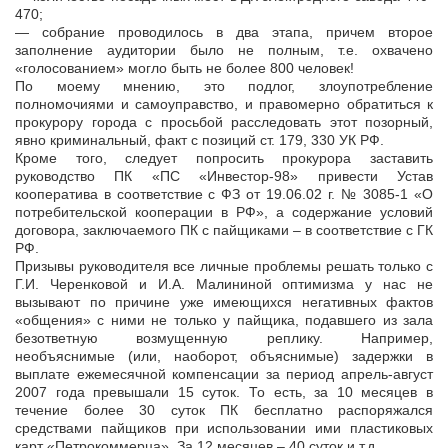
470;
— собрание проводилось в два этапа, причем второе
заполнение аудитории было не полным, т.е. охвачено
«голосованием» могло быть не более 800 человек!
По моему мнению, это подлог, злоупотребление
полномочиями и самоуправство, и правомерно обратиться к
прокурору города с просьбой расследовать этот позорный,
явно криминальный, факт с позиций ст. 179, 330 УК РФ.
Кроме того, следует попросить прокурора заставить
руководство ПК «ПС «Инвестор-98» привести Устав
кооператива в соответствие с ФЗ от 19.06.02 г. № 3085-1 «О
потребительской кооперации в РФ», а содержание условий
договора, заключаемого ПК с пайщиками – в соответствие с ГК
РФ.
Призывы руководителя все личные проблемы решать только с
Г.И. Черенковой и И.А. Малининой оптимизма у нас не
вызывают по причине уже имеющихся негативных фактов
«общения» с ними не только у пайщика, подавшего из зала
безответную возмущенную реплику. Например,
необъяснимые (или, наоборот, объяснимые) задержки в
выплате ежемесячной компенсации за период апрель-август
2007 года превышали 15 суток. То есть, за 10 месяцев в
течение более 30 суток ПК бесплатно распоряжался
средствами пайщиков при использовании ими пластиковых
карт «Петрокоммерца». За 12 месяцев – 40 суток и т.д.