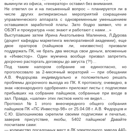
выкинули из офиса, «генератор» оставил без внимания.
Не ответил он и на письменный вопрос – планируется ли в
числе других антикризисных мероприятий сокращение
управленческого аппарата с одновременным уменьшением
оставшимся заработной платы. Зато бодро заявил, что и
ОБЭП и прокуратура «нас знают и работают с нами…»
Выступавшие затем Ирина Анатольевна Малинина, Л.Дурова
(доцент кафедры маркетинга мелиоративной академии), еще
двое ораторов (пайщиков ли, неизвестно) призвали
поддержать ПК, не брать два месяца свои деньги, вложенные
в «Инвестор». Один мужчина вообще призвал запретить
досрочно расторгать договоры до августа (?!)…
Под таким напором собрание не единогласно, но
проголосовало за 2-месячный мораторий — при обещании
А.В. Федорцова индивидуально и положительно решать
проблемы досрочного выхода из ПК. К протоколу, очевидно, в
знак «всенародного одобрения» приложат листы с подписями
прибывших на собрание пайщиков, собранные при входе в
зал. Правда, «шапки» этих листков никто не видел…
Протокол №1 этого внеочередного общего собрания
пайщиков ПК «ПС Инвестор-98» от 25.04.08 г. А.В. Федорцов и
С.Ю. Шапошникова скрепили своими подписями и печатью,
заверив присутствие, якобы, 5402 пайщиков! Давайте
посчитаем сами:
— количество посадочных мест в ДК электродного завода 440-