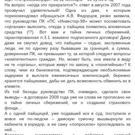
На вопрос «когда это прекратится?» ответ в августе 2007 года
прозвучал удивительный! Одна из дам, к которым
порекомендовал обращаться А.В. Федорцов, резко заявила,
что руководство ПК «ПС «Инвестор-98» может посоветовать
«органам» выяснить, откуда у пайщика появились вложенные
средства (!?). Вот вам и тайна личных сбережений,
гарантированная п.3.1. взаимно подписанного договора! Даму
даже не смутил довод, что пайщики – седые, заслуженные
люди, не по одному разу бывавшие за границей, а сумма,
доверенная ПК, не превышает ту, за которой следуют вопросы
«компетентных» граждан. Но, может быть, она имела в виду
не те «органы», которые живут по закону, а «понятийные»? К
слову, чеки из банкоматов, подтверждающие необъяснимые
задержки в выплате ежемесячных компенсаций, бережно
хранятся пайщиками, дабы не дать возможность обвинить их в
клевете.
Из той беседы руководство ПК, очевидно, сделало свои
выводы – в договорах 2008 года уже ни слова не прописано ни
о тайне личных сбережений, ни о создании страхового
фонда…
А с одной пайщицей, уже подавшей иск в суд, поступили и
вовсе не по-людски – дамскую сумочку вышвырнули из
кабинета в коридор, а ее саму «попросили» проследовать за
ней…