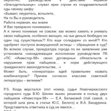
Вероятно, руководством к действию нервной
«благодетельнице» служат ярки строки из поздравительной
оды своему шефу:
«Бывает, хмуритесь, вспылите,
На то Вы и руководитель.
Работа нервная, мы знаем
И Вас прекрасно понимаем».
А я лично понимаю не совсем: как можно хамить и унижать
своих пайщиков, особенно женщин, на чьи деньги безбедно не
один год существуешь?! Кто еще солидарен со мной?! Кто
одобряет поступок возмущенной истицы – обращение в суд?
Во всяком случае, прокуратура города по ее заявлению уже
установила «ненадлежащее исполнение руководством ПК
«ПС «Инвестор-98» своих договорных обязательств и
нарушение прав пайщиков… и норм действующего
гражданского законодательства…»
Может быть, «генератора» идей правильнее назвать
комбинатором? Причем согласно классике советской
литературы – великим?
P.S. Когда верстался этот номер, судья Новочеркасского
городского суда В.Ю. Шилин вынес решение в пользу двух
пайщиков «Инвестора-98» — Е.А. Белаковой (той самой, о
которой шла речь в статье Ю.С. Белого) и В.А. Бандурина.
Представитель ответчика в суд не явился…