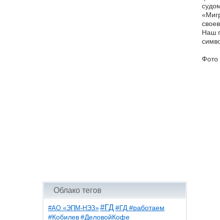
судом
«Мигр
своев
Наш п
симво
Фото
Облако тегов
#ГД
#АО «ЭПМ-НЭЗ»
#ГД #работаем
#ДеловойКофе
#Кобилев