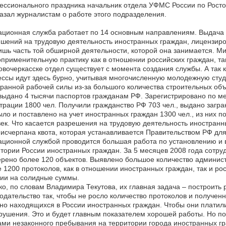
ссионального праздника начальник отдела УФМС России по Ростов
азал журналистам о работе этого подразделения.
ционная служба работает по 14 основным направлениям. Выдача 
шений на трудовую деятельность иностранных граждан, лицензиров
ишь часть той обширной деятельности, которой она занимается. М
применительную практику как в отношении российских граждан, та
Новочеркасске отдел существует с момента создания службы. А так
ссы идут здесь бурно, учитывая многочисленную молодежную студе
ранной рабочей силы из-за большого количества строительных объе
выдано 4 тысячи паспортов гражданам РФ. Зарегистрировано по мес
трации 1800 чел. Получили гражданство РФ 703 чел., выдано загр
ло и поставлено на учет иностранных граждан 1300 чел., из них 
ек. Что касается разрешения на трудовую деятельность иностранны
исчерпана квота, которая устанавливается Правительством РФ для
ционной службой проводится большая работа по установлению и 
тории России иностранных граждан. За 5 месяцев 2008 года сотр
рено более 120 объектов. Выявлено большое количество админис
 1200 протоколов, как в отношении иностранных граждан, так и 
ии на солидные суммы.
о, по словам Владимира Текутова, их главная задача – построить
одательство так, чтобы не росло количество протоколов и получен
но находящихся в России иностранных граждан. Чтобы они платил
рушения. Это и будет главным показателем хорошей работы. Но пок
ми незаконного пребывания на территории города иностранных гра