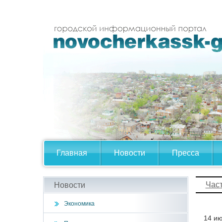
Главная
Новости
Пресса
Час
Новости
Экономика
14 ию