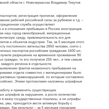
ской области г. Новочеркасска Владимир Текутов
паспортов, регистрация прописки, оформление
ание рабочей российской силы за рубежом и т.д. –
играционная служба осуществляет
к и в отношении прибывших в Россию иностранцев.
 как наш город своеобразный, миграционные
нческую среду, привлекательность его для
ктов и объектов индустрии. Так, за 5 месяцев этого
ту постоянного жительства 2850 человек, снято с
аничных паспортов российским гражданам 1600 шт.,
получили разрешение на временное проживание 90
х граждан, то его получили 255 чел., и тем самым
 каждого региона в отдельности.
выявлению фактов незаконного пребывания на
удниками отдела совместно с милиционерами было
тративных правонарушений, по которым составлено
российских. Этими протоколами наложены штрафные
 работу и применять существующее
ных штрафов за нарушения, а росло количество
и в казну государственные пошлины, а не штрафы
а, увы, приходится вести активную борьбу с
ждан. Как результат – за 5 месяцев городским