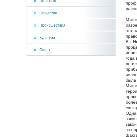
Политика
профе
расск
Общество
Мигра
разре
Происшествия
это л
право
Культура
В г. 
проце
Спорт
иност
года 
регис
прибы
челов
была 
Мигра
терри
прове
более
санкц
Однак
закон
закон
за на
факта