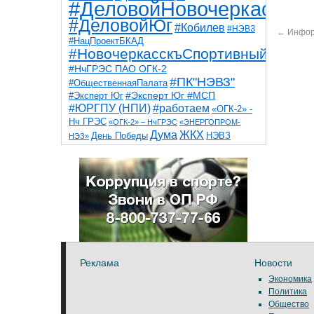
#ДеловойНовочеркасск
#ДеловойЮг
#Кобилев
#НЭВЗ
←
Инфор
#НацПроектБКАД
#НовочеркасскъСпортивный
#НчГРЭС ПАО ОГК-2
#ПК"НЭВЗ"
#ОбщественнаяПалата
#Эксперт Юг
#Эксперт Юг #МСП
#ЮРГПУ (НПИ)
#работаем
«ОГК-2» -
Нч ГРЭС
«ОГК-2» – НчГРЭС
«ЭНЕРГОПРОМ-
Дума
ЖКХ
НЭВЗ
День Победы
НЭЗ»
ТНТ
НчГРЭС
Победа
Собор
ТПП
благоустройство
ветераны
выборы
дети
дороги
казаки
коррупция
космос
парк
общественная палата
пожар
роща
спорт
художники
театр
транспорт
Реклама
Новости
Экономика
Политика
Общество