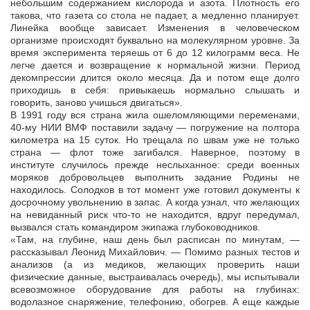
небольшим содержанием кислорода и азота. Плотность его
такова, что газета со стола не падает, а медленно планирует.
Линейка вообще зависает. Изменения в человеческом
организме происходят буквально на молекулярном уровне. За
время эксперимента теряешь от 6 до 12 килограмм веса. Не
легче дается и возвращение к нормальной жизни. Период
декомпрессии длится около месяца. Да и потом еще долго
приходишь в себя: привыкаешь нормально слышать и
говорить, заново учишься двигаться».
В 1991 году вся страна жила ошеломляющими переменами,
40-му НИИ ВМФ поставили задачу — погружение на полтора
километра на 15 суток. Но трещала по швам уже не только
страна — флот тоже загибался. Наверное, поэтому в
институте случилось прежде неслыханное: среди военных
моряков добровольцев выполнить задание Родины не
находилось. Солодков в тот момент уже готовил документы к
досрочному увольнению в запас. А когда узнал, что желающих
на невиданный риск что-то не находится, вдруг передумал,
вызвался стать командиром экипажа глубоководников.
«Там, на глубине, наш день был расписан по минутам, —
рассказывал Леонид Михайлович. — Помимо разных тестов и
анализов (а из медиков, желающих проверить наши
физические данные, выстраивалась очередь), мы испытывали
всевозможное оборудование для работы на глубинах:
водолазное снаряжение, телефонию, обогрев. А еще каждые