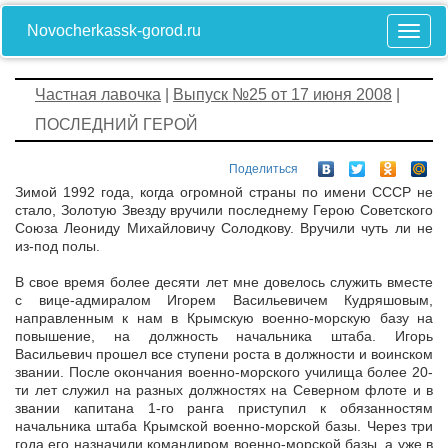
Novocherkassk-gorod.ru
Частная лавочка
|
Выпуск №25 от 17 июня 2008
|
ПОСЛЕДНИЙ ГЕРОЙ
Поделиться
Зимой 1992 года, когда огромной страны по имени СССР не
стало, Золотую Звезду вручили последнему Герою Советского
Союза Леониду Михайловичу Солодкову. Вручили чуть ли не
из-под полы.
В свое время более десяти лет мне довелось служить вместе
с вице-адмиралом Игорем Васильевичем Кудряшовым,
направленным к нам в Крымскую военно-морскую базу на
повышение, на должность начальника штаба. Игорь
Васильевич прошел все ступени роста в должности и воинском
звании. После окончания военно-морского училища более 20-
ти лет служил на разных должностях на Северном флоте и в
звании капитана 1-го ранга приступил к обязанностям
начальника штаба Крымской военно-морской базы. Через три
года его назначили командиром военно-морской базы, а уже в