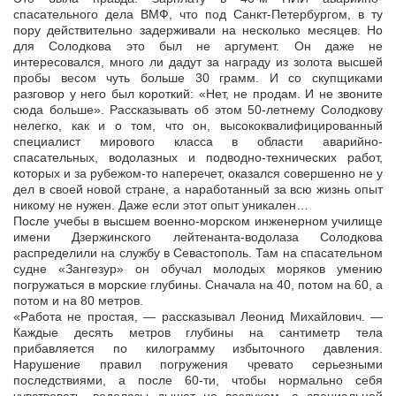
спасательного дела ВМФ, что под Санкт-Петербургом, в ту
пору действительно задерживали на несколько месяцев. Но
для Солодкова это был не аргумент. Он даже не
интересовался, много ли дадут за награду из золота высшей
пробы весом чуть больше 30 грамм. И со скупщиками
разговор у него был короткий: «Нет, не продам. И не звоните
сюда больше». Рассказывать об этом 50-летнему Солодкову
нелегко, как и о том, что он, высококвалифицированный
специалист мирового класса в области аварийно-
спасательных, водолазных и подводно-технических работ,
которых и за рубежом-то наперечет, оказался совершенно не у
дел в своей новой стране, а наработанный за всю жизнь опыт
никому не нужен. Даже если этот опыт уникален…
После учебы в высшем военно-морском инженерном училище
имени Дзержинского лейтенанта-водолаза Солодкова
распределили на службу в Севастополь. Там на спасательном
судне «Зангезур» он обучал молодых моряков умению
погружаться в морские глубины. Сначала на 40, потом на 60, а
потом и на 80 метров.
«Работа не простая, — рассказывал Леонид Михайлович. —
Каждые десять метров глубины на сантиметр тела
прибавляется по килограмму избыточного давления.
Нарушение правил погружения чревато серьезными
последствиями, а после 60-ти, чтобы нормально себя