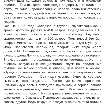
Зачем? Шла холодная война. В том числе и в океанских
глубинах. Там шныряли атомоходы с ядерными ракетами на
борту, тянулись бронированные кабели правительственной
связи, ставились гидрофоны иноземных и нашей разведок.
Без участия человека даже в гидрокосмосе контролировать это
трудно.
Осенью 1988 года Солодков с группой глубоководников и
врачей достигли рубежа в 450 метров. Под давлением в 46
атмосфер они пробыли в «бочке» почти месяц. Под конец
эксперимента прыгнули на 500 метров. Получилось! Это был
прорыв. Никто в мире до них не опускался на такую глубину.
Игорь Васильевич, вспоминая, говорит: «Уже тогда моего
друга Л.М. Солодкова представили к Герою, но удостоили
только ордена Ленина, к слову — тоже последнего в истории».
Видимо решили, что водолазы все же не космонавты. Хотя по
оценкам зарубежных специалистов, спуск на предельные
глубины не менее сложен и опасен, чем полет в космос.
«Трудности начинаешь испытывать уже при погружении, —
говорил Солодков. — Возникает чувство, будто из суставов
выкачали всю жидкость. Резкое движение причиняет
невыносимую боль. Приходится привыкать, а вернее, заново
учиться все делать медленно и плавно. Вкусовые ощущения
полностью пропадают. Разговаривать невозможно — вместо
слов какое-то бульканье. Пытаешься сказать одно, а слышится
совсем другое. Ведь вокруг не воздух, а почти чистый гелий с