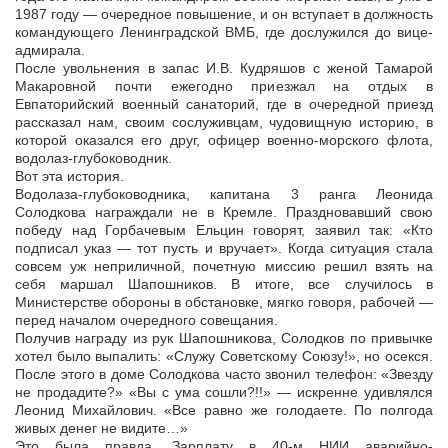
1987 году — очередное повышение, и он вступает в должность
командующего Ленинградской ВМБ, где дослужился до вице-
адмирала.
После увольнения в запас И.В. Кудряшов с женой Тамарой
Макаровной почти ежегодно приезжал на отдых в
Евпаторийский военный санаторий, где в очередной приезд
рассказал нам, своим сослуживцам, чудовищную историю, в
которой оказался его друг, офицер военно-морского флота,
водолаз-глубоководник.
Вот эта история.
Водолаза-глубоководника, капитана 3 ранга Леонида
Солодкова награждали не в Кремле. Праздновавший свою
победу над Горбачевым Ельцин говорят, заявил так: «Кто
подписал указ — тот пусть и вручает». Когда ситуация стала
совсем уж неприличной, почетную миссию решил взять на
себя маршал Шапошников. В итоге, все случилось в
Министерстве обороны в обстановке, мягко говоря, рабочей —
перед началом очередного совещания.
Получив награду из рук Шапошникова, Солодков по привычке
хотел было выпалить: «Служу Советскому Союзу!», но осекся.
После этого в доме Солодкова часто звонил телефон: «Звезду
не продадите?» «Вы с ума сошли?!!» — искренне удивлялся
Леонид Михайлович. «Все равно же голодаете. По полгода
живых денег не видите…»
Это была правда. Зарплату в 40-м НИИ аварийно-