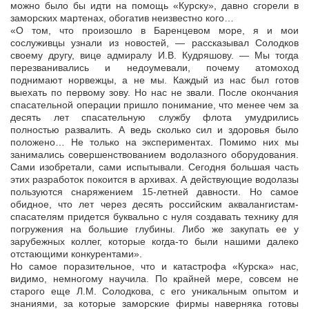
можно было бы идти на помощь «Курску», давно сгорели в
заморских мартенах, обогатив неизвестно кого…
«О том, что произошло в Баренцевом море, я и мои
сослуживцы узнали из новостей, — рассказывал Солодков
своему другу, вице адмиралу И.В. Кудряшову. — Мы тогда
перезванивались и недоумевали, почему атомоход
поднимают норвежцы, а не мы. Каждый из нас был готов
выехать по первому зову. Но нас не звали. После окончания
спасательной операции пришло понимание, что менее чем за
десять лет спасательную службу флота умудрились
полностью развалить. А ведь сколько сил и здоровья было
положено… Не только на экспериментах. Помимо них мы
занимались совершенствованием водолазного оборудования.
Сами изобретали, сами испытывали. Сегодня большая часть
этих разработок покоится в архивах. А действующие водолазы
пользуются снаряжением 15-летней давности. Но самое
обидное, что лет через десять российским аквалангистам-
спасателям придется буквально с нуля создавать технику для
погружения на большие глубины. Либо же закупать ее у
зарубежных коллег, которые когда-то были нашими далеко
отстающими конкурентами».
Но самое поразительное, что и катастрофа «Курска» нас,
видимо, немногому научила. По крайней мере, совсем не
старого еще Л.М. Солодкова, с его уникальным опытом и
знаниями, за которые заморские фирмы наверняка готовы