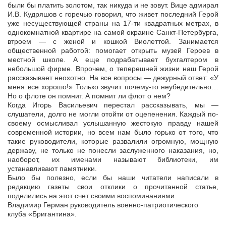
были бы платить золотом, так никуда и не зовут. Вице адмирал
И.В. Кудряшов с горечью говорил, что живет последний Герой
уже несуществующей страны на 17-ти квадратных метрах, в
однокомнатной квартире на самой окраине Санкт-Петербурга,
втроем — с женой и кошкой Виолеттой. Занимается
общественной работой: помогает открыть музей Героев в
местной школе. А еще подрабатывает бухгалтером в
небольшой фирме. Впрочем, о теперешней жизни наш Герой
рассказывает неохотно. На все вопросы — дежурный ответ: «У
меня все хорошо!» Только звучит почему-то неубедительно…
Но о флоте он помнит. А помнит ли флот о нем?
Когда Игорь Васильевич перестал рассказывать, мы —
слушатели, долго не могли отойти от оцепенения. Каждый по-
своему осмысливал услышанную жестокую правду нашей
современной истории, но всем нам было горько от того, что
такие руководители, которые развалили огромную, мощную
державу, не только не понесли заслуженного наказания, но,
наоборот, их именами называют библиотеки, им
устанавливают памятники.
Было бы полезно, если бы наши читатели написали в
редакцию газеты свои отклики о прочитанной статье,
поделились на этот счет своими воспоминаниями.
Владимир Герман руководитель военно-патриотического
клуба «Бригантина».