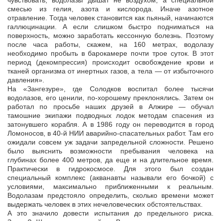
чувствовать, водолазы дышат не воздухом, а специальной
смесью из гелия, азота и кислорода. Иначе азотное
отравление. Тогда человек становится как пьяный, начинаются
галлюцинации. А если слишком быстро подниматься на
поверхность, можно заработать кессонную болезнь. Поэтому
после часа работы, скажем, на 160 метрах, водолазу
необходимо пробыть в барокамере почти трое суток. В этот
период (декомпрессия) происходит освобождение крови и
тканей организма от инертных газов, а тела — от избыточного
давления».
На «Зангезуре», где Солодков воспитал более тысячи
водолазов, его ценили, по-хорошему преклонялись. Затем он
работал по просьбе наших друзей в Алжире — обучал
тамошние экипажи подводных лодок методам спасения из
затонувшего корабля. А в 1986 году он переводится в город
Ломоносов, в 40-й НИИ аварийно-спасательных работ. Там его
ожидали совсем уж задачи запредельной сложности. Решено
было выяснить возможности пребывания человека на
глубинах более 400 метров, да еще и на длительное время.
Практически в гидрокосмосе. Для этого был создан
специальный комплекс (акванавты называли его бочкой) с
условиями, максимально приближенными к реальным.
Водолазам предстояло определить, сколько времени может
выдержать человек в этих нечеловеческих обстоятельствах.
А это значило довести испытания до предельного риска.