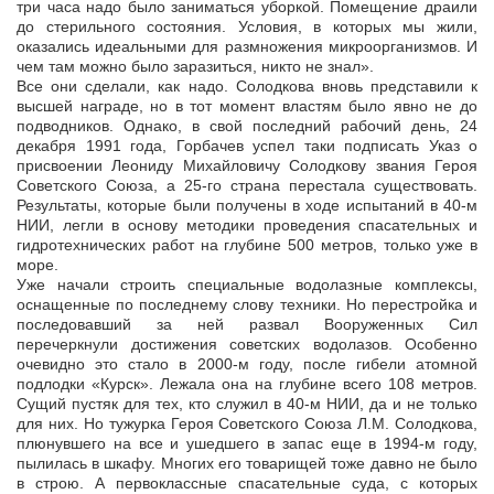
три часа надо было заниматься уборкой. Помещение драили
до стерильного состояния. Условия, в которых мы жили,
оказались идеальными для размножения микроорганизмов. И
чем там можно было заразиться, никто не знал».
Все они сделали, как надо. Солодкова вновь представили к
высшей награде, но в тот момент властям было явно не до
подводников. Однако, в свой последний рабочий день, 24
декабря 1991 года, Горбачев успел таки подписать Указ о
присвоении Леониду Михайловичу Солодкову звания Героя
Советского Союза, а 25-го страна перестала существовать.
Результаты, которые были получены в ходе испытаний в 40-м
НИИ, легли в основу методики проведения спасательных и
гидротехнических работ на глубине 500 метров, только уже в
море.
Уже начали строить специальные водолазные комплексы,
оснащенные по последнему слову техники. Но перестройка и
последовавший за ней развал Вооруженных Сил
перечеркнули достижения советских водолазов. Особенно
очевидно это стало в 2000-м году, после гибели атомной
подлодки «Курск». Лежала она на глубине всего 108 метров.
Сущий пустяк для тех, кто служил в 40-м НИИ, да и не только
для них. Но тужурка Героя Советского Союза Л.М. Солодкова,
плюнувшего на все и ушедшего в запас еще в 1994-м году,
пылилась в шкафу. Многих его товарищей тоже давно не было
в строю. А первоклассные спасательные суда, с которых