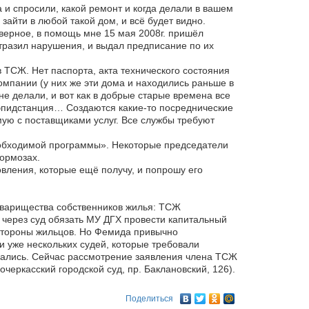
и спросили, какой ремонт и когда делали в вашем
зайти в любой такой дом, и всё будет видно.
аверное, в помощь мне 15 мая 2008г. пришёл
отразил нарушения, и выдал предписание по их
 ТСЖ. Нет паспорта, акта технического состояния
омпании (у них же эти дома и находились раньше в
е делали, и вот как в добрые старые времена все
эпидстанция… Создаются какие-то посреднические
мую с поставщиками услуг. Все службы требуют
необходимой программы». Некоторые председатели
тормозах.
овления, которые ещё получу, и попрошу его
оварищества собственников жилья: ТСЖ
– через суд обязать МУ ДГХ провести капитальный
стороны жильцов. Но Фемида привычно
и уже нескольких судей, которые требовали
мались. Сейчас рассмотрение заявления члена ТСЖ
очеркасский городской суд, пр. Баклановский, 126).
Поделиться