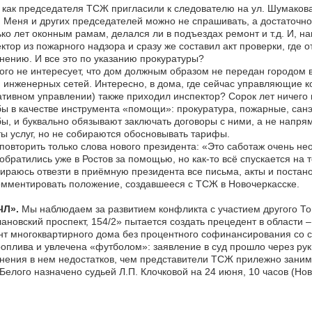
как председателя ТСЖ пригласили к следователю на ул. Шумакова 
 Меня и других председателей можно не спрашивать, а достаточно 
ко лет оконным рамам, делался ли в подъездах ремонт и т.д. И, н
ктор из пожарного надзора и сразу же составил акт проверки, где 
нению. И все это по указанию прокуратуры?
ого не интересует, что дом должным образом не передан городом в
 инженерных сетей. Интересно, в дома, где сейчас управляющие к
тивном управлении) также приходил инспектор? Сорок лет ничего н
ы в качестве инструмента «помощи»: прокуратура, пожарные, сан
ы, и буквально обязывают заключать договоры с ними, а не напря
ы услуг, но не собираются обосновывать тарифы.
повторить только слова нового президента: «Это саботаж очень 
братились уже в Ростов за помощью, но как-то всё спускается на 
ираюсь отвезти в приёмную президента все письма, акты и постан
мментировать положение, создавшееся с ТСЖ в Новочеркасске.
ЧЛ».
Мы наблюдаем за развитием конфликта с участием другого Т
ановский проспект, 154/2» пытается создать прецедент в области 
т многоквартирного дома без процентного софинансирования со 
оплива и увлечена «футболом»: заявление в суд прошло через рук
нения в нем недостатков, чем представители ТСЖ прилежно зани
Белого назначено судьей Л.П. Клочковой на 24 июня, 10 часов (Нов