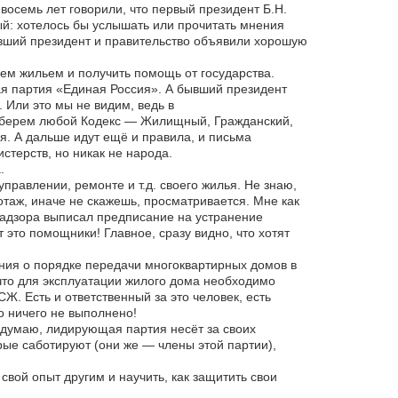
 восемь лет говорили, что первый президент Б.Н.
ый: хотелось бы услышать или прочитать мнения
ывший президент и правительство объявили хорошую
ем жильем и получить помощь от государства.
ая партия «Единая Россия». А бывший президент
 Или это мы не видим, ведь в
а берем любой Кодекс — Жилищный, Гражданский,
ся. А дальше идут ещё и правила, и письма
стерств, но никак не народа.
.
правлении, ремонте и т.д. своего жилья. Не знаю,
таж, иначе не скажешь, просматривается. Мне как
надзора выписал предписание на устранение
т это помощники! Главное, сразу видно, что хотят
ения о порядке передачи многоквартирных домов в
 что для эксплуатации жилого дома необходимо
. Есть и ответственный за это человек, есть
о ничего не выполнено!
Я думаю, лидирующая партия несёт за своих
орые саботируют (они же — члены этой партии),
вой опыт другим и научить, как защитить свои