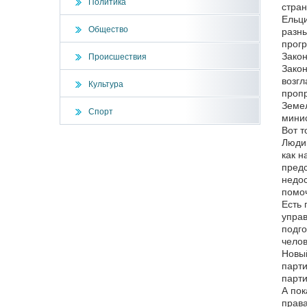
Политика
стран
Ельци
Общество
разны
прогр
Закон
Происшествия
Закон
возгл
Культура
пропр
Земел
Спорт
минис
Вот т
Люди 
как н
предс
недос
помоч
Есть 
управ
подго
челов
Новый
парти
парти
А пок
права