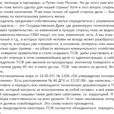
а, летящая в тартарары, а Путин спас Россию. Но до этого нам все
н тоже много сделал для нашей страны! Хотя и этот вопрос спорн
х слоёв населения. Я же пока только об одной стороне дела — б
амму по капитальному ремонту жилья.
одатель предложил собственнику жилья определиться с управлени
одатель — это Государственная Дума, где доминирует политическ
авил правительство, но изменений в лучшую сторону пока не видно.
авительственных СМИ пишут, что они, изменения, есть. А мы пок
ьный и т.д., в которых простой человек не всегда может разобрать
терств, в которых уже отражаются, в основном, интересы этих мини
олько один пример – из области жилищно-коммунального хозяйства
поверили правителям и стали создавать ТСЖ, дабы участвовать в у
асчёт помощи в этом наиважнейшем деле от администрации, а сабо
едателю ТСЖ уже звонили из прокуратуры, инспектор пожарного 
татков (дому 45 лет, и никто до нас, ТСЖ, там ничего не делал). Во
ь.
постановление мэра от 14.05.07г. № 1206 «Об утверждении полож
ление». Есть распоряжение № 46 ДГХ от 13.02.08г., где написано,
товить и передать всю имеющуюся техническую документацию в ТСЖ
ек, который контроль за исполнением за собой оставил, а всё равн
 президент называл такие действия саботажем, т.е. коррупцией. 
йцев ответственность на всех уровнях. И от таких чиновников, кот
я должна освобождаться. Это слова нового президента.
а председатели некоторых ТСЖ пытаются объединиться, передать с
.