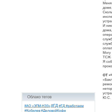
Меня 
доме.
Сколь
инспе
устра
И ник
дома,
опера
служб
служб
оплат
Могу 
ТСЖ о
Я соб
проко
ОТ «
«Бакл
ремон
нетор
устра
Облако тегов
Ю.С. 
#ГД
#АО «ЭПМ-НЭЗ»
#ГД #работаем
#ДеловойКофе
#Кобилев