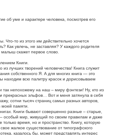
тие об уме и характере человека, посмотрев его
. Что-то из этого им действительно хочется
ь? Как увлечь, не заставляя? У каждого родителя
да малыш скажет первое слово.
лением Книги.
дно из лучших творений человечества! Книга служит
ания собственного Я. А для многих книга — это
мы находим всю палитру красок и дорисовываем
 так непохожему на наш – миру фэнтези! Ну, кто из
ли прекрасных эльфов… Вот и меня затянула в себя
скажу, сотни тысяч страниц самых разных авторов,
в моей памяти.
 книгах. Книги бывают совершенно разные – старые,
 – особый мир, живущий по своим правилам и даже
 только время, но и пространство. Книгу, которую
сё свое жалкое существование от типографского
отека, казалось бы, может представлять интерес