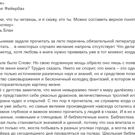
я»
иг Фейербах
и, что ты читаешь, и я скажу, кто ты. Можно составить верное поня
отеку»
ь Блан
никам задали прочитать за лето перечень обязательной литературы
тать… в некоторых случаях желание напрочь отсутствует. Что делат
метод, хотя любовь к книге нужно прививать уже в тот момент, ког
ле было Слово. Но свою подлинную мощь обрело оно лишь с появ
ля меня книга? Трудно сказать. Никто не спорит, что книга – это о
е только источником различных наук и знаний, но и средством позн
тво самовыражения и бесконечный колодец фантазий, в котором 
поразительную картину жизни.
 с детства заметила, что меня невыразимо тянет к миру далёкому и
е представлял себе ужасных драконов, величественных троллей и
трана чудес и открытий. С тех пор я прочитала, не слукавлю когда 
е уже забыто, но самые великие произведения навсегда остались 
амое глубокое и важное можно прочитать у людей в глазах. И в их
анные, новенькие и глянцевые. И библиотечные книги. Библиотека
ая пыль становиться значимой и ценной, потому что она впитала не
ял только что, могла побывать в разных уголках города, а могла в
йера до сегодняшнего дня проваляться на полках. Школьная библи