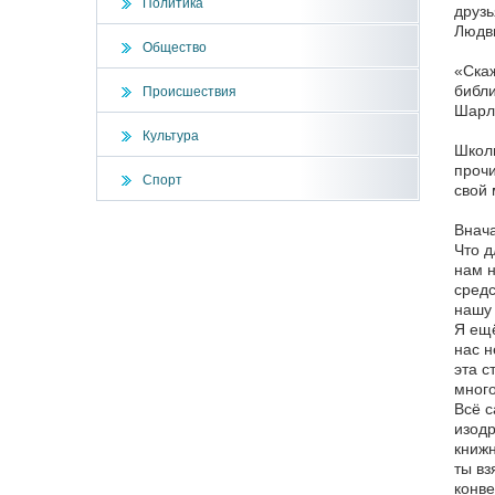
Политика
друзь
Людв
Общество
«Скаж
библи
Происшествия
Шарл
Культура
Школь
прочи
Спорт
свой 
Внача
Что д
нам н
средс
нашу 
Я ещё
нас н
эта с
много
Всё с
изодр
книжн
ты вз
конве