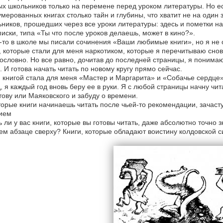
х школьников только на перемене перед уроком литературы. Но ес
мерованных книгах столько тайн и глубины, что хватит не на один 
ников, прошедших через все уроки литературы: здесь и пометки на
писки, типа «Ты что после уроков делаешь, может в кино?».
-то в школе мы писали сочинения «Ваши любимые книги», но я не о
, которые стали для меня наркотиком, которые я перечитываю снов
ословно. Но все равно, дочитав до последней страницы, я понимаю,
. И готова начать читать по новому кругу прямо сейчас.
 книгой стала для меня «Мастер и Маргарита» и «Собачье сердце»
, я каждый год вновь беру ее в руки. Я с любой страницы начну чи
ову или Маяковского и забуду о времени.
орые книги начинаешь читать после чьей-то рекомендации, зачас
ием
ь ли у вас книги, которые вы готовы читать, даже абсолютно точно
ем абзаце сверху? Книги, которые обладают воистину колдовской 