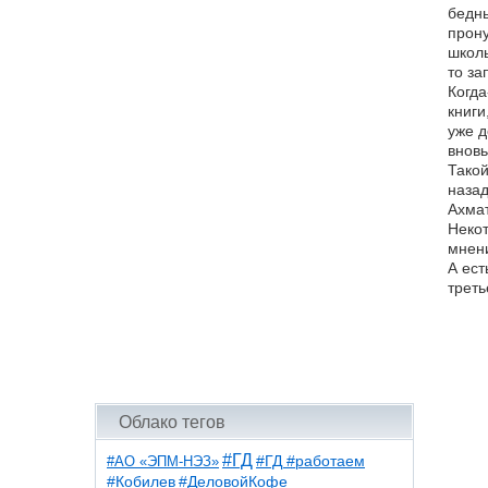
бедны
прону
школь
то за
Когда
книги
уже д
вновь
Такой
назад
Ахмат
Некот
мнен
А ест
треть
Облако тегов
#ГД
#АО «ЭПМ-НЭЗ»
#ГД #работаем
#ДеловойКофе
#Кобилев