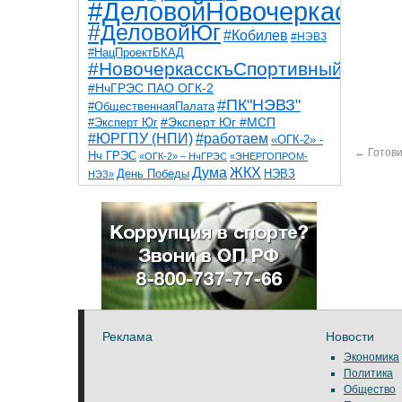
#ДеловойНовочеркасск
#ДеловойЮг
#Кобилев
#НЭВЗ
#НацПроектБКАД
#НовочеркасскъСпортивный
#НчГРЭС ПАО ОГК-2
#ПК"НЭВЗ"
#ОбщественнаяПалата
#Эксперт Юг
#Эксперт Юг #МСП
#ЮРГПУ (НПИ)
#работаем
«ОГК-2» -
←
Готови
Нч ГРЭС
«ОГК-2» – НчГРЭС
«ЭНЕРГОПРОМ-
Дума
ЖКХ
НЭВЗ
День Победы
НЭЗ»
ТНТ
НчГРЭС
Победа
Собор
ТПП
благоустройство
ветераны
выборы
дети
дороги
казаки
коррупция
космос
парк
общественная палата
пожар
роща
спорт
художники
театр
транспорт
Реклама
Новости
Экономика
Политика
Общество