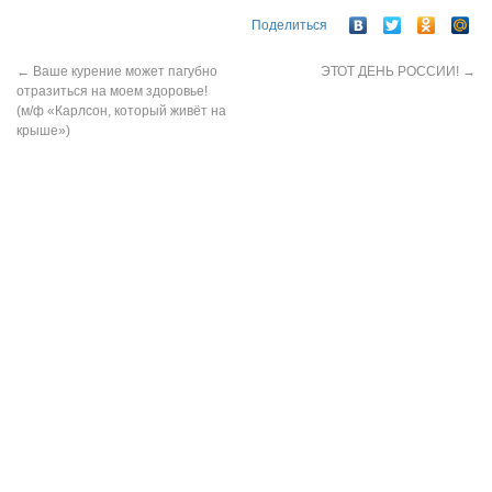
Поделиться
←
Ваше курение может пагубно
ЭТОТ ДЕНЬ РОССИИ!
→
отразиться на моем здоровье!
(м/ф «Карлсон, который живёт на
крыше»)