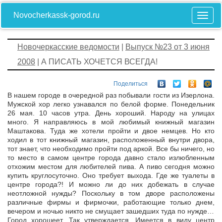
Novocherkassk-gorod.ru
Новочеркасские ведомости
|
Выпуск №23 от 3 июня
2008
| А ПИСАТЬ ХОЧЕТСЯ ВСЕГДА!
Поделиться
В нашем городе в очередной раз побывали гости из Изерлона.
Мужской хор легко узнавался по белой форме. Понедельник
26 мая. 10 часов утра. День хороший. Народу на улицах
много. Я направляюсь в мой любимый книжный магазин
Маштакова. Туда же хотели пройти и двое немцев. Но кто
ходил в тот книжный магазин, расположенный внутри двора,
тот знает, что необходимо пройти под аркой. Все бы ничего, но
то место в самом центре города давно стало излюбленным
отхожим местом для любителей пива. А пиво сегодня можно
купить круглосуточно. Оно требует выхода. Где же туалеты в
центре города?! И можно ли до них добежать в случае
неотложной нужды? Поскольку в том дворе расположены
различные фирмы и фирмочки, работающие только днем,
вечером и ночью никто не смущает зашедших туда по нужде…
Город хорошеет. Так утверждается. Имеется в виду центр