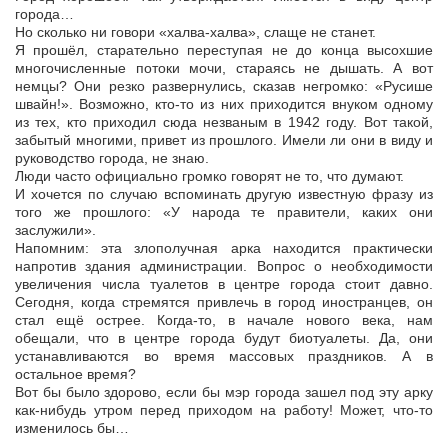
города…
Но сколько ни говори «халва-халва», слаще не станет.
Я прошёл, старательно переступая не до конца высохшие
многочисленные потоки мочи, стараясь не дышать. А вот
немцы? Они резко развернулись, сказав негромко: «Русише
швайн!». Возможно, кто-то из них приходится внуком одному
из тех, кто приходил сюда незваным в 1942 году. Вот такой,
забытый многими, привет из прошлого. Имели ли они в виду и
руководство города, не знаю.
Люди часто официально громко говорят не то, что думают.
И хочется по случаю вспоминать другую известную фразу из
того же прошлого: «У народа те правители, каких они
заслужили».
Напомним: эта злополучная арка находится практически
напротив здания администрации. Вопрос о необходимости
увеличения числа туалетов в центре города стоит давно.
Сегодня, когда стремятся привлечь в город иностранцев, он
стал ещё острее. Когда-то, в начале нового века, нам
обещали, что в центре города будут биотуалеты. Да, они
устанавливаются во время массовых праздников. А в
остальное время?
Вот бы было здорово, если бы мэр города зашел под эту арку
как-нибудь утром перед приходом на работу! Может, что-то
изменилось бы…