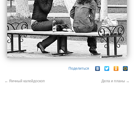
Поделиться
←
Яичный калейдоскоп
Дела и планы
→