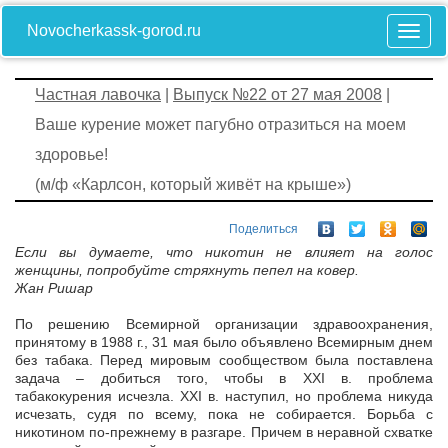
Novocherkassk-gorod.ru
Частная лавочка
|
Выпуск №22 от 27 мая 2008
|
Ваше курение может пагубно отразиться на моем
здоровье!
(м/ф «Карлсон, который живёт на крыше»)
Поделиться
Если вы думаете, что никотин не влияет на голос
женщины, попробуйте стряхнуть пепел на ковер.
Жан Ришар
По решению Всемирной организации здравоохранения,
принятому в 1988 г., 31 мая было объявлено Всемирным днем
без табака. Перед мировым сообществом была поставлена
задача – добиться того, чтобы в XXI в. проблема
табакокурения исчезла. XXI в. наступил, но проблема никуда
исчезать, судя по всему, пока не собирается. Борьба с
никотином по-прежнему в разгаре. Причем в неравной схватке