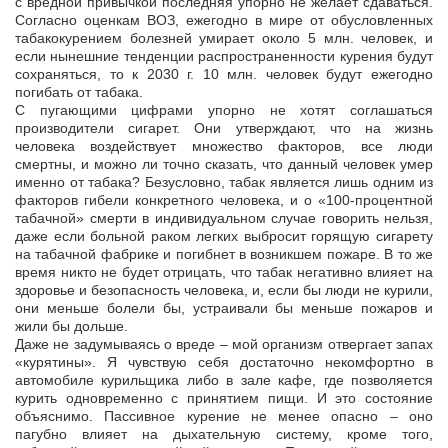
с вредной привычкой последняя упорно не желает сдаваться.
Согласно оценкам ВОЗ, ежегодно в мире от обусловленных
табакокурением болезней умирает около 5 млн. человек, и
если нынешние тенденции распространенности курения будут
сохраняться, то к 2030 г. 10 млн. человек будут ежегодно
погибать от табака.
С пугающими цифрами упорно не хотят соглашаться
производители сигарет. Они утверждают, что на жизнь
человека воздействует множество факторов, все люди
смертны, и можно ли точно сказать, что данный человек умер
именно от табака? Безусловно, табак является лишь одним из
факторов гибели конкретного человека, и о «100-процентной
табачной» смерти в индивидуальном случае говорить нельзя,
даже если больной раком легких выбросит горящую сигарету
на табачной фабрике и погибнет в возникшем пожаре. В то же
время никто не будет отрицать, что табак негативно влияет на
здоровье и безопасность человека, и, если бы люди не курили,
они меньше болели бы, устраивали бы меньше пожаров и
жили бы дольше.
Даже не задумываясь о вреде – мой организм отвергает запах
«курятины». Я чувствую себя достаточно некомфортно в
автомобиле курильщика либо в зале кафе, где позволяется
курить одновременно с принятием пищи. И это состояние
объяснимо. Пассивное курение не менее опасно – оно
пагубно влияет на дыхательную систему, кроме того,