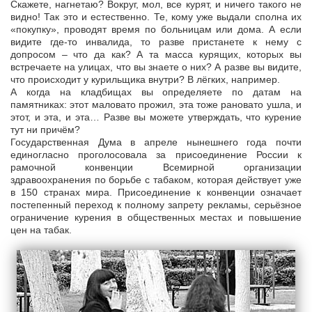
Скажете, нагнетаю? Вокруг, мол, все курят, и ничего такого не
видно! Так это и естественно. Те, кому уже выдали сполна их
«покупку», проводят время по больницам или дома. А если
видите где-то инвалида, то разве пристанете к нему с
допросом – что да как? А та масса курящих, которых вы
встречаете на улицах, что вы знаете о них? А разве вы видите,
что происходит у курильщика внутри? В лёгких, например.
А когда на кладбищах вы определяете по датам на
памятниках: этот маловато прожил, эта тоже рановато ушла, и
этот, и эта, и эта… Разве вы можете утверждать, что курение
тут ни причём?
Государственная Дума в апреле нынешнего года почти
единогласно проголосовала за присоединение России к
рамочной конвенции Всемирной организации
здравоохранения по борьбе с табаком, которая действует уже
в 150 странах мира. Присоединение к конвенции означает
постепенный переход к полному запрету рекламы, серьёзное
ограничение курения в общественных местах и повышение
цен на табак.