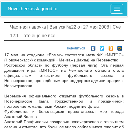
Novocherkassk-gorod.ru
Частная лавочка
|
Выпуск №22 от 27 мая 2008
| Счёт
12:1 – это ещё не всё!
Поделиться
17 мая на стадионе «Ермак» состоялся матч ФК «МИТОС»
(Новочеркасск) с командой «Мечта» (Шахты) на Первенство
Ростовской области по футболу (первая лига). Эта первая
домашняя игра «МИТОС» на Чемпионате области стала
официальным открытием футбольного сезона в
Новочеркасске, проведённым при поддержке администрации г.
Новочеркасска.
Церемония официального открытия футбольного сезона в
Новочеркасске была торжественной и праздничной:
построение команд, гимн России, поднятие флага.
Футболистов и болельщиков приветствовал мэр города
Анатолий Волков.
Анатолий Панфилович поздравил новочеркасцев с открытием
сезона и отметил, что большое число собравшихся говорит об