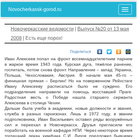
Novocherkassk-gorod.ru
Новочеркасские ведомости
|
Выпуск №20 от 13 мая
2008
| Есть еще порох!
Поделиться
Иван Алексеев попал на фронт восемнадцатилетним парнем
в жаркое время 1943 года. Курская дуга, тяжёлое ранение,
госпиталь, потом снова фронт. Направление – запад: Украина,
Польша, Чехословакия, Австрия. В начале мая 45-го –
финишная прямая – Берлин! Но на поверженном Рейхстаге
Ивану Алексееву расписаться было не суждено. Его
подразделение направили на помощь восставшей Праге.
Радостная весть о Победе нашла старшего сержанта
Алексеева в столице Чехии.
Дальше была учеба в академии, новые должности и звания,
служба в разных гарнизонах. Лишь в 1972 году, в звании
подполковника, Иван Васильевич оставил ряды вооружённых
сил и переехал в Новочеркасск. Друзья пригласили его
поработать на военной кафедре НПИ. Через некоторое время
тогдашний декан химфака С.И. Дуров предложил бывшему