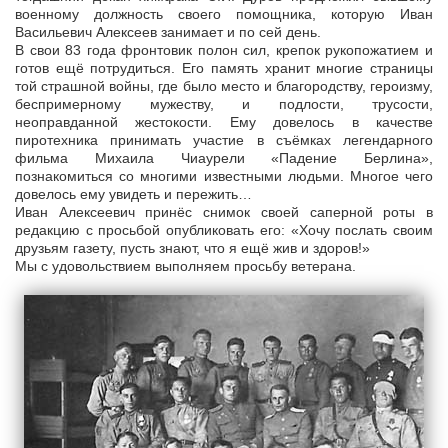
военному должность своего помощника, которую Иван
Васильевич Алексеев занимает и по сей день.
В свои 83 года фронтовик полон сил, крепок рукопожатием и
готов ещё потрудиться. Его память хранит многие страницы
той страшной войны, где было место и благородству, героизму,
беспримерному мужеству, и подлости, трусости,
неоправданной жестокости. Ему довелось в качестве
пиротехника принимать участие в съёмках легендарного
фильма Михаила Чиаурели «Падение Берлина»,
познакомиться со многими известными людьми. Многое чего
довелось ему увидеть и пережить…
Иван Алексеевич принёс снимок своей саперной роты в
редакцию с просьбой опубликовать его: «Хочу послать своим
друзьям газету, пусть знают, что я ещё жив и здоров!»
Мы с удовольствием выполняем просьбу ветерана.