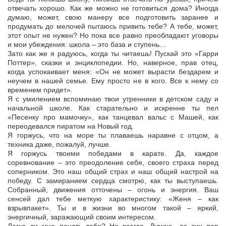
отвечать хорошо. Как же можно не готовиться дома? Иногда
думаю, может, свою манеру все подготовить заранее и
продумать до мелочей пытаюсь привить тебе? А тебе, может,
этот опыт не нужен? Но пока все равно преобладают уговоры
и мои убеждения: школа – это база и ступень…
Зато как же я радуюсь, когда ты читаешь! Пускай это «Гарри
Поттер», сказки и энциклопедии. Но, наверное, прав отец,
когда успокаивает меня: «Он не может вырасти бездарем и
неучем в нашей семье. Ему просто не в кого. Все к нему со
временем придет».
Я с умилением вспоминаю твои утренники в детском саду и
начальной школе. Как старательно и искренне ты пел
«Песенку про мамочку», как танцевал вальс с Машей, как
переодевался пиратом на Новый год.
Я горжусь, что на море ты плаваешь наравне с отцом, а
техника даже, пожалуй, лучше.
Я горжусь твоими победами в карате. Да, каждое
соревнование – это преодоление себя, своего страха перед
соперником. Это наш общий страх и наш общий настрой на
победу. С замиранием сердца смотрю, как ты выступаешь.
Собранный, движения отточены – огонь и энергия. Ваш
сенсей дал тебе меткую характеристику: «Женя – как
взрывпакет». Ты и в жизни во многом такой – яркий,
энергичный, заражающий своим интересом.