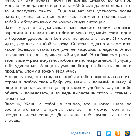
Легко ли мне понять тебя? Не всегда. Думаю, до сих пор
мешают мои давние стереотипы: «Мой сын должен делать то-
то и поступать так-то». Еще мешает моя усталость после
работы, когда остается мало сил спокойно пообщаться с
тобой и обсудить какую-то конфликтную ситуацию.
Зато, когда я отдохнувшая, мы вместе лепим ленивые
вареники и готовим твое любимое мясо под майонезом, идем
в Ледовый дворец или болтаем по дороге в гости. Я люблю
идти, держась с тобой за руку. Совсем недавно я заметила,
какой большой стала твоя уже не ладошка, а ладонь. А вот
взгляд все тот же – удивленный и умный. Я люблю смотреть в
твои глаза – распахнутые, любопытные, искрящиеся. Я учусь у
тебя удивляться. А еще ты умеешь быстро забывать плохое и
прощать. Этому я тоже у тебя учусь.
Я дорожу тем, что ты ждешь, чтобы я тебя покрестила на ночь.
Утром я люблю твое «Добр утр, мам!» и поцелуй в щеку. А
еще я тороплюсь почаще, при каждом удобном случае тебя
обнять и поцеловать, а то ведь вырастешь скоро и станешь
стесняться.
Знаешь, Жень, с тобой я поняла, что никакие книги по
воспитанию мне не нужны. Главное – я люблю тебя и ты
всегда в моем сердце. Даже когда тебя ругаю. И ты это
знаешь.
Поделиться