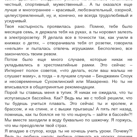
честный, спортивный, мужественный… А ты оказался еще
лучше и многограннее – красивый, любознательный, озорной,
целеустремленный, ну, и, конечно, не всегда трудолюбивый и
усидчивый.
Твоя настырность проявилась рано. Помню, тебе было
месяцев семь, я держала тебя на руках, а ты норовил залезть
в электророзетку. Я делала все в точности так, как учили в
книжках о детях, – отворачивала тебя от розетки, говорила
«нельзя» и пыталась отвлечь игрушками. Бесполезно, все
закончилось твоим ревом.
Потом было еще много случаев, которые никак не
укладывались в хрестоматийные рамки. Это сейчас –
Интернет полон советов, «что делать, если ваш малыш не
слушает маму», а тогда – в лучшем случае – Бенджамин Споук
и несовременные Сухомлинский или Макаренко. Но ты не
вписывался в общепринятые рекомендации.
Порой ты ставишь меня в тупик. Я никак не ожидала, что ты
испугаешься бассейна. Как? Ведь мы же с тобой решили, что
ты будешь учиться плавать. Это сейчас ты и кролем, и
брассом, и на спине, и с вышки прыгаешь! А пять лет назад,
помнишь, как ты боялся не то что нырнуть – зайти в бассейн?!
Мы вместе заходили в воду буквально по шажочку. Я горжусь,
что мы преодолели твой страх.
Я впадаю в ступор, когда ты не хочешь учить уроки. Почему?!
Ведь ты любишь школу, любишь отвечать на уроках, причем