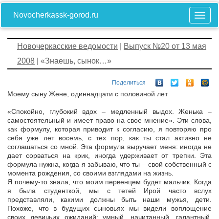
Novocherkassk-gorod.ru
Новочеркасские ведомости
|
Выпуск №20 от 13 мая
2008
| «Знаешь, сынок…»
Поделиться
Моему сыну Жене, одиннадцати с половиной лет
«Спокойно, глубокий вдох – медленный выдох. Женька –
самостоятельный и имеет право на свое мнение». Эти слова,
как формулу, которая приводит к согласию, я повторяю про
себя уже лет восемь, с тех пор, как ты стал активно не
соглашаться со мной. Эта формула выручает меня: иногда не
дает сорваться на крик, иногда удерживает от трепки. Эта
формула нужна, когда я забываю, что ты – свой собственный с
момента рождения, со своими взглядами на жизнь.
Я почему-то знала, что моим первенцем будет мальчик. Когда
я была студенткой, мы с тетей Ирой часто вслух
представляли, какими должны быть наши мужья, дети.
Похоже, что в будущих сыновьях мы видели воплощение
своих девичьих ожиданий: умный, начитанный, галантный,