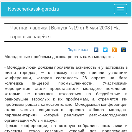
Novocherkassk-gorod.ru
Частная лавочка
|
Выпуск №19 от 6 мая 2008
| На
взрослых надейся…
Поделиться
Молодежные проблемы должна решать сама молодежь
«Молодые люди должны проявлять активность и участвовать в
жизни города», ─ к такому выводу пришли участники
конференции, которая состоялась 28 апреля на базе
колледжа пищевой промышленности. Участниками
мероприятия стали представители молодого поколения,
которые не привыкли жаловаться на бездействие и
равнодушие взрослых к их проблемам, а стремятся эти
проблемы решать самостоятельно. Молодежная конференция
стала частью социального проекта «Школа молодого
парламентария», который реализует детско-молодежная
организация «Алый парус».
Целью конференции, на которую собрались школьники и
студенты, стало создание условий для привлечения