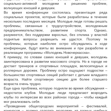
социально-активной молодежи к решению проблем,
волнующих юношей и девушек.
Во время конференции состоялась презентация ряда
социальных проектов, которые были разработаны в течение
нескольких последних месяцев. Молодые люди готовы решать
проблемы, связанные с трудоустройством, молодежным
предпринимательством, развитием спорта. Однако,
разумеется, без поддержки взрослых, без отклика у властей
поднятые вопросы разрешить не удастся. Поэтому те
проблемы, которые наиболее остро обсуждались в ходе
конференции, будут взяты во внимание и при разработке и
реализации программы «Молодежь Новочеркасска».
К примеру, по словам самих юношей и девушек, молодежь
заинтересована в развитии массового спорта. Но в городе не
достает тренеров и спортивных площадок, велосипедных и
роллерных дорожек. Проблему остро ощущают подростки –
большинство спортивных секций работает с детьми младшего
возраста. Найти спортивную секцию для более старшего
возраста очень трудно.
Еще одна проблема, которую подняли во время обсуждения –
недостаток клубов. Молодые люди предлагают возродить
клубы по интересам во всех районах города – чтобы каждый
мог реализовать себя.
«Проведение общегородских мероприятий – фестивалей,
конкурсов – должно сплотить молодежь из разных учебных