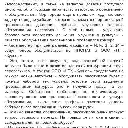
непосредственно, а также на телефон доверия поступало
много жалоб от горожан на качество автобусного обеспечения
и обслуживания. Мэр города еще в прошлом году поставил
задачу перед службами, которые занимаются организацией
транспортного движения, добиться улучшения качества
обслуживания пассажиров. С этой целью – улучшения
безопасности дорожного движения, улучшения культуры и
качества обслуживания пассажиров и проводился конкурс.
– Как известно, три центральных маршрута – №№ 1, 2, 14 –
будут теперь обслуживаться не НПОПАТ, а ООО «НТК
«Курьер»…
– Это, кстати, тоже результат, ведь важнейшей задачей
конкурса было также и развитие здоровой конкуренции среди
перевозчиков. А так как ООО «НТК «Курьер» представило на
конкурс новые автобусы и обслуживать пассажиров будет с
полным набором тех условий, которые были выдвинуты
требованиями конкурса, оно и получило права на эти
маршруты. Собственно, требования по техническому и
внешнему состоянию транспорта, безопасности и культуре
обслуживания, выполнению графиков движения должны
соблюдать все перевозчики на всех маршрутах.
– Помимо качества обслуживания, пассажиров очень волнует
вопрос стоимости проезда. Не повысится ли она в связи с
выходом на линии новых автобусов?
– Не повысится. На автобусных маршрутах № 1, 2, 14 проезд