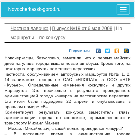
Novocherkassk-gorod.ru
Частная лавочка
|
Выпуск №19 от 6 мая 2008
| На
маршруты – по конкурсу
Поделиться
Новочеркасцы, безусловно, заметили, что с первых майских
дней на улицы города вышли новые автобусы. Кроме того, на
некоторых маршрутах поменялся перевозчик.
частности, обслуживанием автобусных маршрутов №№ 1, 2,
14 занимается теперь не ОАО «НПОПАТ», а ООО «НТК
«Курьер». Определенные изменения коснулись и других
маршрутов. Это произошло в результате проведенного
администрацией города конкурса на пассажирские перевозки.
Его итоги были подведены 22 апреля и опубликованы в
прошлом номере «В».
Комментирует результаты конкурса заместитель главы
администрации города по экономике, промышленности и
транспорту Михаил Макеев.
– Михаил Михайлович, с какой целью проводился конкурс?
– В последнее время в администрацию города