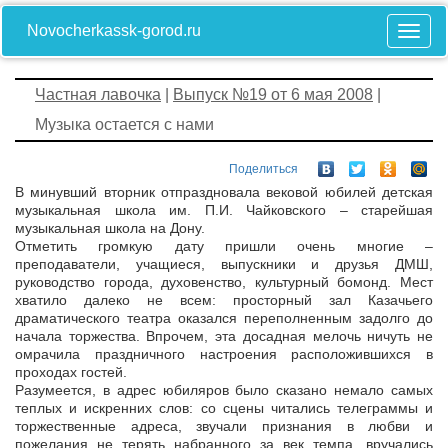
Novocherkassk-gorod.ru
Частная лавочка
|
Выпуск №19 от 6 мая 2008
|
Музыка остается с нами
Поделиться
В минувший вторник отпраздновала вековой юбилей детская
музыкальная школа им. П.И. Чайковского – старейшая
музыкальная школа на Дону.
Отметить громкую дату пришли очень многие –
преподаватели, учащиеся, выпускники и друзья ДМШ,
руководство города, духовенство, культурный бомонд. Мест
хватило далеко не всем: просторный зал Казачьего
драматического театра оказался переполненным задолго до
начала торжества. Впрочем, эта досадная мелочь ничуть не
омрачила праздничного настроения расположившихся в
проходах гостей.
Разумеется, в адрес юбиляров было сказано немало самых
теплых и искренних слов: со сцены читались телеграммы и
торжественные адреса, звучали признания в любви и
пожелания не терять набранного за век темпа, вручались