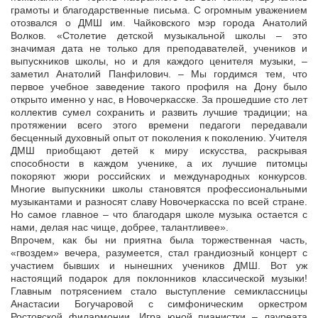
грамоты и благодарственные письма. С огромным уважением
отозвался о ДМШ им. Чайковского мэр города Анатолий
Волков. «Столетие детской музыкальной школы – это
значимая дата не только для преподавателей, учеников и
выпускников школы, но и для каждого ценителя музыки, –
заметил Анатолий Панфилович. – Мы гордимся тем, что
первое учебное заведение такого профиля на Дону было
открыто именно у нас, в Новочеркасске. За прошедшие сто лет
коллектив сумел сохранить и развить лучшие традиции; на
протяжении всего этого времени педагоги передавали
бесценный духовный опыт от поколения к поколению. Учителя
ДМШ приобщают детей к миру искусства, раскрывая
способности в каждом ученике, а их лучшие питомцы
покоряют жюри российских и международных конкурсов.
Многие выпускники школы становятся профессиональными
музыкантами и разносят славу Новочеркасска по всей стране.
Но самое главное – что благодаря школе музыка остается с
нами, делая нас чище, добрее, талантливее».
Впрочем, как бы ни приятна была торжественная часть,
«гвоздем» вечера, разумеется, стал грандиозный концерт с
участием бывших и нынешних учеников ДМШ. Вот уж
настоящий подарок для поклонников классической музыки!
Главным потрясением стало выступление семиклассницы
Анастасии Богучаровой с симфоническим оркестром
Ростовской филармонии. Игра юной пианистки – лауреата