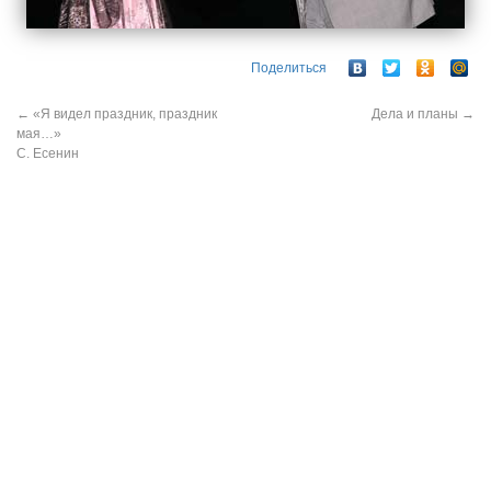
Поделиться
←
«Я видел праздник, праздник
Дела и планы
→
мая…»
С. Есенин