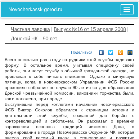
Novocherkassk-gorod.ru
Частная лавочка
|
Выпуск №16 от 15 апреля 2008
|
Донской ЧК – 90 лет
Поделиться
Всего несколько раз в году сотрудники этой службы надевают
форму. В остальное время, учитывая специфику своей
работы, они несут службу в обычной гражданской одежде, не
привлекая к себе ничьего внимания. Однако в минувшую
пятницу, когда в новочеркасском Управлении ФСБ России
проходило собрание по случаю 90-летия со дня образования
Донской чрезвычайной комиссии, виновники торжества были,
как и положено, при параде.
Выступивший перед коллегами начальник новочеркасского
ФСБ Виктор Соколов обратился к страницам истории и
деятельности этой службы, созданной для борьбы с
контрреволюцией и саботажем. Он рассказал о времени
зарождения основных традиций чекистов Дона, о
формировании в городе Новочеркасске Окружной ЧК, которая
внесла свой весомый вклад в становление и развитие