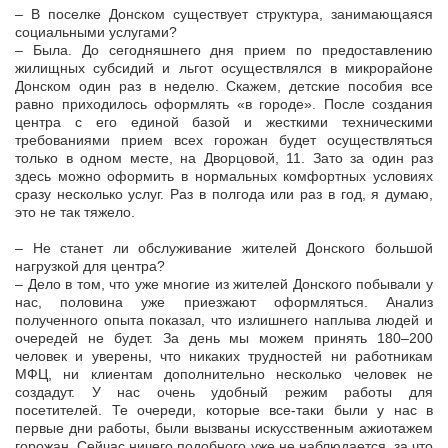
– В поселке Донском существует структура, занимающаяся
социальными услугами?
– Была. До сегодняшнего дня прием по предоставлению
жилищных субсидий и льгот осуществлялся в микрорайоне
Донском один раз в неделю. Скажем, детские пособия все
равно приходилось оформлять «в городе». После создания
центра с его единой базой и жесткими техническими
требованиями прием всех горожан будет осуществляться
только в одном месте, на Дворцовой, 11. Зато за один раз
здесь можно оформить в нормальных комфортных условиях
сразу несколько услуг. Раз в полгода или раз в год, я думаю,
это не так тяжело.
– Не станет ли обслуживание жителей Донского большой
нагрузкой для центра?
– Дело в том, что уже многие из жителей Донского побывали у
нас, половина уже приезжают оформляться. Анализ
полученного опыта показал, что излишнего наплыва людей и
очередей не будет. За день мы можем принять 180–200
человек и уверены, что никаких трудностей ни работникам
МФЦ, ни клиентам дополнительно несколько человек не
создадут. У нас очень удобный режим работы для
посетителей. Те очереди, которые все-таки были у нас в
первые дни работы, были вызваны искусственным ажиотажем
горожан. Сейчас ничего подобного уже не наблюдается, за что