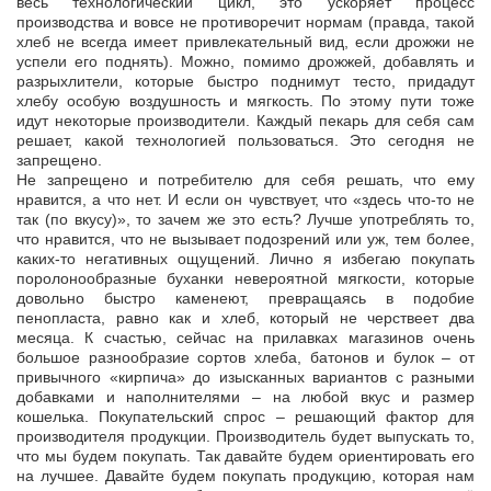
весь технологический цикл, это ускоряет процесс
производства и вовсе не противоречит нормам (правда, такой
хлеб не всегда имеет привлекательный вид, если дрожжи не
успели его поднять). Можно, помимо дрожжей, добавлять и
разрыхлители, которые быстро поднимут тесто, придадут
хлебу особую воздушность и мягкость. По этому пути тоже
идут некоторые производители. Каждый пекарь для себя сам
решает, какой технологией пользоваться. Это сегодня не
запрещено.
Не запрещено и потребителю для себя решать, что ему
нравится, а что нет. И если он чувствует, что «здесь что-то не
так (по вкусу)», то зачем же это есть? Лучше употреблять то,
что нравится, что не вызывает подозрений или уж, тем более,
каких-то негативных ощущений. Лично я избегаю покупать
поролонообразные буханки невероятной мягкости, которые
довольно быстро каменеют, превращаясь в подобие
пенопласта, равно как и хлеб, который не черствеет два
месяца. К счастью, сейчас на прилавках магазинов очень
большое разнообразие сортов хлеба, батонов и булок – от
привычного «кирпича» до изысканных вариантов с разными
добавками и наполнителями – на любой вкус и размер
кошелька. Покупательский спрос – решающий фактор для
производителя продукции. Производитель будет выпускать то,
что мы будем покупать. Так давайте будем ориентировать его
на лучшее. Давайте будем покупать продукцию, которая нам