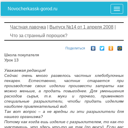
Novocherkassk-gorod.ru
Частная лавочка
|
Выпуск №14 от 1 апреля 2008
|
Что за странный порошок?
Поделиться
Школа покупателя
Урок 13
Уважаемая редакция!
Сейчас очень много развелось частных хлебобулочных
пекарен. Естественно, частник старается при
производстве своих изделии произвести затраты как
можно меньше, а продать повыгоднее. Для уменьшения
расходов сырья, т.е. муки и прочего, применяют
специальные разрыхлители, чтобы придать изделиям
наиболее привлекательный вид.
Так вот вопрос – а не вредны ли эти разрыхлители для
нашего организма?
Потому как когда ешь изделие с разрыхлителем, то как-то
чувствуешь, что здесь что-то не так (по вкусу). Если вас