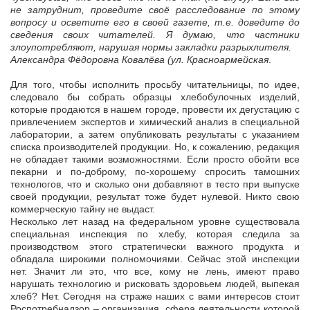
не затруднит, проведите своё расследование по этому
вопросу и осветите его в своей газете, т.е. доведите до
сведения своих читателей. Я думаю, что частники
злоупотребляют, нарушая нормы закладки разрыхлителя.
Александра Фёдоровна Ковалёва (ул. Красноармейская
.
Для того, чтобы исполнить просьбу читательницы, по идее,
следовало бы собрать образцы хлебобулочных изделий,
которые продаются в нашем городе, провести их дегустацию с
привлечением экспертов и химический анализ в специальной
лаборатории, а затем опубликовать результаты с указанием
списка производителей продукции. Но, к сожалению, редакция
не обладает такими возможностями. Если просто обойти все
пекарни и по-доброму, по-хорошему спросить тамошних
технологов, что и сколько они добавляют в тесто при выпуске
своей продукции, результат тоже будет нулевой. Никто свою
коммерческую тайну не выдаст.
Несколько лет назад на федеральном уровне существовала
специальная инспекция по хлебу, которая следила за
производством этого стратегически важного продукта и
обладала широкими полномочиями. Сейчас этой инспекции
нет. Значит ли это, что все, кому не лень, имеют право
нарушать технологию и рисковать здоровьем людей, выпекая
хлеб? Нет. Сегодня на страже наших с вами интересов стоит
Роспотребнадзор – организация, сфера деятельности которой