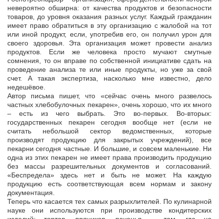
невероятно обширна: от качества продуктов и безопасности
товаров, до уровня оказания разных услуг. Каждый гражданин
имеет право обратиться в эту организацию с жалобой на тот
или иной продукт, если, употребив его, он получил урон для
своего здоровья. Эта организация может провести анализ
продуктов. Если же человека просто мучают смутные
сомнения, то он вправе по собственной инициативе сдать на
проведение анализа те или иные продукты, но уже за свой
счет. А такая экспертиза, насколько мне известно, дело
недешёвое.
Автор письма пишет, что «сейчас очень много развелось
частных хлебобулочных пекарен», очень хорошо, что их много
– есть из чего выбрать. Это во-первых. Во-вторых:
государственных пекарен сегодня вообще нет (если не
считать небольшой сектор ведомственных, которые
производят продукцию для закрытых учреждений), все
пекарни сегодня частные. И большие, и совсем маленькие. Ни
одна из этих пекарен не имеет права производить продукцию
без массы разрешительных документов и согласований.
«Беспредела» здесь нет и быть не может. На каждую
продукцию есть соответствующая всем нормам и закону
документация.
Теперь что касается тех самых разрыхлителей. По кулинарной
науке они используются при производстве кондитерских