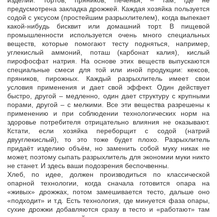
изделий: тортов, пряников, печенья, – там, где не
предусмотрена закладка дрожжей. Каждая хозяйка пользуется
содой с уксусом (простейшим разрыхлителем), когда выпекает
какой-нибудь бисквит или домашний торт. В пищевой
промышленности используется очень много специальных
веществ, которые помогают тесту подняться, например,
углекислый аммоний, поташ (карбонат калия), кислый
пирофосфат натрия. На основе этих веществ выпускаются
специальные смеси для той или иной продукции: кексов,
пряников, пирожных. Каждый разрыхлитель имеет свои
условия применения и дает свой эффект. Один действует
быстро, другой – медленно, один дает структуру с крупными
порами, другой – с мелкими. Все эти вещества разрешены к
применению и при соблюдении технологических норм на
здоровье потребителя отрицательно влияния не оказывают.
Кстати, если хозяйка переборщит с содой (натрий
двууглекислый), то это тоже будет плохо. Разрыхлитель
придаёт изделию объём, но заменить собой муку никак не
может, поэтому сыпать разрыхлитель для экономии муки никто
не станет. И здесь ваши подозрения беспочвенны.
Хлеб, по идее, должен производиться по классической
опарной технологии, когда сначала готовится опара на
«живых» дрожжах, потом замешивается тесто, дальше оно
«подходит» и т.д. Есть технология, где минуется фаза опары,
сухие дрожжи добавляются сразу в тесто и «работают» там