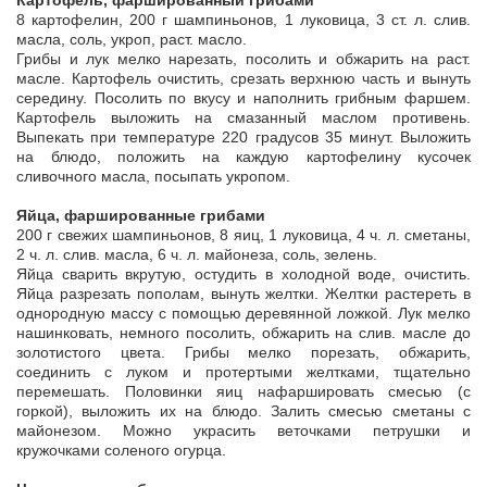
Картофель, фаршированный грибами
8 картофелин, 200 г шампиньонов, 1 луковица, 3 ст. л. слив.
масла, соль, укроп, раст. масло.
Грибы и лук мелко нарезать, посолить и обжарить на раст.
масле. Картофель очистить, срезать верхнюю часть и вынуть
середину. Посолить по вкусу и наполнить грибным фаршем.
Картофель выложить на смазанный маслом противень.
Выпекать при температуре 220 градусов 35 минут. Выложить
на блюдо, положить на каждую картофелину кусочек
сливочного масла, посыпать укропом.
Яйца, фаршированные грибами
200 г свежих шампиньонов, 8 яиц, 1 луковица, 4 ч. л. сметаны,
2 ч. л. слив. масла, 6 ч. л. майонеза, соль, зелень.
Яйца сварить вкрутую, остудить в холодной воде, очистить.
Яйца разрезать пополам, вынуть желтки. Желтки растереть в
однородную массу с помощью деревянной ложкой. Лук мелко
нашинковать, немного посолить, обжарить на слив. масле до
золотистого цвета. Грибы мелко порезать, обжарить,
соединить с луком и протертыми желтками, тщательно
перемешать. Половинки яиц нафаршировать смесью (с
горкой), выложить их на блюдо. Залить смесью сметаны с
майонезом. Можно украсить веточками петрушки и
кружочками соленого огурца.