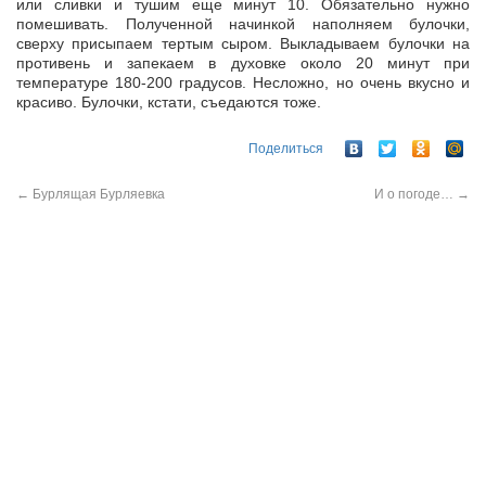
или сливки и тушим еще минут 10. Обязательно нужно
помешивать. Полученной начинкой наполняем булочки,
сверху присыпаем тертым сыром. Выкладываем булочки на
противень и запекаем в духовке около 20 минут при
температуре 180-200 градусов. Несложно, но очень вкусно и
красиво. Булочки, кстати, съедаются тоже.
Поделиться
←
Бурлящая Бурляевка
И о погоде…
→