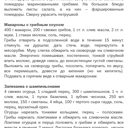
помидоры маринованными грибами. На большое блюдо
выложить листы салата, а на них – фаршированные
помидоры. Сверху украсить петрушкой.
Макароны с грибным соусом
400 г макарон, 200 г свежих грибов, 1 ст. л. слив. масла, 2 ст. л.
муки, 1 стакан молока, соль, перец.
Грибы отварить в подсоленной воде в течение 15 минут,
откинуть на дуршлаг, дать стечь воде, перекрутить в
мясорубке. Муку слегка обжарить на сковороде на сливочном
масле. Энергично помешивая, постепенно, тонкой струйкой
влить молоко, доведя смесь до консистенции густой сметаны.
Выложить на сковороду грибы, посолить, поперчить по вкусу,
все перемешать, довести до кипения (но не кипятить).
Подавать в горячем виде к отварным макаронам.
Запеканка с шампиньонами
4 свежих огурца, 1 сладкий перец, 300 г шампиньонов, 1 ч. л.
слив. масла, 1 пучок базилика, 1 зубчик чеснока, 250 мл
молока, 150 г сметаны, 4 яйца, 100 г тертого сыра гауда, соль,
перец, мускатный орех.
Огурцы нарезать тонкими кольцами, перец – полосками.
Грибы нарезать ломтиками и обжарить на сливочном масле.
Ломтики огурцов и перца положить к грибам и обжарить все
вместе в течение 2 минут. Листочки базилика порезать, чеснок