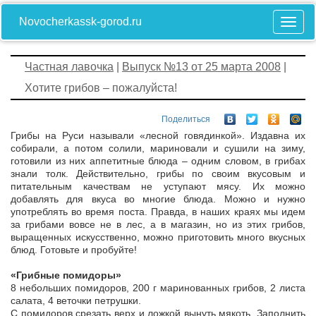
Novocherkassk-gorod.ru
Частная лавочка
|
Выпуск №13 от 25 марта 2008
|
Хотите грибов – пожалуйста!
Поделиться
Грибы на Руси называли «лесной говядинкой». Издавна их
собирали, а потом солили, мариновали и сушили на зиму,
готовили из них аппетитные блюда – одним словом, в грибах
знали толк. Действительно, грибы по своим вкусовым и
питательным качествам не уступают мясу. Их можно
добавлять для вкуса во многие блюда. Можно и нужно
употреблять во время поста. Правда, в наших краях мы идем
за грибами вовсе не в лес, а в магазин, но из этих грибов,
выращенных искусственно, можно приготовить много вкусных
блюд. Готовьте и пробуйте!
«Грибные помидоры»
8 небольших помидоров, 200 г маринованных грибов, 2 листа
салата, 4 веточки петрушки.
С помидоров срезать верх и ложкой вынуть мякоть. Заполнить