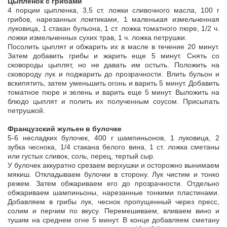
Цыпленок с грибами
4 порции цыпленка, 3,5 ст. ложки сливочного масла, 100 г
грибов, нарезанных ломтиками, 1 маленькая измельченная
луковица, 1 стакан бульона, 1 ст. ложка томатного пюре, 1/2 ч.
ложки измельченных сухих трав, 1 ч. ложка петрушки.
Посолить цыплят и обжарить их в масле в течение 20 минут.
Затем добавить грибы и жарить еще 5 минут. Снять со
сковороды цыплят, но не давать им остыть. Положить на
сковороду лук и поджарить до прозрачности. Влить бульон и
вскипятить, затем уменьшить огонь и варить 5 минут. Добавить
томатное пюре и зелень и варить еще 5 минут. Выложить на
блюдо цыплят и полить их полученным соусом. Присыпать
петрушкой.
Французский жульен в булочке
5-6 несладких булочек, 400 г шампиньонов, 1 луковица, 2
зубка чеснока, 1/4 стакана белого вина, 1 ст. ложка сметаны
или густых сливок, соль, перец, тертый сыр.
У булочек аккуратно срезаем верхушки и осторожно вынимаем
мякиш. Откладываем булочки в сторону. Лук чистим и тонко
режем. Затем обжариваем его до прозрачности. Отдельно
обжариваем шампиньоны, нарезанные тонкими пластинами.
Добавляем в грибы лук, чеснок пропущенный через пресс,
солим и перчим по вкусу. Перемешиваем, вливаем вино и
тушим на среднем огне 5 минут. В конце добавляем сметану