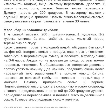
измельчить. Молоко, яйца, сметану перемешать. Добавить к
смеси специи, соль, чеснок, базилик, вновь перемешать.
Духовку нагреть до 200 градусов. В сковороду выложить
огурцы и перец с грибами. Залить яично-молочной смесью,
сверху посыпать сыром. Запекать в течение 30 минут.
Мясо, фаршированное грибами
1 кг свиной вырезки, 200 г шампиньонов, 1 луковица, 1-2
кусочка мякиша батона, майонез, соль, молотый перец,
тертый сыр по вкусу.
Кусок свинины промыть холодной водой, обсушить бумажной
салфеткой, натереть солью и перцем, нашпиговать чесноком,
завернуть в пергаментную бумагу и положить в холодильник
на 3-6 часов. Аккуратно, не дорезая до конца, острым ножом
прорезать «карман». В образовавшееся отверстие довольно
плотно уложить начинку. Для начинки: соединить очень мелко
нарезанный лук, размоченный в молоке мякиш батона,
нарезанные соломкой грибы, по желанию – тертый сыр и
майонез. Начинку приправить солью и перцем.
Подготовленное мясо уложить в смазанную маслом сковороду
и запечь в предварительно нагретой до 200 градусов духовке,
периодически переворачивая и поливая мясо выделившимся
соком. Готовое мясо подавать к столу горячим.