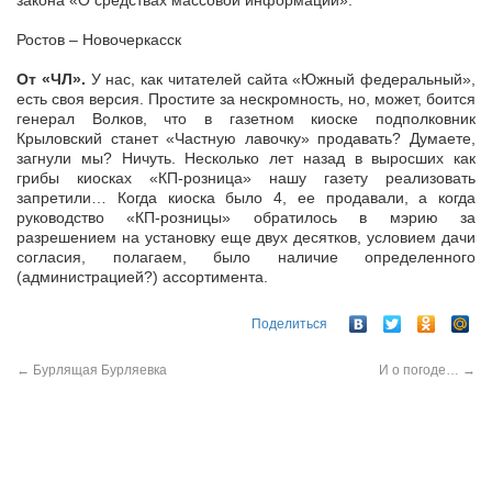
закона «О средствах массовой информации».
Ростов – Новочеркасск
От «ЧЛ».
У нас, как читателей сайта «Южный федеральный»,
есть своя версия. Простите за нескромность, но, может, боится
генерал Волков, что в газетном киоске подполковник
Крыловский станет «Частную лавочку» продавать? Думаете,
загнули мы? Ничуть. Несколько лет назад в выросших как
грибы киосках «КП-розница» нашу газету реализовать
запретили… Когда киоска было 4, ее продавали, а когда
руководство «КП-розницы» обратилось в мэрию за
разрешением на установку еще двух десятков, условием дачи
согласия, полагаем, было наличие определенного
(администрацией?) ассортимента.
Поделиться
←
Бурлящая Бурляевка
И о погоде…
→