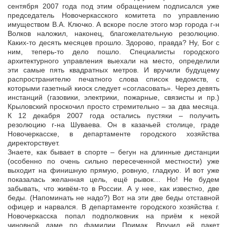
сентября 2007 года под этим обращением подписался уже
председатель Новочеркасского комитета по управлению
имуществом В.А. Ключко. А вскоре после этого мэр города г-н
Волков наложил, наконец, благожелательную резолюцию.
Каких-то десять месяцев прошло. Здорово, правда? Ну, Бог с
ним, теперь-то дело пошло. Специалисты городского
архитектурного управления выехали на место, определили
эти самые пять квадратных метров. И вручили будущему
распространителю печатного слова список ведомств, с
которыми газетный киоск следует «согласовать». Через девять
инстанций (газовики, электрики, пожарные, связисты и пр.)
Крыловский проскочил просто стремительно – за два месяца.
К 12 декабря 2007 года остались пустяки – получить
резолюцию г-на Шуваева. Он в казачьей столице, граде
Новочеркасске, в департаменте городского хозяйства
директорствует.
Знаете, как бывает в спорте – бегун на длинные дистанции
(особенно по очень сильно пересеченной местности) уже
выходит на финишную прямую, ровную, гладкую. И вот уже
показалась желанная цель, ещё рывок… Но! Не будем
забывать, что живём-то в России. А у нее, как известно, две
беды. (Напоминать не надо?) Вот на эти две беды отставной
офицер и нарвался. В департаменте городского хозяйства г.
Новочеркасска попал подполковник на приём к некой
чиновной даме по фамилии Примак. Вручил ей пакет