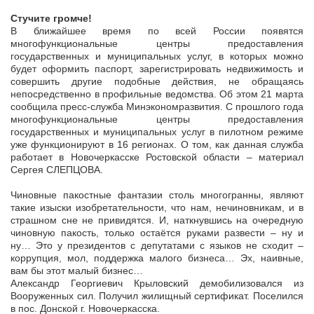
Стучите громче!
В ближайшее время по всей России появятся
многофункциональные центры предоставления
государственных и муниципальных услуг, в которых можно
будет оформить паспорт, зарегистрировать недвижимость и
совершить другие подобные действия, не обращаясь
непосредственно в профильные ведомства. Об этом 21 марта
сообщила пресс-служба Минэкономразвития. С прошлого года
многофункциональные центры предоставления
государственных и муниципальных услуг в пилотном режиме
уже функционируют в 16 регионах. О том, как данная служба
работает в Новочеркасске Ростовской области – материал
Сергея СЛЕПЦОВА.
Чиновные пакостные фантазии столь многогранны, являют
такие изыски изобретательности, что нам, нечиновникам, и в
страшном сне не привидятся. И, наткнувшись на очередную
чиновную пакость, только остаётся руками развести – ну и
ну… Это у президентов с депутатами с языков не сходит –
коррупция, мол, поддержка малого бизнеса… Эх, наивные,
вам бы этот малый бизнес…
Александр Георгиевич Крыловский демобилизовался из
Вооруженных сил. Получил жилищный сертификат. Поселился
в пос. Донской г. Новочеркасска.