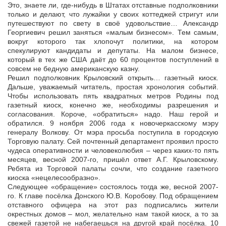
Это, знаете ли, где-нибудь в Штатах отставные подполковники
только и делают, что лужайки у своих коттеджей стригут или
путешествуют по свету в своё удовольствие… Александр
Георгиевич решил заняться «малым бизнесом». Тем самым,
вокруг которого так хлопочут политики, на котором
спекулируют кандидаты и депутаты. На малом бизнесе,
который в тех же США даёт до 60 процентов поступлений в
совсем не бедную американскую казну.
Решил подполковник Крыловский открыть… газетный киоск.
Дальше, уважаемый читатель, простая хронология событий.
Чтобы использовать пять квадратных метров Родины под
газетный киоск, конечно же, необходимы разрешения и
согласования. Короче, «обратиться» надо. Наш герой и
обратился. 9 ноября 2006 года к новочеркасскому мэру
генералу Волкову. От мэра просьба поступила в городскую
Торговую палату. Сей почтенный департамент проявил просто
чудеса оперативности и человеколюбия – через каких-то пять
месяцев, весной 2007-го, пришёл ответ А.Г. Крыловскому.
Ребята из Торговой палаты сочли, что создание газетного
киоска «нецелесообразно».
Следующее «обращение» состоялось тогда же, весной 2007-
го. К главе посёлка Донского Ю.В. Коробову. Под обращением
отставного офицера на этот раз подписались жители
окрестных домов – мол, желательно нам такой киоск, а то за
свежей газетой не набегаешься на другой край посёлка. 10