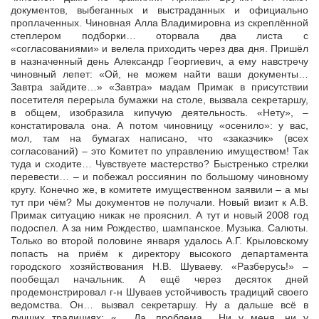
документов, выбеганных и выстраданных и официально
проплаченных. Чиновная Алла Владимировна из скреплённой
степлером подборки… оторвала два листа с
«согласованиями» и велела приходить через два дня. Пришёл
в назначенный день Александр Георгиевич, а ему навстречу
чиновный лепет: «Ой, не можем найти ваши документы…
Завтра зайдите…» «Завтра» мадам Примак в присутствии
посетителя перерыла бумажки на столе, вызвала секретаршу,
в общем, изобразила кипучую деятельность. «Нету», –
констатировала она. А потом чиновницу «осенило»: у вас,
мол, там на бумагах написано, что «заказчик» (всех
согласований) – это Комитет по управлению имуществом! Так
туда и сходите… Чувствуете мастерство? Быстренько стрелки
перевести… – и побежал россиянин по большому чиновному
кругу. Конечно же, в комитете имущественном заявили – а мы
тут при чём? Мы документов не получали. Новый визит к А.В.
Примак ситуацию никак не прояснил. А тут и новый 2008 год
подоспел. А за ним Рождество, шампанское. Музыка. Салюты.
Только во второй половине января удалось А.Г. Крыловскому
попасть на приём к директору высокого департамента
городского хозяйствования Н.В. Шуваеву. «Разберусь!» –
пообещал начальник. А ещё через десяток дней
продемонстрировал г-н Шуваев устойчивость традиций своего
ведомства. Он… вызвал секретаршу. Ну а дальше всё в
лучших традициях: «… Да, проблема… Ни у меня, ни у