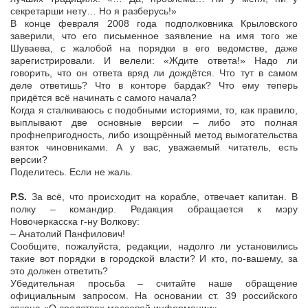
секретарши нету… Но я разберусь!»
В конце февраля 2008 года подполковника Крыловского
заверили, что его письменное заявление на имя того же
Шуваева, с жалобой на порядки в его ведомстве, даже
зарегистрировали. И велели: «Ждите ответа!» Надо ли
говорить, что он ответа вряд ли дождётся. Что тут в самом
деле ответишь? Что в конторе бардак? Что ему теперь
придётся всё начинать с самого начала?
Когда я сталкиваюсь с подобными историями, то, как правило,
выплывают две основные версии – либо это полная
профнепригодность, либо изощрённый метод вымогательства
взяток чиновниками. А у вас, уважаемый читатель, есть
версии?
Поделитесь. Если не жаль.
P.S.
За всё, что происходит на корабле, отвечает капитан. В
полку – командир. Редакция обращается к мэру
Новочеркасска г-ну Волкову:
– Анатолий Панфилович!
Сообщите, пожалуйста, редакции, надолго ли установились
такие вот порядки в городской власти? И кто, по-вашему, за
это должен ответить?
Убедительная просьба – считайте наше обращение
официальным запросом. На основании ст. 39 российского