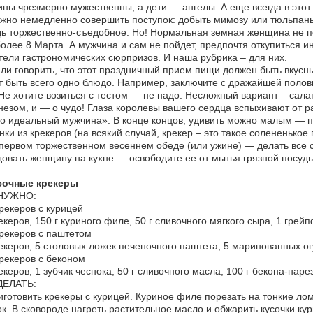
ны чрезмерно мужественны, а дети — ангелы. А еще всегда в этот 
жно немедленно совершить поступок: добыть мимозу или тюльпаны,
ь торжественно-съедобное. Но! Нормальная земная женщина не по
олее 8 Марта. А мужчина и сам не пойдет, предпочтя откупиться 
ели гастрономических сюрпризов. И наша рубрика – для них.
ли говорить, что этот праздничный прием пищи должен быть вкусн
 быть всего одно блюдо. Например, заключите с дражайшей полов
Не хотите возиться с тестом — не надо. Несложный вариант – сал
езом, и — о чудо! Глаза королевы вашего сердца вспыхивают от ра
о идеальный мужчина». В конце концов, удивить можно малым — п
нки из крекеров (на всякий случай, крекер – это такое солененькое
первом торжественном весеннем обеде (или ужине) — делать все с 
овать женщину на кухне — освободите ее от мытья грязной посуды
сочные крекеры
НУЖНО:
рекеров с курицей
екеров, 150 г куриного филе, 50 г сливочного мягкого сыра, 1 грей
рекеров с паштетом
екеров, 5 столовых ложек печеночного паштета, 5 маринованных о
рекеров с беконом
екеров, 1 зубчик чеснока, 50 г сливочного масла, 100 г бекона-нарез
ДЕЛАТЬ:
иготовить крекеры с курицей. Куриное филе порезать на тонкие лом
к. В сковороде нагреть растительное масло и обжарить кусочки кур