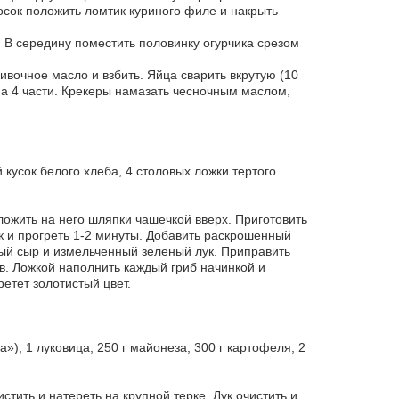
осок положить ломтик куриного филе и накрыть
. В середину поместить половинку огурчика срезом
ливочное масло и взбить. Яйца сварить вкрутую (10
 на 4 части. Крекеры намазать чесночным маслом,
 кусок белого хлеба, 4 столовых ложки тертого
ложить на него шляпки чашечкой вверх. Приготовить
ок и прогреть 1-2 минуты. Добавить раскрошенный
тый сыр и измельченный зеленый лук. Приправить
ов. Ложкой наполнить каждый гриб начинкой и
ретет золотистый цвет.
»), 1 луковица, 250 г майонеза, 300 г картофеля, 2
стить и натереть на крупной терке. Лук очистить и