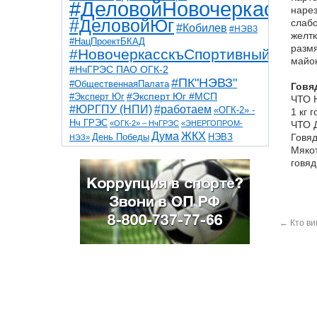
#ДеловойНовочеркасск
нарез
#ДеловойЮг
слабо
#Кобилев
#НЭВЗ
желтк
#НацПроектБКАД
размя
#НовочеркасскъСпортивный
майо
#НчГРЭС ПАО ОГК-2
#ПК"НЭВЗ"
#ОбщественнаяПалата
Говя
#Эксперт Юг
#Эксперт Юг #МСП
ЧТО 
#ЮРГПУ (НПИ)
#работаем
«ОГК-2» -
1 кг 
Нч ГРЭС
«ОГК-2» – НчГРЭС
«ЭНЕРГОПРОМ-
ЧТО 
Дума
ЖКХ
НЭВЗ
Говяд
День Победы
НЭЗ»
ТНТ
НчГРЭС
Мякот
Победа
Собор
ТПП
говяд
благоустройство
ветераны
выборы
дети
дороги
казаки
коррупция
космос
парк
общественная палата
пожар
роща
спорт
художники
театр
транспорт
←
Кто ви