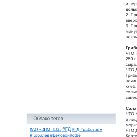
и пер
дольк
2. Пр
вверх
3. Пр
минут
накры
Гриб
ЧТО 
250 г
сыра,
ЧТО 
Грибы
начин
хлеб.
солью
запек
Сала
ЧТО 
Облако тегов
5 яиц
морко
#ГД
#АО «ЭПМ-НЭЗ»
#ГД #работаем
ЧТО 
#ДеловойКофе
#Кобилев
Карто