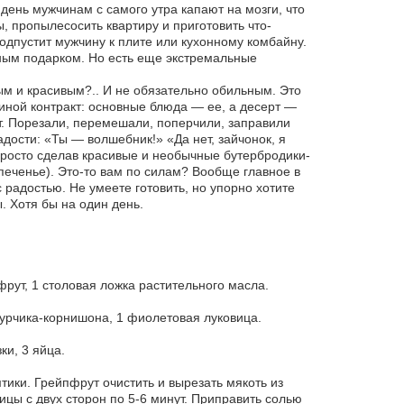
день мужчинам с самого утра капают на мозги, что
 пропылесосить квартиру и приготовить что-
дпустит мужчину к плите или кухонному комбайну.
иным подарком. Но есть еще экстремальные
ым и красивым?.. И не обязательно обильным. Это
иной контракт: основные блюда — ее, а десерт —
ат. Порезали, перемешали, поперчили, заправили
дости: «Ты — волшебник!» «Да нет, зайчонок, я
росто сделав красивые и необычные бутербродики-
 печенье). Это-то вам по силам? Вообще главное в
радостью. Не умеете готовить, но упорно хотите
. Хотя бы на один день.
пфрут, 1 столовая ложка растительного масла.
гурчика-корнишона, 1 фиолетовая луковица.
ки, 3 яйца.
тики. Грейпфрут очистить и вырезать мякоть из
ицы с двух сторон по 5-6 минут. Приправить солью