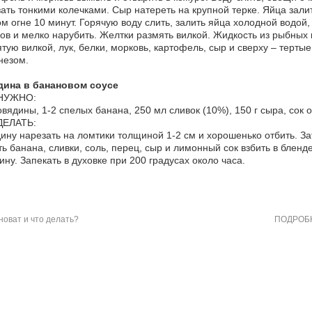
ать тонкими колечками. Сыр натереть на крупной терке. Яйца залит
м огне 10 минут. Горячую воду слить, залить яйца холодной водой,
ов и мелко нарубить. Желтки размять вилкой. Жидкость из рыбных 
тую вилкой, лук, белки, морковь, картофель, сыр и сверху – терты
незом.
дина в банановом соусе
НУЖНО:
говядины, 1-2 спелых банана, 250 мл сливок (10%), 150 г сыра, сок 
ДЕЛАТЬ:
ину нарезать на ломтики толщиной 1-2 см и хорошенько отбить. За
ь банана, сливки, соль, перец, сыр и лимонный сок взбить в блен
ину. Запекать в духовке при 200 градусах около часа.
новат и что делать?
ПОДРОБН