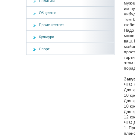
Политика
мужчи
им ну
Общество
нибуд
Тем б
любит
Происшествия
Надо 
может
Культура
ваш. 
майон
Спорт
прост
тарти
этом 
порад
Заку
ЧТО 
Для к
10 кр
Для к
10 кр
Для к
12 кр
ЧТО 
1. Пр
плено