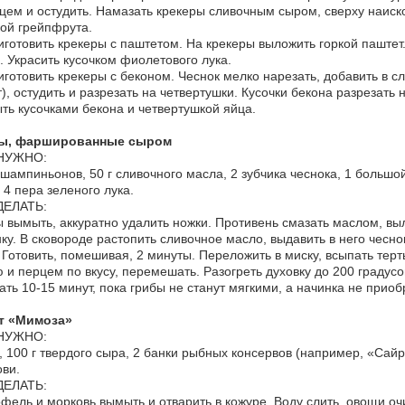
цем и остудить. Намазать крекеры сливочным сыром, сверху наиск
ой грейпфрута.
иготовить крекеры с паштетом. На крекеры выложить горкой паштет
. Украсить кусочком фиолетового лука.
иготовить крекеры с беконом. Чеснок мелко нарезать, добавить в с
), остудить и разрезать на четвертушки. Кусочки бекона разрезать
ть кусочками бекона и четвертушкой яйца.
ы, фаршированные сыром
НУЖНО:
 шампиньонов, 50 г сливочного масла, 2 зубчика чеснока, 1 большой
 4 пера зеленого лука.
ДЕЛАТЬ:
 вымыть, аккуратно удалить ножки. Противень смазать маслом, вы
ку. В сковороде растопить сливочное масло, выдавить в него чесн
 Готовить, помешивая, 2 минуты. Переложить в миску, всыпать тер
 и перцем по вкусу, перемешать. Разогреть духовку до 200 градус
ать 10-15 минут, пока грибы не станут мягкими, а начинка не приоб
т «Мимоза»
НУЖНО:
, 100 г твердого сыра, 2 банки рыбных консервов (например, «Сайра
ви.
ДЕЛАТЬ:
фель и морковь вымыть и отварить в кожуре. Воду слить, овощи очи