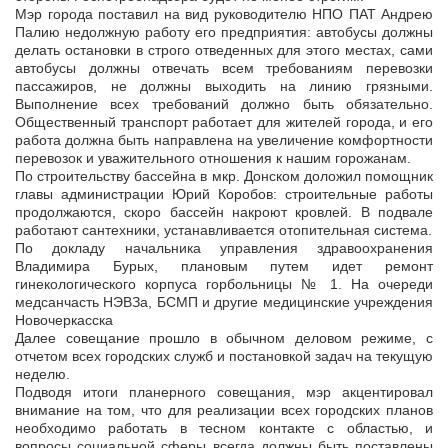
Мэр города поставил на вид руководителю НПО ПАТ Андрею
Палию недолжную работу его предприятия: автобусы должны
делать остановки в строго отведенных для этого местах, сами
автобусы должны отвечать всем требованиям перевозки
пассажиров, не должны выходить на линию грязными.
Выполнение всех требований должно быть обязательно.
Общественный транспорт работает для жителей города, и его
работа должна быть направлена на увеличение комфортности
перевозок и уважительного отношения к нашим горожанам.
По строительству бассейна в мкр. Донском доложил помощник
главы администрации Юрий Коробов: строительные работы
продолжаются, скоро бассейн накроют кровлей. В подвале
работают сантехники, устанавливается отопительная система.
По докладу начальника управления здравоохранения
Владимира Бурых, плановым путем идет ремонт
гинекологического корпуса горбольницы № 1. На очереди
медсанчасть НЭВЗа, БСМП и другие медицинские учреждения
Новочеркасска
Далее совещание прошло в обычном деловом режиме, с
отчетом всех городских служб и постановкой задач на текущую
неделю.
Подводя итоги планерного совещания, мэр акцентировал
внимание на том, что для реализации всех городских планов
необходимо работать в тесном контакте с областью, и
вопросы социальной сферы всегда должны быть поставлены