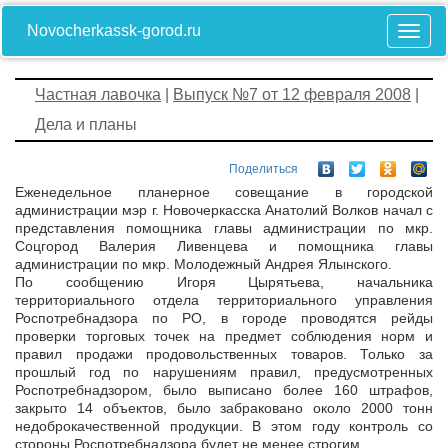
Novocherkassk-gorod.ru
Частная лавочка
|
Выпуск №7 от 12 февраля 2008
|
Дела и планы
Поделиться
Еженедельное планерное совещание в городской
администрации мэр г. Новочеркасска Анатолий Волков начал с
представления помощника главы администрации по мкр.
Соцгород Валерия Ливенцева и помощника главы
администрации по мкр. Молодежный Андрея Ялынского.
По сообщению Игоря Цырятьева, начальника
территориального отдела территориального управления
Роспотребнадзора по РО, в городе проводятся рейды
проверки торговых точек на предмет соблюдения норм и
правил продажи продовольственных товаров. Только за
прошлый год по нарушениям правил, предусмотренных
Роспотребнадзором, было выписано более 160 штрафов,
закрыто 14 объектов, было забраковано около 2000 тонн
недоброкачественной продукции. В этом году контроль со
стороны Роспотребнадзора будет не менее строгим.