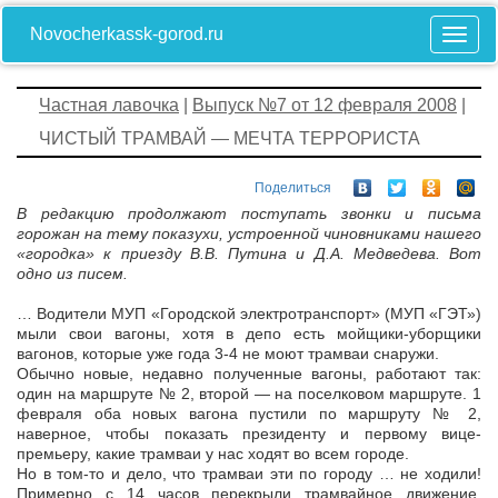
Novocherkassk-gorod.ru
Частная лавочка
|
Выпуск №7 от 12 февраля 2008
|
ЧИСТЫЙ ТРАМВАЙ — МЕЧТА ТЕРРОРИСТА
Поделиться
В редакцию продолжают поступать звонки и письма
горожан на тему показухи, устроенной чиновниками нашего
«городка» к приезду В.В. Путина и Д.А. Медведева. Вот
одно из писем.
… Водители МУП «Городской электротранспорт» (МУП «ГЭТ»)
мыли свои вагоны, хотя в депо есть мойщики-уборщики
вагонов, которые уже года 3-4 не моют трамваи снаружи.
Обычно новые, недавно полученные вагоны, работают так:
один на маршруте № 2, второй — на поселковом маршруте. 1
февраля оба новых вагона пустили по маршруту № 2,
наверное, чтобы показать президенту и первому вице-
премьеру, какие трамваи у нас ходят во всем городе.
Но в том-то и дело, что трамваи эти по городу … не ходили!
Примерно с 14 часов перекрыли трамвайное движение.