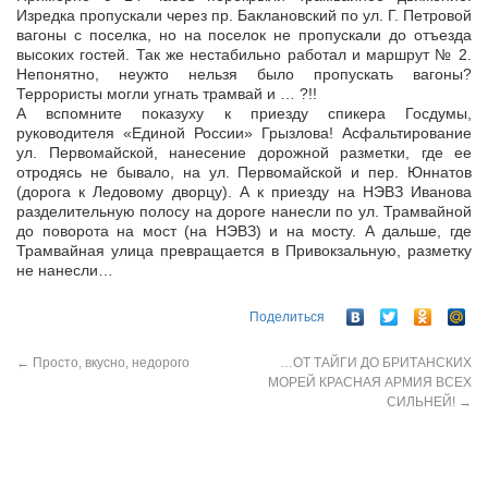
Изредка пропускали через пр. Баклановский по ул. Г. Петровой
вагоны с поселка, но на поселок не пропускали до отъезда
высоких гостей. Так же нестабильно работал и маршрут № 2.
Непонятно, неужто нельзя было пропускать вагоны?
Террористы могли угнать трамвай и … ?!!
А вспомните показуху к приезду спикера Госдумы,
руководителя «Единой России» Грызлова! Асфальтирование
ул. Первомайской, нанесение дорожной разметки, где ее
отродясь не бывало, на ул. Первомайской и пер. Юннатов
(дорога к Ледовому дворцу). А к приезду на НЭВЗ Иванова
разделительную полосу на дороге нанесли по ул. Трамвайной
до поворота на мост (на НЭВЗ) и на мосту. А дальше, где
Трамвайная улица превращается в Привокзальную, разметку
не нанесли…
Поделиться
←
Просто, вкусно, недорого
…ОТ ТАЙГИ ДО БРИТАНСКИХ
МОРЕЙ КРАСНАЯ АРМИЯ ВСЕХ
СИЛЬНЕЙ!
→