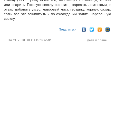
Свеклу (2-3 штучки) обмыть и, не очищая от кожицы, испечь
или сварить. Готовую свеклу очистить, нарезать ломтиками; в
отвар добавить уксус, лавровый лист, гвоздику, корицу, сахар,
соль; все это вскипятить и по охлаждении залить нарезанную
свеклу.
Поделиться
←
НА ОПУШКЕ ЛЕСА ИСТОРИИ
Дела и планы
→