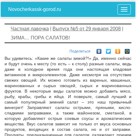
Novocherkassk-gorod.ru
Частная лавочка
|
Выпуск №5 от 29 января 2008
|
ЗИМА… ПОРА САЛАТОВ!
Поделиться
Вы удивитесь: «Какие же салаты зимой?!» Да, именно сейчас
и будут очень к месту (то есть – к столу) разные салаты, ведь
даже в холодное время года они настоящая кладовая
витаминов и микроэлементов. Даже несмотря на отсутствие
свежих овощей. Их можно готовить из вареных, квашеных,
маринованных и сырых овощей, сырых и маринованных
фруктов. В некоторые виды салатов можно добавить мясо,
рыбу, крабы, грибы и яйца. И поверьте, самый лучший и
самый популярный зимний салат – это наш привычный
винегрет! Заправляют салаты острыми, пряными, кисло­
сладкими заправками, а также майонезом, сметаной, в
которую добавляют острые соевые соусы и ароматические
вещества. Вкус салатов зависит не только от вкуса основных
продуктов, входящих в состав салата, но и от заправки.
Продукты, предназначенные для салатов, охлаждают, причем