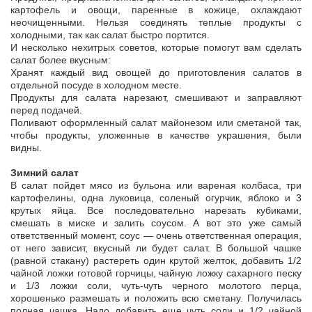
картофель и овощи, паренные в кожице, охлаждают
неочищенными. Нельзя соединять теплые продукты с
холодными, так как салат быстро портится.
И несколько нехитрых советов, которые помогут вам сделать
салат более вкусным:
Хранят каждый вид овощей до приготовления салатов в
отдельной посуде в холодном месте.
Продукты для салата нарезают, смешивают и заправляют
перед подачей.
Поливают оформленный салат майонезом или сметаной так,
чтобы продукты, уложенные в качестве украшения, были
видны.
Зимний салат
В салат пойдет мясо из бульона или вареная колбаса, три
картофелины, одна луковица, соленый огурчик, яблоко и 3
крутых яйца. Все последовательно нарезать кубиками,
смешать в миске и залить соусом. А вот это уже самый
ответственный момент, соус — очень ответственная операция,
от него зависит, вкусный ли будет салат. В большой чашке
(равной стакану) растереть один крутой желток, добавить 1/2
чайной ложки готовой горчицы, чайную ложку сахарного песку
и 1/3 ложки соли, чуть-чуть черного молотого перца,
хорошенько размешать и положить всю сметану. Получилась
полная чашка. Надо добавить еще чуть соли и 1/2 чайной