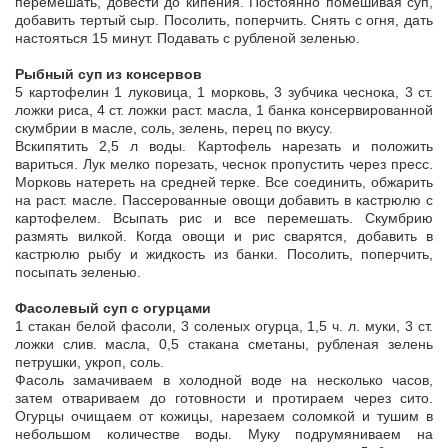
перемешать, довести до кипения. Постоянно помешивая суп,
добавить тертый сыр. Посолить, поперчить. Снять с огня, дать
настояться 15 минут. Подавать с рубленой зеленью.
Рыбный суп из консервов
5 картофелин 1 луковица, 1 морковь, 3 зубчика чеснока, 3 ст.
ложки риса, 4 ст. ложки раст. масла, 1 банка консервированной
скумбрии в масле, соль, зелень, перец по вкусу.
Вскипятить 2,5 л воды. Картофель нарезать и положить
вариться. Лук мелко порезать, чеснок пропустить через пресс.
Морковь натереть на средней терке. Все соединить, обжарить
на раст. масле. Пассерованные овощи добавить в кастрюлю с
картофелем. Всыпать рис и все перемешать. Скумбрию
размять вилкой. Когда овощи и рис сварятся, добавить в
кастрюлю рыбу и жидкость из банки. Посолить, поперчить,
посыпать зеленью.
Фасолевый суп с огурцами
1 стакан белой фасоли, 3 соленых огурца, 1,5 ч. л. муки, 3 ст.
ложки слив. масла, 0,5 стакана сметаны, рубленая зелень
петрушки, укроп, соль.
Фасоль замачиваем в холодной воде на несколько часов,
затем отвариваем до готовности и протираем через сито.
Огурцы очищаем от кожицы, нарезаем соломкой и тушим в
небольшом количестве воды. Муку подрумяниваем на