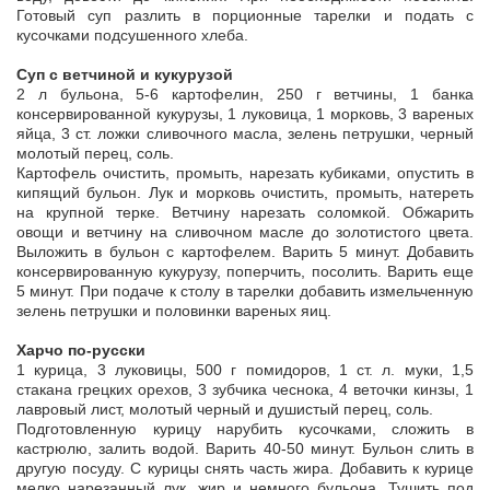
Готовый суп разлить в порционные тарелки и подать с
кусочками подсушенного хлеба.
Суп с ветчиной и кукурузой
2 л бульона, 5-6 картофелин, 250 г ветчины, 1 банка
консервированной кукурузы, 1 луковица, 1 морковь, 3 вареных
яйца, 3 ст. ложки сливочного масла, зелень петрушки, черный
молотый перец, соль.
Картофель очистить, промыть, нарезать кубиками, опустить в
кипящий бульон. Лук и морковь очистить, промыть, натереть
на крупной терке. Ветчину нарезать соломкой. Обжарить
овощи и ветчину на сливочном масле до золотистого цвета.
Выложить в бульон с картофелем. Варить 5 минут. Добавить
консервированную кукурузу, поперчить, посолить. Варить еще
5 минут. При подаче к столу в тарелки добавить измельченную
зелень петрушки и половинки вареных яиц.
Харчо по-русски
1 курица, 3 луковицы, 500 г помидоров, 1 ст. л. муки, 1,5
стакана грецких орехов, 3 зубчика чеснока, 4 веточки кинзы, 1
лавровый лист, молотый черный и душистый перец, соль.
Подготовленную курицу нарубить кусочками, сложить в
кастрюлю, залить водой. Варить 40-50 минут. Бульон слить в
другую посуду. С курицы снять часть жира. Добавить к курице
мелко нарезанный лук, жир и немного бульона. Тушить под