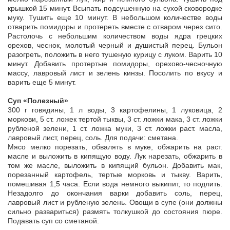
крышкой 15 минут. Всыпать подсушенную на сухой сковородке
муку. Тушить еще 10 минут. В небольшом количестве воды
отварить помидоры и протереть вместе с отваром через сито.
Растолочь с небольшим количеством воды ядра грецких
орехов, чеснок, молотый черный и душистый перец. Бульон
разогреть, положить в него тушеную курицу с луком. Варить 10
минут. Добавить протертые помидоры, орехово-чесночную
массу, лавровый лист и зелень кинзы. Посолить по вкусу и
варить еще 5 минут.
Суп «Полезный»
300 г говядины, 1 л воды, 3 картофелины, 1 луковица, 2
моркови, 5 ст. ложек тертой тыквы, 3 ст. ложки мака, 3 ст. ложки
рубленой зелени, 1 ст. ложка муки, 3 ст. ложки раст. масла,
лавровый лист, перец, соль. Для подачи: сметана.
Мясо мелко порезать, обвалять в муке, обжарить на раст.
масле и выложить в кипящую воду. Лук нарезать, обжарить в
том же масле, выложить в кипящий бульон. Добавить мак,
порезанный картофель, тертые морковь и тыкву. Варить,
помешивая 1,5 часа. Если вода немного выкипит, то подлить.
Незадолго до окончания варки добавить соль, перец,
лавровый лист и рубленую зелень. Овощи в супе (они должны
сильно развариться) размять толкушкой до состояния пюре.
Подавать суп со сметаной.