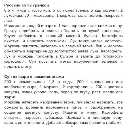
Русский суп с гречкой
0,6 кг мяса с косточкой, 5 ст. ложек гречки, 5 картофелин, 2
луковицы, 50 г маргарина, 1 морковь, соль, зелень, лавровый
лист.
Мясо залить водой и варить 1 час, периодически снимая пену.
Гречку перебрать и слегка обжарить на сухой сковороде.
Крупу добавить в кипящий мясной бульон. Картофель
очистить и нарезать ломтиками. Лук также мелко нарезать.
Морковь очистить, натереть на средней терке. Лук и морковь
обжарить в маргарине до золотистого цвета лука. Картофель,
лук и морковь положить в бульон и варить до готовности
картофеля. Суп посыпать мелко нарубленной зеленью и
подать к столу.
Суп из сыра с шампиньонами
200 г шампиньонов, 1,3 л воды, 200 г плавленого или
колбасного сыра, 1 морковь, 2 картофелины, 200 г цветной
капусты, пучок укропа, соль, перец по вкусу, раст. масло для
жарки.
Морковь натереть на средней терке, лук мелко нарезать, все
обжарить. Добавить нарезанные грибы и разобранную на
соцветия цветную капусту. Жарить 5 минут. Картофель
очистить, нарезать кубиками. Выложить в кипящую воду,
варить до готовности. Добавить обжаренные овощи с грибами,