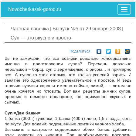
Novocherkassk-gorod.ru
Частная лавочка
|
Выпуск №5 от 29 января 2008
|
Суп — это вкусно и просто
Поделиться
Вы не замечали, что все хозяйки довольно консервативны
именно в приготовлении супов? Перечень довольно
небольшой – борщ, суп с вермишелью, с рисом… и примерно
все. А супов-то этих столько, что только успевай варить. И
занятие это одновременно увлекательное и простое. И ведь
горячие супчики хороши именно сейчас, зимой, — летом не
очень хочется их готовить. Вот вам рецепты зимних супов,
простых и немного посложнее, но неизменно вкусных и
сытных.
Суп «Две банки»
1 банка (300 г) тушенки, 1 банка (400 г) лечо, 1,5 л воды, соль
по вкусу. Для подачи: подсушенные ломтики черного хлеба.
Выложить в кастрюлю содержимое обеих банок. Добавить
воду, довести до кипения. При необходимости посолить.