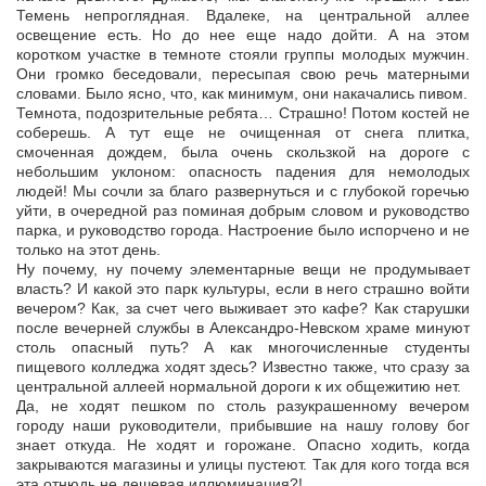
Темень непроглядная. Вдалеке, на центральной аллее
освещение есть. Но до нее еще надо дойти. А на этом
коротком участке в темноте стояли группы молодых мужчин.
Они громко беседовали, пересыпая свою речь матерными
словами. Было ясно, что, как минимум, они накачались пивом.
Темнота, подозрительные ребята… Страшно! Потом костей не
соберешь. А тут еще не очищенная от снега плитка,
смоченная дождем, была очень скользкой на дороге с
небольшим уклоном: опасность падения для немолодых
людей! Мы сочли за благо развернуться и с глубокой горечью
уйти, в очередной раз поминая добрым словом и руководство
парка, и руководство города. Настроение было испорчено и не
только на этот день.
Ну почему, ну почему элементарные вещи не продумывает
власть? И какой это парк культуры, если в него страшно войти
вечером? Как, за счет чего выживает это кафе? Как старушки
после вечерней службы в Александро-Невском храме минуют
столь опасный путь? А как многочисленные студенты
пищевого колледжа ходят здесь? Известно также, что сразу за
центральной аллеей нормальной дороги к их общежитию нет.
Да, не ходят пешком по столь разукрашенному вечером
городу наши руководители, прибывшие на нашу голову бог
знает откуда. Не ходят и горожане. Опасно ходить, когда
закрываются магазины и улицы пустеют. Так для кого тогда вся
эта отнюдь не дешевая иллюминация?!