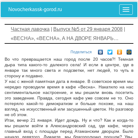
Novocherkassk-gorod.ru
Частная лавочка
|
Выпуск №5 от 29 января 2008
|
«ВЕСНА», «ВЕСНА», А НА ДВОРЕ ЯНВАРЬ…
Поделиться
Во что превращается наш город после 20 часов?! Темная
дыра типа какого-то далекого села! И если в центре, где в
январе так много света и подсветки, нет людей, то чуть в
сторону и подавно.
У нас с женой памятная дата в январе. В советское время мы
нередко проводили время в кафе «Весна». Накатило на нас
сентиментальное настроение, и мы решили вновь посетить
это заведение. Правда, сегодня кафе уже совсем не то. Оно
потеряло какой-то демократизм и больше похоже, на наш
взгляд, на искусственный или засушенный цветок. Но разговор
не об этом.
Итак, вечер 21 января. Идет дождь. Ну и что? Как и когда-то
мы решили войти в Александровский сад, где кафе, через
главный вход с площади перед Атаманским дворцом. Было
начало девятого. Думаете, мы благополучно прошли? Увы.