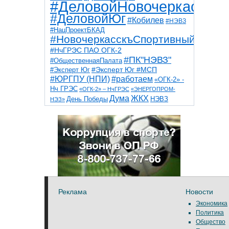
#ДеловойНовочеркасск
#ДеловойЮг
#Кобилев
#НЭВЗ
#НацПроектБКАД
#НовочеркасскъСпортивный
#НчГРЭС ПАО ОГК-2
#ПК"НЭВЗ"
#ОбщественнаяПалата
#Эксперт Юг
#Эксперт Юг #МСП
#ЮРГПУ (НПИ)
#работаем
«ОГК-2» -
Нч ГРЭС
«ОГК-2» – НчГРЭС
«ЭНЕРГОПРОМ-
Дума
ЖКХ
НЭВЗ
День Победы
НЭЗ»
ТНТ
НчГРЭС
Победа
Собор
ТПП
благоустройство
ветераны
выборы
дети
дороги
казаки
коррупция
космос
парк
общественная палата
пожар
роща
спорт
художники
театр
транспорт
Реклама
Новости
Экономика
Политика
Общество