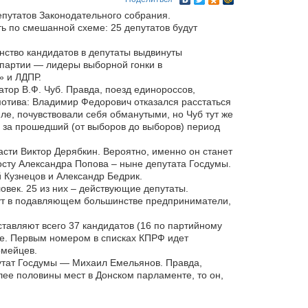
епутатов Законодательного собрания.
ь по смешанной схеме: 25 депутатов будут
ство кандидатов в депутаты выдвинуты
 партии — лидеры выборной гонки в
» и ЛДПР.
тор В.Ф. Чуб. Правда, поезд единороссов,
отива: Владимир Федорович отказался расстаться
е, почувствовали себя обманутыми, но Чуб тут же
о за прошедший (от выборов до выборов) период
сти Виктор Дерябкин. Вероятно, именно он станет
осту Александра Попова – ныне депутата Госдумы.
 Кузнецов и Александр Бедрик.
век. 25 из них – действующие депутаты.
ут в подавляющем большинстве предприниматели,
тавляют всего 37 кандидатов (16 по партийному
ные. Первым номером в списках КПРФ идет
омейцев.
утат Госдумы — Михаил Емельянов. Правда,
лее половины мест в Донском парламенте, то он,