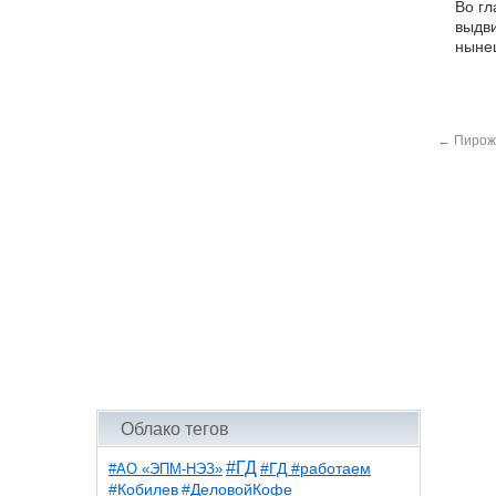
Во гл
выдви
нынеш
←
Пирожк
Облако тегов
#ГД
#АО «ЭПМ-НЭЗ»
#ГД #работаем
#ДеловойКофе
#Кобилев