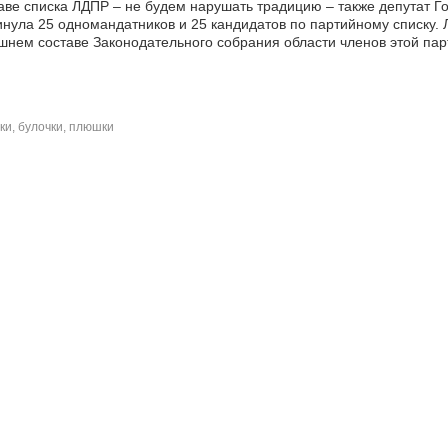
аве списка ЛДПР – не будем нарушать традицию – также депутат 
нула 25 одномандатников и 25 кандидатов по партийному списку. 
нем составе Законодательного собрания области членов этой парт
и, булочки, плюшки