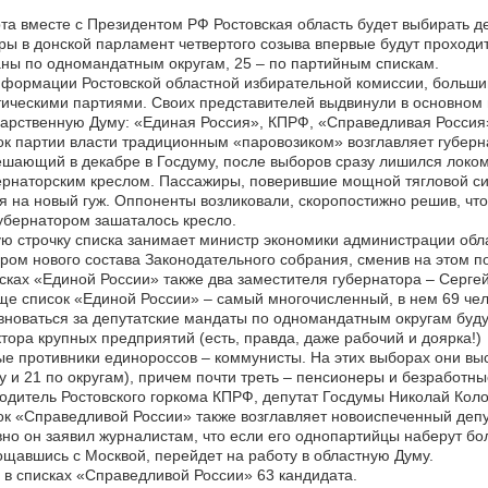
та вместе с Президентом РФ Ростовская область будет выбирать д
ы в донской парламент четвертого созыва впервые будут проходит
ны по одномандатным округам, 25 – по партийным спискам.
формации Ростовской областной избирательной комиссии, большин
ическими партиями. Своих представителей выдвинули в основном
арственную Думу: «Единая Россия», КПРФ, «Справедливая Россия
к партии власти традиционным «паровозиком» возглавляет губерна
шающий в декабре в Госдуму, после выборов сразу лишился локом
ернаторским креслом. Пассажиры, поверившие мощной тягловой сил
я на новый гуж. Оппоненты возликовали, скоропостижно решив, чт
убернатором зашаталось кресло.
ю строчку списка занимает министр экономики администрации обла
ром нового состава Законодательного собрания, сменив на этом п
сках «Единой России» также два заместителя губернатора – Сергей
е список «Единой России» – самый многочисленный, в нем 69 чело
новаться за депутатские мандаты по одномандатным округам буд
тора крупных предприятий (есть, правда, даже рабочий и доярка!)
е противники единороссов – коммунисты. На этих выборах они выс
у и 21 по округам), причем почти треть – пенсионеры и безработ
одитель Ростовского горкома КПРФ, депутат Госдумы Николай Кол
к «Справедливой России» также возглавляет новоиспеченный деп
но он заявил журналистам, что если его однопартийцы наберут бо
щавшись с Москвой, перейдет на работу в областную Думу.
 в списках «Справедливой России» 63 кандидата.