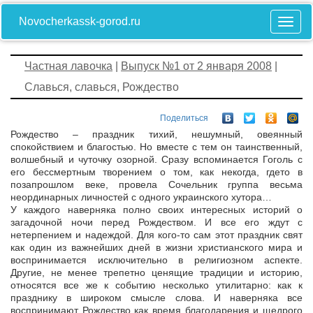
Novocherkassk-gorod.ru
Частная лавочка
|
Выпуск №1 от 2 января 2008
|
Славься, славься, Рождество
Поделиться
Рождество – праздник тихий, нешумный, овеянный
спокойствием и благостью. Но вместе с тем он таинственный,
волшебный и чуточку озорной. Сразу вспоминается Гоголь с
его бессмертным творением о том, как некогда, где­то в
позапрошлом веке, провела Сочельник группа весьма
неординарных личностей с одного украинского хутора…
У каждого наверняка полно своих интересных историй о
загадочной ночи перед Рождеством. И все его ждут с
нетерпением и надеждой. Для кого-то сам этот праздник свят
как один из важнейших дней в жизни христианского мира и
воспринимается исключительно в религиозном аспекте.
Другие, не менее трепетно ценящие традиции и историю,
относятся все же к событию несколько утилитарно: как к
празднику в широком смысле слова. И наверняка все
воспринимают Рождество как время благодарения и щедрого