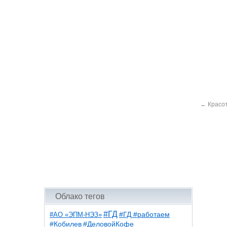
←
Красот
Облако тегов
#ГД
#АО «ЭПМ-НЭЗ»
#ГД #работаем
#ДеловойКофе
#Кобилев