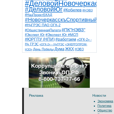
#ДеловойНовочеркасск
#ДеловойЮг
#Кобилев
#НЭВЗ
#НацПроектБКАД
#НовочеркасскъСпортивный
#НчГРЭС ПАО ОГК-2
#ПК"НЭВЗ"
#ОбщественнаяПалата
#Эксперт Юг
#Эксперт Юг #МСП
#ЮРГПУ (НПИ)
#работаем
«ОГК-2» -
Нч ГРЭС
«ОГК-2» – НчГРЭС
«ЭНЕРГОПРОМ-
Дума
ЖКХ
НЭВЗ
День Победы
НЭЗ»
ТНТ
НчГРЭС
Победа
Собор
ТПП
благоустройство
ветераны
выборы
дети
дороги
казаки
коррупция
космос
парк
общественная палата
пожар
роща
спорт
художники
театр
транспорт
Реклама
Новости
Экономика
Политика
Общество