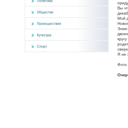
Политика
приду
Вы чт
Общество
декаб
Мой д
Новог
Происшествия
Знаю 
двоих
Культура
кругу
родит
Спорт
сверк
Я не 
Фото
Очер