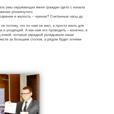
ать умы окружающих меня граждан где­то с начала
ижения упомянутого.
озрение и жалость – чумная? Считанные часы до
 не потому, что он нам не мил, а просто мало для
ак и уходящий. А как нам его проводить – конечно, в
д елкой, которые украдкой укладывали наши
месте за большим столом, а рядом будет огнями