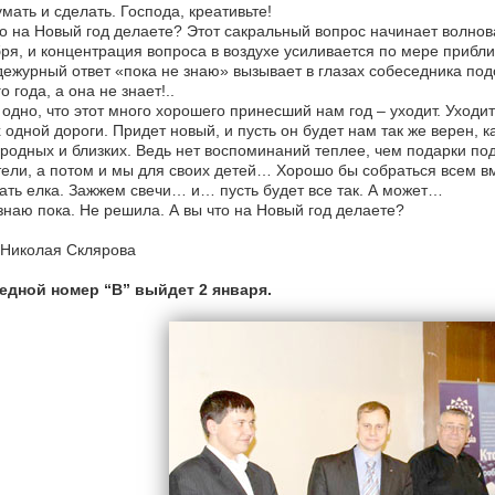
мать и сделать. Господа, креативьте!
о на Новый год делаете? Этот сакральный вопрос начинает волнов
ря, и концентрация вопроса в воздухе усиливается по мере прибл
ежурный ответ «пока не знаю» вызывает в глазах собеседника под
о года, а она не знает!..
одно, что этот много хорошего принесший нам год – уходит. Уходит
 одной дороги. Придет новый, и пусть он будет нам так же верен, к
 родных и близких. Ведь нет воспоминаний теплее, чем подарки по
ели, а потом и мы для своих детей… Хорошо бы собраться всем в
ать елка. Зажжем свечи… и… пусть будет все так. А может…
знаю пока. Не решила. А вы что на Новый год делаете?
 Николая Склярова
едной номер “В” выйдет 2 января.