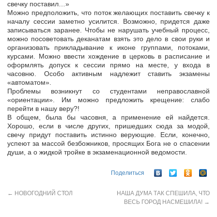
свечку поставил…»
Можно предположить, что поток желающих поставить свечку к
началу сессии заметно усилится. Возможно, придется даже
записываться заранее. Чтобы не нарушать учебный процесс,
можно посоветовать деканатам взять это дело в свои руки и
организовать прикладывание к иконе группами, потоками,
курсами. Можно ввести хождение в церковь в расписание и
оформлять допуск к сессии прямо на месте, у входа в
часовню. Особо активным надлежит ставить экзамены
«автоматом».
Проблемы возникнут со студентами неправославной
«ориентации». Им можно предложить крещение: слабо
перейти в нашу веру?!
В общем, была бы часовня, а применение ей найдется.
Хорошо, если в числе других, пришедших сюда за модой,
свечу придут поставить истинно верующие. Если, конечно,
успеют за массой безбожников, просящих Бога не о спасении
души, а о жидкой тройке в экзаменационной ведомости.
Поделиться
←
НОВОГОДНИЙ СТОЛ
НАША ДУМА ТАК СПЕШИЛА, ЧТО
ВЕСЬ ГОРОД НАСМЕШИЛА!
→