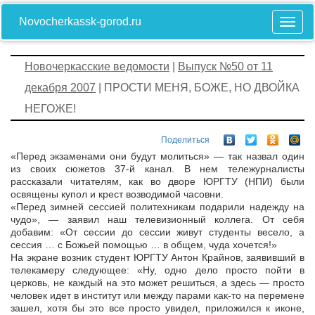
Novocherkassk-gorod.ru
Новочеркасские ведомости
|
Выпуск №50 от 11
декабря 2007
| ПРОСТИ МЕНЯ, БОЖЕ, НО ДВОЙКА
НЕГОЖЕ!
Поделиться
«Перед экзаменами они будут молиться» — так назвал один
из своих сюжетов 37-й канал. В нем тележурналисты
рассказали читателям, как во дворе ЮРГТУ (НПИ) были
освящены купол и крест возводимой часовни.
«Перед зимней сессией политехникам подарили надежду на
чудо», — заявил наш телевизионный коллега. От себя
добавим: «От сессии до сессии живут студенты весело, а
сессия … с Божьей помощью … в общем, чуда хочется!»
На экране возник студент ЮРГТУ Антон Крайнов, заявивший в
телекамеру следующее: «Ну, одно дело просто пойти в
церковь, не каждый на это может решиться, а здесь — просто
человек идет в институт или между парами как-то на перемене
зашел, хотя бы это все просто увидел, приложился к иконе,