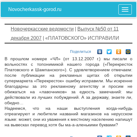
Novocherkassk-gorod.ru
Новочеркасские ведомости
|
Выпуск №50 от 11
декабря 2007
| «ПЛАТОВСКОГО» ИСПРАВИЛИ
Поделиться
В прошлом номере «ЧЛ» (от 13.12.2007 г.) мы писали о
вольностях с топонимикой нашего города («Перекресток
Платовского и Шампанского»). С удовлетворением отмечаем:
после публикации на рекламных щитах об открытии
супермаркета «Перекресток» ошибку исправили. Мы искренне
благодарны за это рекламному агентству и просим не
обижаться на «лавочников» за едкость замечаний: мы
действовали из лучших побуждений. А за державу, знаете ли,
обидно…
Надеемся, что на наши выступления когда-нибудь
отреагируют и любители названий магазинов на нерусском
языке: может, они из уважения к местному населению напишут
на вывесках перевод хотя бы ма-а-аленькими буквами?