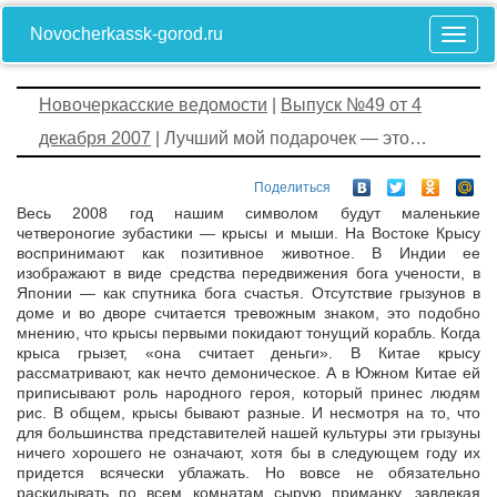
Novocherkassk-gorod.ru
Новочеркасские ведомости
|
Выпуск №49 от 4
декабря 2007
| Лучший мой подарочек — это…
Поделиться
Весь 2008 год нашим символом будут маленькие
четвероногие зубастики — крысы и мыши. На Востоке Крысу
воспринимают как позитивное животное. В Индии ее
изображают в виде средства передвижения бога учености, в
Японии — как спутника бога счастья. Отсутствие грызунов в
доме и во дворе считается тревожным знаком, это подобно
мнению, что крысы первыми покидают тонущий корабль. Когда
крыса грызет, «она считает деньги». В Китае крысу
рассматривают, как нечто демоническое. А в Южном Китае ей
приписывают роль народного героя, который принес людям
рис. В общем, крысы бывают разные. И несмотря на то, что
для большинства представителей нашей культуры эти грызуны
ничего хорошего не означают, хотя бы в следующем году их
придется всячески ублажать. Но вовсе не обязательно
раскидывать по всем комнатам сырую приманку, завлекая