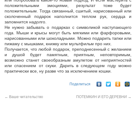
или попробовать какой-то новый подход. И если мастерить с
положительными эмоциями, результат тоже будет
положительным. Тогда связанный, сшитый, нарисованный или
сколоченный подарок наполнится теплом рук, сердца и
запомнится надолго.
Не нужно забывать о подарках с символикой наступающего
года. Мыши и крысы могут быть мягкими или фарфоровыми,
нарисованными или шоколадными. Можно подарить тапки или
пижаму с мышками, книжку или мультфильм про них.
Получается, что любой подарок, преподнесенный с желанием
и душой будет памятным, приятным, неповторимым,
возможно станет своеобразным амулетом от неприятностей
или спасением от скуки. Дарить в следующем году можно
практически все, ну разве что за исключением кошки.
Поделиться
←
Ваше читательство
ПОТЕМКИН И ЕГО ДЕРЕВНИ
→