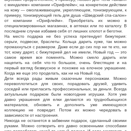
с миндалем» компании «Орифлейм»; на конкретном действии
на кожу — омолаживающем, укрепляющем, тонизирующем, к
примеру, тонизирующий гель для душа «Шведский спа-салон»
от компании «Орифлейм». Приобретать их можно в
специализированных магазинах, в аптеках или по каталогу. В
последнем случае избавив себя от лишних хлопот и беготни.
На место подарка не без успеха претендует бижутерия:
серьги, подвески, браслеты. Кольца дарить хуже, так можно
промахнуться с размером. Даже если до сих пор ни те кто, ни
тот, кому дарят, с бижутерией дел не имели, Новый год — это
самое время все поменять. Можно смело дарить или
нацепить на себя что-то большое, очень блестящее и на
первый взгляд безвкусное и похожее на елочное украшение.
Когда же еще это проделать, как ни на Новый год.
Дети всегда рады живым сказочным персонажам. Можно
перевоплотиться для своих, порадовать друзей, удивить
соседей или пригласить профессиональных, за деньги. Всегда
актуальным подарком были новогодние игрушки. Хотя уже
давно украшения для елки делаются из труднобьющихся
материалов, обновить и дополнить уже имеющуюся
коллекцию не повредит. Потом их можно чередовать в
зависимости от настроения.
Никогда не останется в забвении подарок, сделанный своими
руками. Можно сотворить его давно освоенными способами