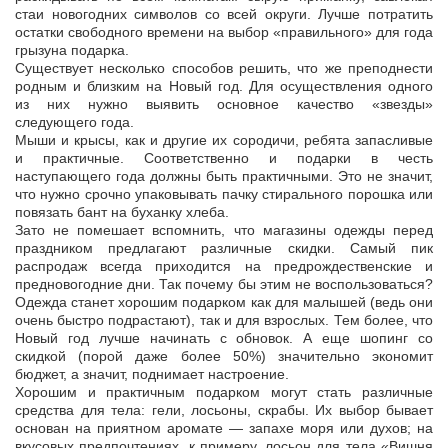
стаи новогодних символов со всей округи. Лучше потратить
остатки свободного времени на выбор «правильного» для года
грызуна подарка.
Существует несколько способов решить, что же преподнести
родным и близким на Новый год. Для осуществления одного
из них нужно выявить основное качество «звезды»
следующего года.
Мыши и крысы, как и другие их сородичи, ребята запасливые
и практичные. Соответственно и подарки в честь
наступающего года должны быть практичными. Это не значит,
что нужно срочно упаковывать пачку стирального порошка или
повязать бант на буханку хлеба.
Зато не помешает вспомнить, что магазины одежды перед
праздником предлагают различные скидки. Самый пик
распродаж всегда приходится на предрождественские и
предновогодние дни. Так почему бы этим не воспользоваться?
Одежда станет хорошим подарком как для малышей (ведь они
очень быстро подрастают), так и для взрослых. Тем более, что
Новый год лучше начинать с обновок. А еще шопинг со
скидкой (порой даже более 50%) значительно экономит
бюджет, а значит, поднимает настроение.
Хорошим и практичным подарком могут стать различные
средства для тела: гели, лосьоны, скрабы. Их выбор бывает
основан на приятном аромате — запахе моря или духов; на
вкусовых предпочтениях, к примеру, лосьон для тела «Вишня