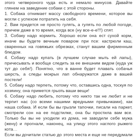
этого четвероного чуда есть и немало минусов. Давайте
глянем на заведение собаки с этой стороны.
1. Собака отнимает массу свободного времени, которое вы
могли с успехом потратить на себя.
2. Вам придется не просто гулять, а гулять по любой погоде,
причем даже в то время, когда все (ну все-е-е!!!) спят.
3. Собаку надо кормить. Хорошо если она ест сухой корм,
иначе вы будете вечным поваром при псе: кастрюли каш,
сваренных на говяжьих обрезках, станут вашим фирменным
блюдом.
4. Собаку надо купать (в лучшем случае мыть ей лапы),
причесывать и вообще следить за ее внешним видом (куда уж
тут до себя!). Понятно, что в ванне будет плавать собачья
шерсть, а следы мокрых лап обнаружатся даже в вашей
постели!
5. Собаку надо терпеть, потому что, оставшись одна, тоскуя по
хозяину, она примется грызть ваши вещи!
6. Собаку надо любить, потому что никто так не любит и не
терпит нас (со всеми нашими вредными привычками), как
наша собака. И если бы вы грызли тапочки, писали на паркет,
смотрели сон на ее подстилке, она бы простила вам все.
Только бы вы не уходили из дома, не заводили себе мужа
(жену) и прогнали, наконец, на улицу этого наглого рыжего
кота…
Если вы дочитали статью до этого места и еще не передумали