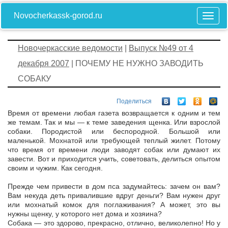
Novocherkassk-gorod.ru
Новочеркасские ведомости
|
Выпуск №49 от 4
декабря 2007
| ПОЧЕМУ НЕ НУЖНО ЗАВОДИТЬ
СОБАКУ
Поделиться
Время от времени любая газета возвращается к одним и тем
же темам. Так и мы — к теме заведения щенка. Или взрослой
собаки. Породистой или беспородной. Большой или
маленькой. Мохнатой или требующей теплый жилет. Потому
что время от времени люди заводят собак или думают их
завести. Вот и приходится учить, советовать, делиться опытом
своим и чужим. Как сегодня.
Прежде чем привести в дом пса задумайтесь: зачем он вам?
Вам некуда деть привалившие вдруг деньги? Вам нужен друг
или мохнатый комок для поглаживания? А может, это вы
нужны щенку, у которого нет дома и хозяина?
Собака — это здорово, прекрасно, отлично, великолепно! Но у