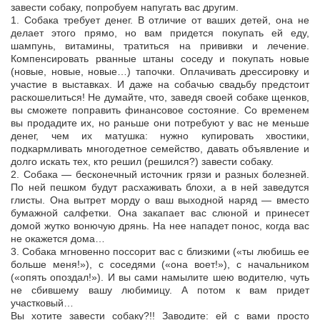
завести собаку, попробуем напугать вас другим.
1. Собака требует денег. В отличие от ваших детей, она не
делает этого прямо, но вам придется покупать ей еду,
шампунь, витамины, тратиться на прививки и лечение.
Компенсировать рванные штаны соседу и покупать новые
(новые, новые, новые…) тапочки. Оплачивать дрессировку и
участие в выставках. И даже на собачью свадьбу предстоит
раскошелиться! Не думайте, что, заведя своей собаке щенков,
вы сможете поправить финансовое состояние. Со временем
вы продадите их, но раньше они потребуют у вас не меньше
денег, чем их матушка: нужно купировать хвостики,
подкармливать многодетное семейство, давать объявление и
долго искать тех, кто решил (решился?) завести собаку.
2. Собака — бесконечный источник грязи и разных болезней.
По ней пешком будут расхаживать блохи, а в ней заведутся
глисты. Она вытрет морду о ваш выходной наряд — вместо
бумажной салфетки. Она закапает вас слюной и принесет
домой жутко вонючую дрянь. На нее нападет понос, когда вас
не окажется дома…
3. Собака мгновенно поссорит вас с близкими («ты любишь ее
больше меня!»), с соседями («она воет!»), с начальником
(«опять опоздал!»). И вы сами намылите шею водителю, чуть
не сбившему вашу любимицу. А потом к вам придет
участковый…
Вы хотите завести собаку?!! Заводите: ей с вами просто